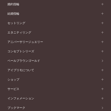
婚約指輪
婚約指輪 (エンゲージリング)
結婚指輪
婚約指輪一覧
結婚指輪 (マリッジリング)
セットリング
素材から選ぶ
結婚指輪一覧
セットリング
エタニティリング
プラチナ
フォルムから選ぶ
素材から選ぶ
セットリング一覧
エタニティリング
アニバーサリージュエリー
イエローゴールド
ストレートライン
プラチナ
セッティングから選ぶ
フォルムから選ぶ
素材から選ぶ
エタニティリング一覧
アニバーサリージュエリー
コンセプトシリーズ
ピンクゴールド
ウェーブライン
イエローゴールド
ソリテール
ストレートライン
スタイルから選ぶ
プラチナ
セッティングから選ぶ
素材から選ぶ
アニバーサリージュエリー一覧
コンセプトシリーズ
ペールブラウンゴールド
ペールブラウンゴールド
V字ライン
ピンクゴールド
ワンサイドメレ
ウェーブライン
シンプル
イエローゴールド
プレーン
価格帯から選ぶ
スタイルから選ぶ
プラチナ
ネックレス
コンビネーション
オリジンビリーフ
ペールブラウンゴールド
ダブルサイドメレ
アイプリモについて
V字ライン
フェミニン
ピンクゴールド
ワンメレ
50万円台～
シンプル
イエローゴールド
婚約指輪ガイド
ベビーリング
価格帯から選ぶ
フラワリー
コンビネーション
ラインメレ
モード
アイプリモについて
ペールブラウンゴールド
セベラルメレ
ショップ
40万円台～
フェミニン
ピンクゴールド
ファッションリング
50万円～
婚約指輪 人気ランキング
結婚指輪 人気ランキング
初空
エレガント
コンビネーション
ラインメレ
30万円台～
®
モード
パーソナルハンド診断
店舗一覧
ペールブラウンゴールド
ブレスレット
サービス
40万円～50万円
婚約ネックレス
エトワル
ゴージャス
20万円台～
エレガント
ピアス
30万円～40万円
デザインへのこだわり
プロポーズサポート
スワハ
北海道
インフォメーション
ダイヤモンドシェイプコレクション
10万円台～
ゴージャス
イヤリング
20万円～30万円
品質へのこだわり
プレミオン
サービス
ご来店予約について
札幌店
ブックマーク
®
パーフェクトプロポーズリング
アニバーサリーギフト