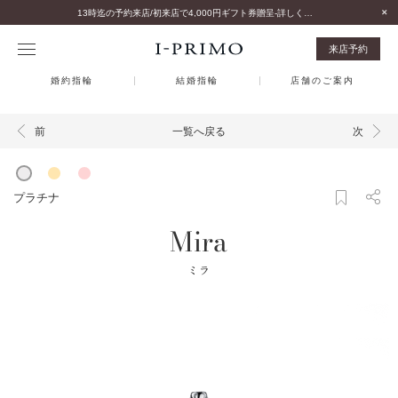
13時迄の予約来店/初来店で4,000円ギフト券贈呈-詳しくはこちら-
来店予約
婚約指輪
結婚指輪
店舗のご案内
一覧へ戻る
前
次
プラチナ
Mira
ミラ