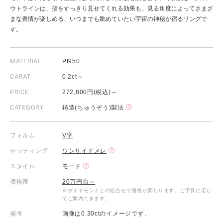
ウトラインは、指をすっきり見せてくれる効果も。見る角度によってさまざ
まな表情が楽しめる、いつまでも眺めていたい宇宙の神秘が宿るリングで
す。
MATERIAL
Pt950
CARAT
0.2ct～
PRICE
272,800円(税込)～
CATEGORY
鋳造(ちゅうぞう)製法
フォルム
V字
セッティング
ワンサイドメレ
スタイル
モード
価格帯
20万円台～
※ダイヤモンドとの組合せで価格が変わります。ご予算に応じ
てご案内できます。
備考
画像は0.30ctのイメージです。