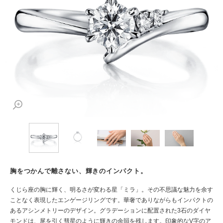
胸をつかんで離さない、輝きのインパクト。
くじら座の胸に輝く、明るさが変わる星「ミラ」。その不思議な魅力を余す
ことなく表現したエンゲージリングです。華奢でありながらもインパクトの
あるアシンメトリーのデザイン。グラデーションに配置された3石のダイヤ
モンドは、尾を引く彗星のように輝きの余韻を残します。印象的なV字のア