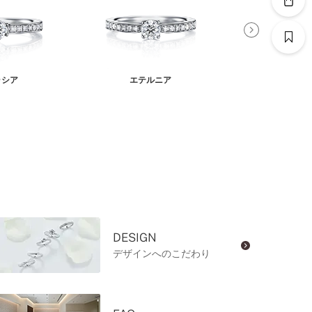
ゥシア
エテルニア
ロゼッタネビュラ
定展
DESIGN
デザインへのこだわり