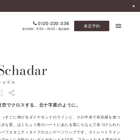
0120-220-338
来店予約
9:30～16:00
受付時間：
/ 通話無料
ブックマーク
Schadar
ONLINE SHOP
シャドル
ご来店予約
予約専用ダイヤル
夜空でクロスする、北十字星のように。
0120-220-338
9:30～16:00
（受付時間：
・通話無料）
まっすぐに伸びるダイヤモンドのラインと、その中央で存在感を放つ
大きな星。はくちょう座のハートにあたる星にちなんで名づけられた
カタログ請求
ハーフエタニティタイプのエンゲージリングです。ストレートライン
お問い合わせ
のアームに大粒のメレダイヤモンドを10石、フラットなまま埋め込み