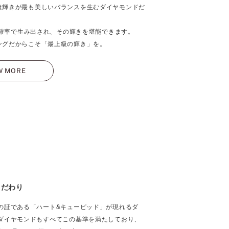
は輝きが最も美しいバランスを生むダイヤモンドだ
％の確率で生み出され、その輝きを堪能できます。
ングだからこそ「最上級の輝き」を。
W MORE
こだわり
の証である「ハート&キューピッド」が現れるダ
ダイヤモンドもすべてこの基準を満たしており、