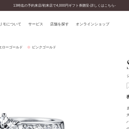
13時迄の予約来店/初来店で4,000円ギフト券贈呈-詳しくはこちら-
リモについて
サービス
店舗を探す
オンラインショップ
エローゴールド
ピンクゴールド
プリモについて
婚約指輪とは
結婚指輪とは
®
ソナルハンド診断
セットリングとは
インへのこだわり
エタニティリングとは
へのこだわり
涯のメンテナンス
ニュース一覧
に店舗がある
お客様の声
SWEET STORIES
ビス
ショップブログ
ターサービス
コラム
入方法・仕上げ日数
よくあるご質問