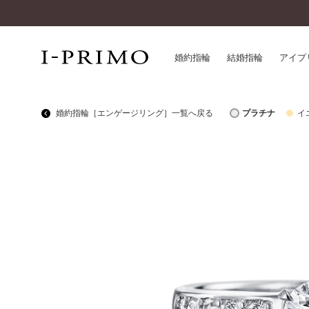
婚約指輪
結婚指輪
アイプ
婚約指輪［エンゲージリング］一覧へ戻る
プラチナ
イ
婚約指輪一覧
アイ
結婚指輪一覧
パー
セットリング一覧
デザ
エタニティリング一覧
品質
アニバーサリージュエリー一覧
一生
近く
コレクション
®
パーフェクトプロポーズリング
サー
ダイヤモンドプロポーズ
アフ
婚約ネックレス
ご購
ダイヤモンドシェイプコレクション