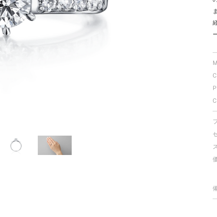
ミスダイヤモンド&バースストー
イダルアイテム
ポーズサポート
M
C
ップ
P
一覧
C
店予約について