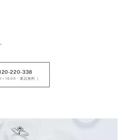
。
120-220-338
0～16:00
・通話無料 ］