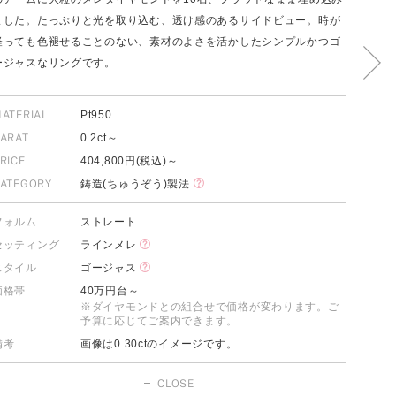
ました。たっぷりと光を取り込む、透け感のあるサイドビュー。時が
経っても色褪せることのない、素材のよさを活かしたシンプルかつゴ
ージャスなリングです。
FOLLOW US ON
ATERIAL
Pt950
ARAT
0.2ct～
RICE
404,800円(税込)～
ATEGORY
鋳造(ちゅうぞう)製法
フォルム
ストレート
セッティング
ラインメレ
スタイル
ゴージャス
価格帯
40万円台～
※ダイヤモンドとの組合せで価格が変わります。ご
予算に応じてご案内できます。
備考
画像は0.30ctのイメージです。
CLOSE