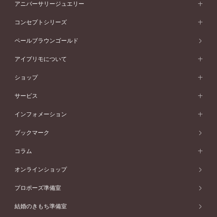
セットリング一覧
エタニティリング
アニバーサリージュエリー
イエローゴールド
ストレートライン
プラチナ
セッティングから選ぶ
フォルムから選ぶ
素材から選ぶ
エタニティリング一覧
アニバーサリージュエリー
コンセプトシリーズ
ピンクゴールド
ウェーブライン
イエローゴールド
ソリテール
ストレートライン
スタイルから選ぶ
プラチナ
セッティングから選ぶ
素材から選ぶ
アニバーサリージュエリー一覧
コンセプトシリーズ
ペールブラウンゴールド
ペールブラウンゴールド
V字ライン
ピンクゴールド
ワンサイドメレ
ウェーブライン
シンプル
イエローゴールド
プレーン
価格帯から選ぶ
スタイルから選ぶ
プラチナ
ネックレス
コンビネーション
オリジンビリーフ
ペールブラウンゴールド
ダブルサイドメレ
アイプリモについて
V字ライン
フェミニン
ピンクゴールド
ワンメレ
50万円台～
シンプル
イエローゴールド
婚約指輪ガイド
ベビーリング
価格帯から選ぶ
フラワリー
コンビネーション
ラインメレ
モード
アイプリモについて
ペールブラウンゴールド
セベラルメレ
ショップ
40万円台～
フェミニン
ピンクゴールド
ファッションリング
50万円～
婚約指輪 人気ランキング
結婚指輪 人気ランキング
初空
エレガント
コンビネーション
ラインメレ
30万円台～
®
モード
パーソナルハンド診断
店舗一覧
ペールブラウンゴールド
ブレスレット
サービス
40万円～50万円
婚約ネックレス
エトワル
ゴージャス
20万円台～
エレガント
ピアス
30万円～40万円
デザインへのこだわり
プロポーズサポート
スワハ
北海道
インフォメーション
ダイヤモンドシェイプコレクション
10万円台～
ゴージャス
イヤリング
20万円～30万円
品質へのこだわり
プレミオン
サービス
ご来店予約について
札幌店
ブックマーク
®
パーフェクトプロポーズリング
アニバーサリーギフト
10万円～20万円
一生涯のメンテナンス
函館店
アフターサービス
ニュース一覧
コラム
ダイヤモンドプロポーズ
取扱店)エヴァンスブライダル 旭川本店
近くに店舗がある
ご購入方法・仕上げ日数
お客様の声
コラム
オンラインショップ
プロミスダイヤモンド&バースストーン
東北
SWEET STORIES
ダイヤモンド
プロポーズ準備室
婚約指輪
ブライダルアイテム
仙台店
ショップブログ
結婚のきもち準備室
結婚指輪
青森店
公式アンバサダー