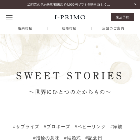
13時迄の予約来店/初来店で4,000円ギフト券贈呈-詳しくはこちら-
来店予約
婚約指輪
結婚指輪
店舗のご案内
SWEET STORIES
～世界にひとつのたからもの～
#サプライズ
#プロポーズ
#ベビーリング
#家族
#指輪の意味
#結婚式
#記念日