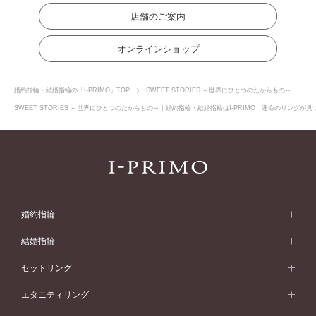
店舗のご案内
オンラインショップ
婚約指輪・結婚指輪の「I-PRIMO」TOP
SWEET STORIES ～世界にひとつのたからもの～
SWEET STORIES ～世界にひとつのたからもの～｜婚約指輪・結婚指輪はI-PRIMO 運命のリングが
婚約指輪
婚約指輪 (エンゲージリング)
結婚指輪
婚約指輪一覧
結婚指輪 (マリッジリング)
セットリング
素材から選ぶ
結婚指輪一覧
セットリング
エタニティリング
プラチナ
フォルムから選ぶ
素材から選ぶ