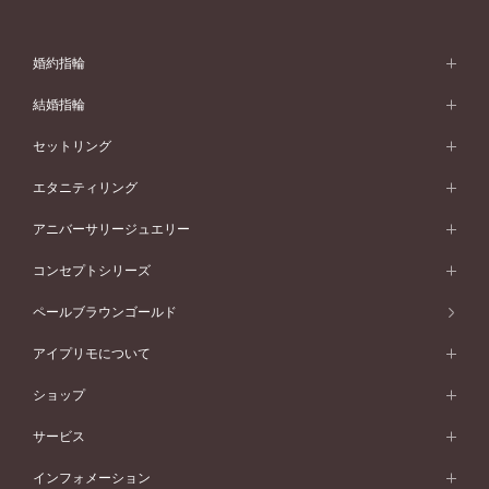
婚約指輪
婚約指輪 (エンゲージリング)
結婚指輪
婚約指輪一覧
結婚指輪 (マリッジリング)
セットリング
素材から選ぶ
結婚指輪一覧
セットリング
エタニティリング
プラチナ
フォルムから選ぶ
素材から選ぶ
セットリング一覧
エタニティリング
アニバーサリージュエリー
イエローゴールド
ストレートライン
プラチナ
セッティングから選ぶ
フォルムから選ぶ
素材から選ぶ
エタニティリング一覧
アニバーサリージュエリー
コンセプトシリーズ
ピンクゴールド
ウェーブライン
イエローゴールド
ソリテール
ストレートライン
スタイルから選ぶ
プラチナ
セッティングから選ぶ
素材から選ぶ
アニバーサリージュエリー一覧
コンセプトシリーズ
ペールブラウンゴールド
ペールブラウンゴールド
V字ライン
ピンクゴールド
ワンサイドメレ
ウェーブライン
シンプル
イエローゴールド
プレーン
価格帯から選ぶ
スタイルから選ぶ
プラチナ
ネックレス
コンビネーション
オリジンビリーフ
ペールブラウンゴールド
ダブルサイドメレ
アイプリモについて
V字ライン
フェミニン
ピンクゴールド
ワンメレ
50万円台～
シンプル
イエローゴールド
婚約指輪ガイド
ベビーリング
価格帯から選ぶ
フラワリー
コンビネーション
ラインメレ
モード
アイプリモについて
ペールブラウンゴールド
セベラルメレ
ショップ
40万円台～
フェミニン
ピンクゴールド
ファッションリング
50万円～
婚約指輪 人気ランキング
結婚指輪 人気ランキング
初空
エレガント
コンビネーション
ラインメレ
30万円台～
®
モード
パーソナルハンド診断
店舗一覧
ペールブラウンゴールド
ブレスレット
サービス
40万円～50万円
婚約ネックレス
エトワル
ゴージャス
20万円台～
エレガント
ピアス
30万円～40万円
デザインへのこだわり
プロポーズサポート
スワハ
北海道
インフォメーション
ダイヤモンドシェイプコレクション