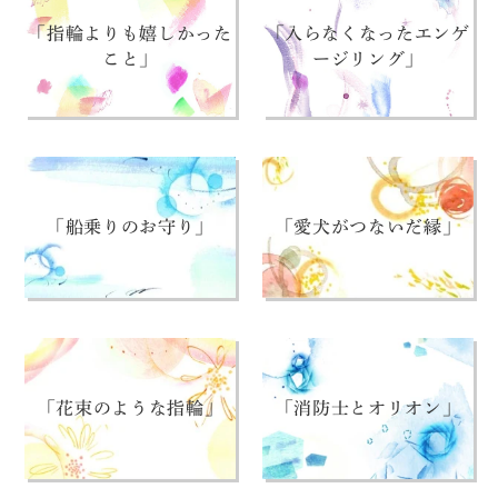
「指輪よりも嬉しかった
「入らなくなったエンゲ
こと」
ージリング」
「船乗りのお守り」
「愛犬がつないだ縁」
「花束のような指輪」
「消防士とオリオン」