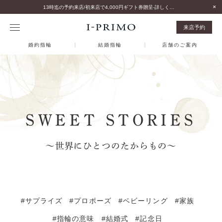
13時迄の予約来店/初来店で4,000円ギフト券贈呈-詳しくはこちら-
来店予約
婚約指輪
結婚指輪
店舗のご案内
SWEET STORIES
～世界にひとつのたからもの～
#サプライズ
#プロポーズ
#ベビーリング
#家族
#指輪の意味
#結婚式
#記念日