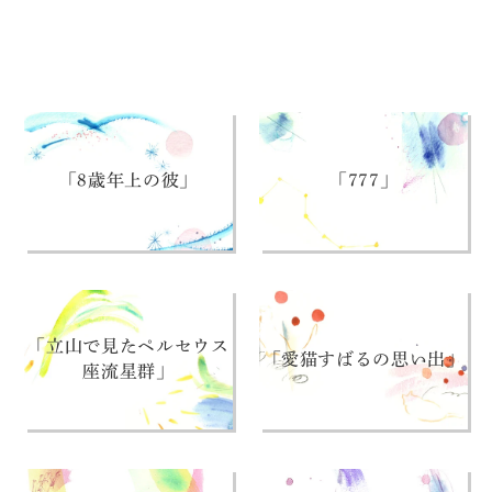
「8歳年上の彼」
「777」
「立山で見たペルセウス
「愛猫すばるの思い出」
座流星群」