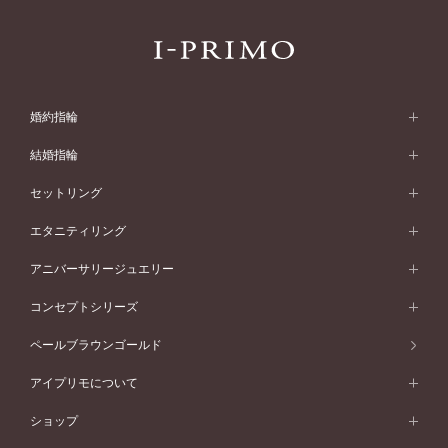
婚約指輪
婚約指輪 (エンゲージリング)
結婚指輪
婚約指輪一覧
結婚指輪 (マリッジリング)
セットリング
素材から選ぶ
結婚指輪一覧
セットリング
エタニティリング
プラチナ
フォルムから選ぶ
素材から選ぶ
セットリング一覧
エタニティリング
アニバーサリージュエリー
イエローゴールド
ストレートライン
プラチナ
セッティングから選ぶ
フォルムから選ぶ
素材から選ぶ
エタニティリング一覧
アニバーサリージュエリー
コンセプトシリーズ
ピンクゴールド
ウェーブライン
イエローゴールド
ソリテール
ストレートライン
スタイルから選ぶ
プラチナ
セッティングから選ぶ
素材から選ぶ
アニバーサリージュエリー一覧
コンセプトシリーズ
ペールブラウンゴールド
ペールブラウンゴールド
V字ライン
ピンクゴールド
ワンサイドメレ
ウェーブライン
シンプル
イエローゴールド
プレーン
価格帯から選ぶ
スタイルから選ぶ
プラチナ
ネックレス
コンビネーション
オリジンビリーフ
ペールブラウンゴールド
ダブルサイドメレ
アイプリモについて
V字ライン
フェミニン
ピンクゴールド
ワンメレ
50万円台～
シンプル
イエローゴールド
婚約指輪ガイド
ベビーリング
価格帯から選ぶ
フラワリー
コンビネーション
ラインメレ
モード
アイプリモについて
ペールブラウンゴールド
セベラルメレ
ショップ
40万円台～
フェミニン
ピンクゴールド
ファッションリング
50万円～
婚約指輪 人気ランキング
結婚指輪 人気ランキング
初空
エレガント
コンビネーション