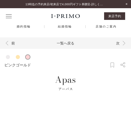
13時迄の予約来店/初来店で4,000円ギフト券贈呈-詳しくはこちら-
来店予約
婚約指輪
結婚指輪
店舗のご案内
一覧へ戻る
前
次
ピンクゴールド
Apas
アーパス