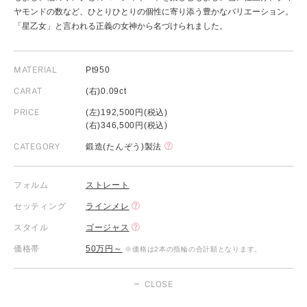
ヤモンドの数など、ひとりひとりの個性に寄り添う豊かなバリエーション。
「星乙女」と言われる正義の女神から名づけられました。
MATERIAL
Pt950
CARAT
(右)0.09ct
PRICE
(左)192,500円(税込)
(右)346,500円(税込)
CATEGORY
鍛造(たんぞう)製法
フォルム
ストレート
セッティング
ラインメレ
スタイル
ゴージャス
価格帯
50万円～
※価格は2本の指輪の合計額となります。
CLOSE