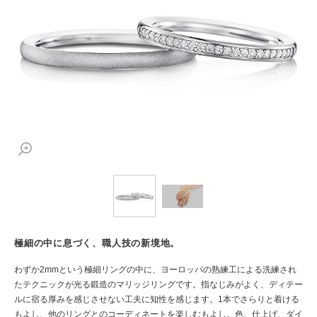
極細の中に息づく、職人技の新境地。
わずか2mmという極細リングの中に、ヨーロッパの熟練工による洗練され
たテクニックが光る鍛造のマリッジリングです。指なじみがよく、ディテー
ルに宿る厚みを感じさせない工夫に知性を感じます。1本でさらりと着ける
もよし、他のリングとのコーディネートを楽しむもよし。色、仕上げ、ダイ