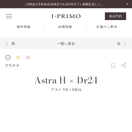
13時迄の予約来店/初来店で4,000円ギフト券贈呈-詳しくはこちら-
来店予約
婚約指輪
結婚指輪
店舗のご案内
一覧へ戻る
前
次
プラチナ
Astra H
Dr24
×
アストラH×DR24