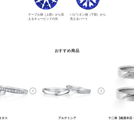
テーブル側（上部）から見
パビリオン側（下部）から
えるキューピッドの矢
見えるハート
おすすめ商品
キタス
アルテミシア
十二単【銀座本店