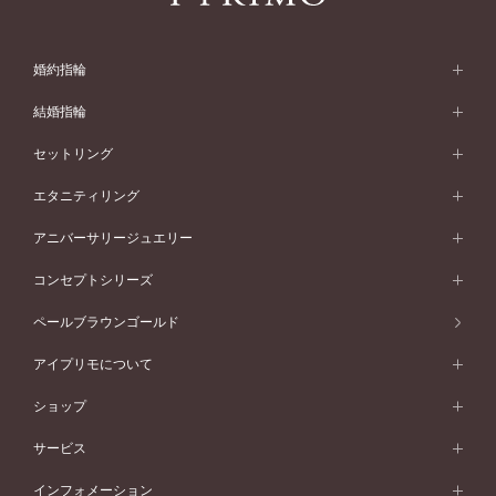
婚約指輪
婚約指輪 (エンゲージリング)
結婚指輪
婚約指輪一覧
結婚指輪 (マリッジリング)
セットリング
素材から選ぶ
結婚指輪一覧
セットリング
エタニティリング
プラチナ
フォルムから選ぶ
素材から選ぶ
セットリング一覧
エタニティリング
アニバーサリージュエリー
イエローゴールド
ストレートライン
プラチナ
セッティングから選ぶ
フォルムから選ぶ
素材から選ぶ
エタニティリング一覧
アニバーサリージュエリー
コンセプトシリーズ
ピンクゴールド
ウェーブライン
イエローゴールド
ソリテール
ストレートライン
スタイルから選ぶ
プラチナ
セッティングから選ぶ
素材から選ぶ
アニバーサリージュエリー一覧
コンセプトシリーズ
ペールブラウンゴールド
ペールブラウンゴールド
V字ライン
ピンクゴールド
ワンサイドメレ
ウェーブライン
シンプル
イエローゴールド
プレーン
価格帯から選ぶ
スタイルから選ぶ
プラチナ
ネックレス
コンビネーション
オリジンビリーフ
ペールブラウンゴールド
ダブルサイドメレ
アイプリモについて
V字ライン
フェミニン
ピンクゴールド
ワンメレ
50万円台～
シンプル
イエローゴールド
婚約指輪ガイド
ベビーリング
価格帯から選ぶ
フラワリー
コンビネーション
ラインメレ
モード
アイプリモについて
ペールブラウンゴールド
セベラルメレ
ショップ
40万円台～
フェミニン
ピンクゴールド
ファッションリング
50万円～
婚約指輪 人気ランキング
結婚指輪 人気ランキング
初空
エレガント
コンビネーション
ラインメレ
30万円台～
®
モード
パーソナルハンド診断
店舗一覧
ペールブラウンゴールド
ブレスレット
サービス
40万円～50万円
婚約ネックレス
エトワル
ゴージャス
20万円台～
エレガント
ピアス
30万円～40万円
デザインへのこだわり
プロポーズサポート
スワハ
北海道
インフォメーション
ダイヤモンドシェイプコレクション