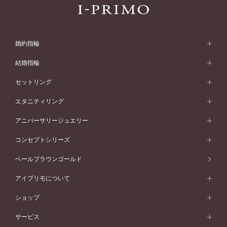
婚約指輪
婚約指輪 (エンゲージリング)
結婚指輪
婚約指輪一覧
結婚指輪 (マリッジリング)
セットリング
素材から選ぶ
結婚指輪一覧
セットリング
エタニティリング
プラチナ
フォルムから選ぶ
素材から選ぶ
セットリング一覧
エタニティリング
アニバーサリージュエリー
イエローゴールド
ストレートライン
プラチナ
セッティングから選ぶ
フォルムから選ぶ
素材から選ぶ
エタニティリング一覧
アニバーサリージュエリー
コンセプトシリーズ
ピンクゴールド
ウェーブライン
イエローゴールド
ソリテール
ストレートライン
スタイルから選ぶ
プラチナ
セッティングから選ぶ
素材から選ぶ
アニバーサリージュエリー一覧
コンセプトシリーズ
ペールブラウンゴールド
ペールブラウンゴールド
V字ライン
ピンクゴールド
ワンサイドメレ
ウェーブライン
シンプル
イエローゴールド
プレーン
価格帯から選ぶ
スタイルから選ぶ
プラチナ
ネックレス
コンビネーション
オリジンビリーフ
ペールブラウンゴールド
ダブルサイドメレ
アイプリモについて
V字ライン
フェミニン
ピンクゴールド
ワンメレ
50万円台～
シンプル
イエローゴールド
婚約指輪ガイド
ベビーリング
価格帯から選ぶ
フラワリー
コンビネーション
ラインメレ
モード
アイプリモについて
ペールブラウンゴールド
セベラルメレ
ショップ
40万円台～
フェミニン
ピンクゴールド
ファッションリング
50万円～
婚約指輪 人気ランキング
結婚指輪 人気ランキング
初空
エレガント
コンビネーション
ラインメレ
30万円台～
®
モード
パーソナルハンド診断
店舗一覧
ペールブラウンゴールド
ブレスレット
サービス
40万円～50万円
婚約ネックレス
エトワル
ゴージャス