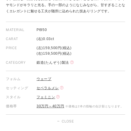
ヤモンドがキラリと光る。手の一部のようになじみながら、甘すぎることな
くエレガントに魅せる工夫が随所に込められた技ありリングです。
MATERIAL
Pt950
CARAT
(右)0.03ct
PRICE
(左)159,500円(税込)
(右)159,500円(税込)
CATEGORY
鍛造(たんぞう)製法
フォルム
ウェーブ
セッティング
セベラルメレ
スタイル
フェミニン
価格帯
30万円～40万円
※価格は2本の指輪の合計額となります。
CLOSE