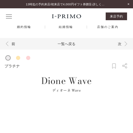
13時迄の予約来店/初来店で4,000円ギフト券贈呈-詳しくはこちら-
来店予約
婚約指輪
結婚指輪
店舗のご案内
一覧へ戻る
前
次
プラチナ
Dione Wave
ディオーネ Wave