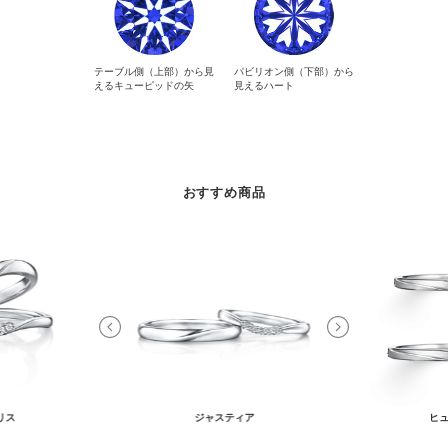
テーブル側（上部）から見
パビリオン側（下部）から
えるキューピッドの矢
見えるハート
おすすめ商品
リス
ジャスティア
ヒュ