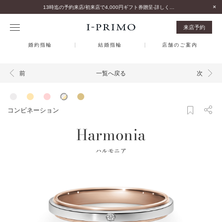
13時迄の予約来店/初来店で4,000円ギフト券贈呈-詳しくはこちら-
来店予約
婚約指輪
結婚指輪
店舗のご案内
一覧へ戻る
前
次
コンビネーション
Harmonia
ハルモニア