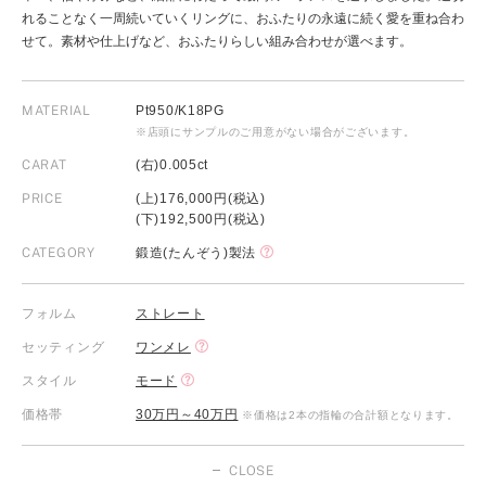
れることなく一周続いていくリングに、おふたりの永遠に続く愛を重ね合わ
せて。素材や仕上げなど、おふたりらしい組み合わせが選べます。
MATERIAL
Pt950/K18PG
※店頭にサンプルのご用意がない場合がございます。
CARAT
(右)0.005ct
PRICE
(上)176,000円(税込)
(下)192,500円(税込)
CATEGORY
鍛造(たんぞう)製法
フォルム
ストレート
セッティング
ワンメレ
スタイル
モード
価格帯
30万円～40万円
※価格は2本の指輪の合計額となります。
CLOSE