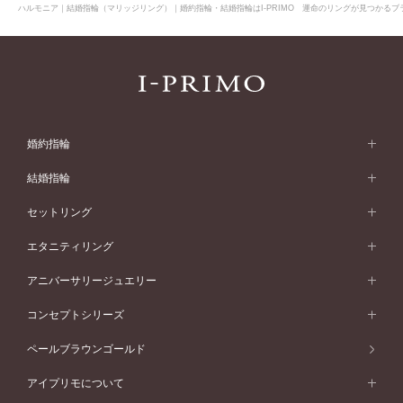
ハルモニア｜結婚指輪（マリッジリング）｜婚約指輪・結婚指輪はI-PRIMO 運命のリングが見つかるブラ
婚約指輪
婚約指輪 (エンゲージリング)
結婚指輪
婚約指輪一覧
結婚指輪 (マリッジリング)
セットリング
素材から選ぶ
結婚指輪一覧
セットリング
エタニティリング
プラチナ
フォルムから選ぶ
素材から選ぶ
セットリング一覧
エタニティリング
アニバーサリージュエリー
イエローゴールド
ストレートライン
プラチナ
セッティングから選ぶ
フォルムから選ぶ
素材から選ぶ
エタニティリング一覧
アニバーサリージュエリー
コンセプトシリーズ
ピンクゴールド
ウェーブライン
イエローゴールド
ソリテール
ストレートライン
スタイルから選ぶ
プラチナ
セッティングから選ぶ
素材から選ぶ
アニバーサリージュエリー一覧
コンセプトシリーズ
ペールブラウンゴールド
ペールブラウンゴールド
V字ライン
ピンクゴールド
ワンサイドメレ
ウェーブライン
シンプル
イエローゴールド
プレーン
価格帯から選ぶ
スタイルから選ぶ
プラチナ
ネックレス
コンビネーション
オリジンビリーフ
ペールブラウンゴールド
ダブルサイドメレ
アイプリモについて
V字ライン
フェミニン
ピンクゴールド
ワンメレ
50万円台～
シンプル
イエローゴールド
婚約指輪ガイド
ベビーリング
価格帯から選ぶ