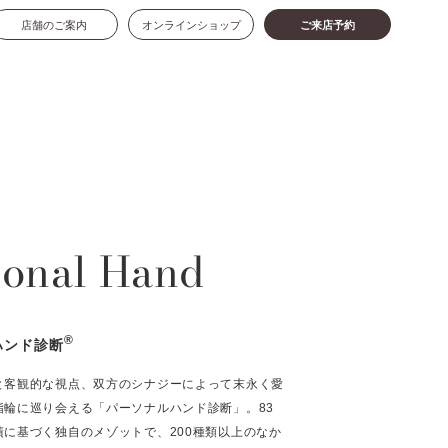
店舗のご案内
オンラインショップ
ご来店予約
sonal Hand
®
ハンド診断
と客観的な視点、双方のシナジーによって末永く愛
指輪に巡り会える「パーソナルハンド診断」。83
績に基づく独自のメゾットで、200種類以上のなか