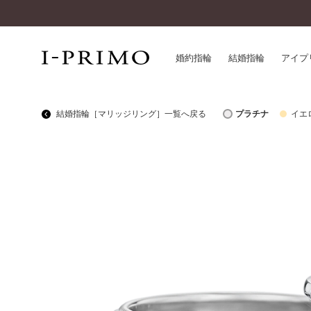
婚約指輪
結婚指輪
アイプ
結婚指輪［マリッジリング］一覧へ戻る
プラチナ
イエ
婚約指輪一覧
アイ
結婚指輪一覧
パー
セットリング一覧
デザ
エタニティリング一覧
品質
アニバーサリージュエリー一覧
一生
近く
コレクション
®
パーフェクトプロポーズリング
サー
ダイヤモンドプロポーズ
アフ
婚約ネックレス
ご購
ダイヤモンドシェイプコレクション