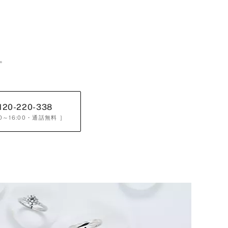
。
120-220-338
0～16:00
・通話無料 ］