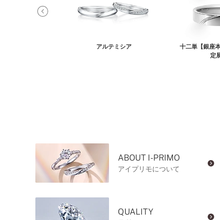
リキタス
アルテミシア
十二単【銀座本
定
ABOUT I-PRIMO
アイプリモについて
QUALITY