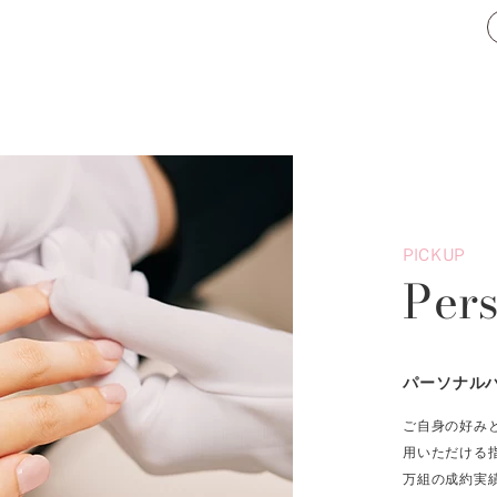
PICKUP
Per
パーソナル
ご自身の好み
用いただける
万組の成約実