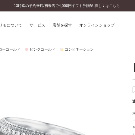
13時迄の予約来店/初来店で4,000円ギフト券贈呈-詳しくはこちら-
リモについて
サービス
店舗を探す
オンラインショップ
ローゴールド
ピンクゴールド
コンビネーション
プリモについて
婚約指輪とは
結婚指輪とは
®
ソナルハンド診断
セットリングとは
インへのこだわり
エタニティリングとは
へのこだわり
涯のメンテナンス
ニュース一覧
に店舗がある
お客様の声
SWEET STORIES
ビス
ショップブログ
ターサービス
コラム
入方法・仕上げ日数
よくあるご質問