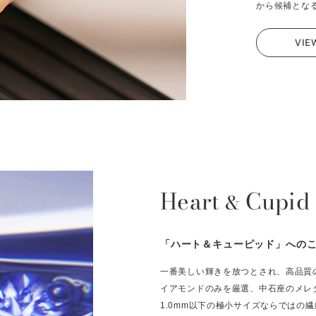
から候補とな
VIE
Heart
Cupid
&
「ハート＆キューピッド」への
一番美しい輝きを放つとされ、高品質
イアモンドのみを厳選、中石座のメレ
1.0mm以下の極小サイズならではの