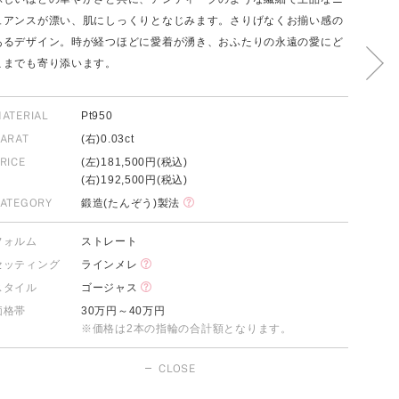
ュアンスが漂い、肌にしっくりとなじみます。さりげなくお揃い感の
あるデザイン。時が経つほどに愛着が湧き、おふたりの永遠の愛にど
こまでも寄り添います。
FOLLOW US ON
ATERIAL
Pt950
ARAT
(右)0.03ct
RICE
(左)181,500円(税込)
(右)192,500円(税込)
ATEGORY
鍛造(たんぞう)製法
フォルム
ストレート
セッティング
ラインメレ
スタイル
ゴージャス
価格帯
30万円～40万円
※価格は2本の指輪の合計額となります。
CLOSE