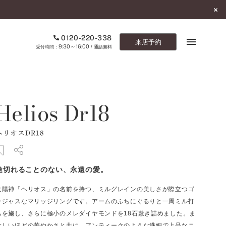
0120-220-338
来店予約
9:30～16:00
受付時間：
/ 通話無料
ブックマーク
Helios Dr18
ONLINE SHOP
ヘリオスDR18
ご来店予約
予約専用ダイヤル
途切れることのない、永遠の愛。
0120-220-338
9:30～16:00
（受付時間：
・通話無料）
太陽神「ヘリオス」の名前を持つ、ミルグレインの美しさが際立つゴ
ージャスなマリッジリングです。アームのふちにぐるりと一周ミル打
カタログ請求
ちを施し、さらに極小のメレダイヤモンドを18石敷き詰めました。ま
お問い合わせ
ぶしいほどの華やかさと共に、アンティークのような繊細で上品なニ