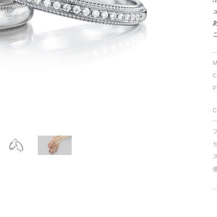
ミスダイヤモンド&バースストー
イダルアイテム
ポーズサポート
M
C
ップ
P
一覧
店予約について
C