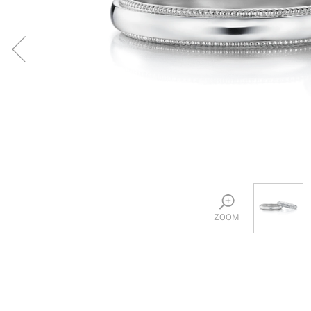
プロ
ペールブラウンゴールド
ン
ブラ
コンセプトシリーズ
プロ
オリジンビリーフ
フラワリー
初空
ショ
エトワル
店舗
スワハ
ご来
プレミオン
ZOOM