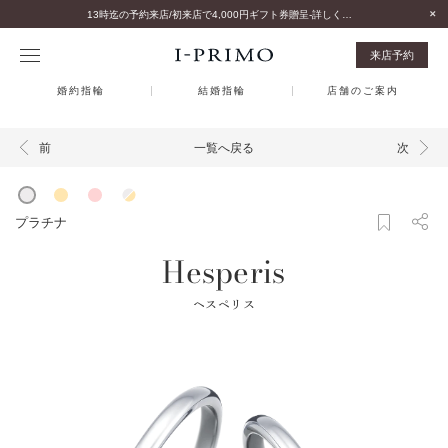
13時迄の予約来店/初来店で4,000円ギフト券贈呈-詳しくはこちら-
来店予約
婚約指輪
結婚指輪
店舗のご案内
一覧へ戻る
前
次
プラチナ
Hesperis
ヘスペリス