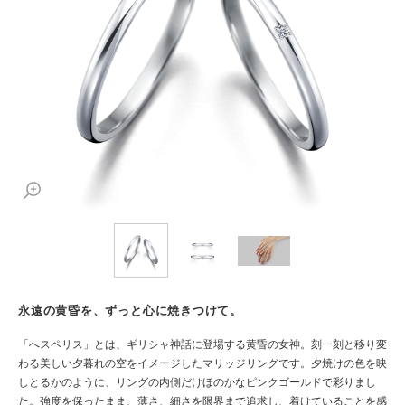
永遠の黄昏を、ずっと心に焼きつけて。
「へスペリス」とは、ギリシャ神話に登場する黄昏の女神。刻一刻と移り変
わる美しい夕暮れの空をイメージしたマリッジリングです。夕焼けの色を映
しとるかのように、リングの内側だけほのかなピンクゴールドで彩りまし
た。強度を保ったまま、薄さ、細さを限界まで追求し、着けていることを感