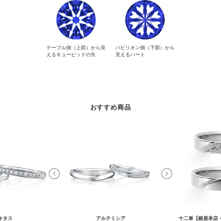
テーブル側（上部）から見
パビリオン側（下部）から
えるキューピッドの矢
見えるハート
おすすめ商品
キタス
アルテミシア
十二単【銀座本店