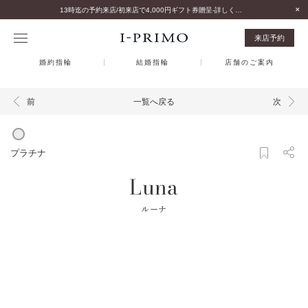
13時迄の予約来店/初来店で4,000円ギフト券贈呈-詳しくはこちら-
来店予約
婚約指輪
結婚指輪
店舗のご案内
一覧へ戻る
前
次
プラチナ
Luna
ルーナ