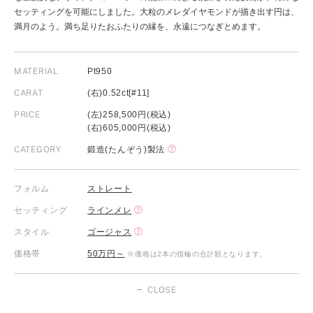
セッティングを可能にしました。大粒のメレダイヤモンドが描き出す円は、
満月のよう。満ち足りたおふたりの縁を、永遠につなぎとめます。
MATERIAL
Pt950
CARAT
(右)0.52ct[#11]
PRICE
(左)258,500円(税込)
(右)605,000円(税込)
CATEGORY
鍛造(たんぞう)製法
フォルム
ストレート
セッティング
ラインメレ
スタイル
ゴージャス
価格帯
50万円～
※価格は2本の指輪の合計額となります。
CLOSE