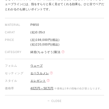
ェーブラインには、指をすらりと長く見せてくれる効果も。ひと目でペアだ
とわかるのも嬉しいポイントです。
MATERIAL
Pt950
CARAT
(右)0.05ct
PRICE
(左)198,000円(税込)
(右)220,000円(税込)
CATEGORY
鋳造(ちゅうぞう)製法
フォルム
ウェーブ
セッティング
セベラルメレ
スタイル
エレガント
価格帯
40万円～50万円
※価格は2本の指輪の合計額となります。
CLOSE