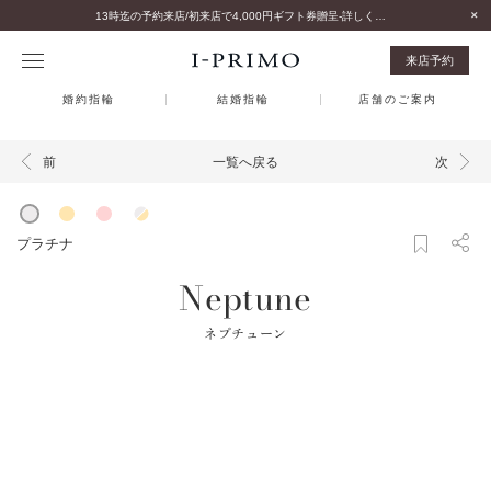
13時迄の予約来店/初来店で4,000円ギフト券贈呈-詳しくはこちら-
来店予約
婚約指輪
結婚指輪
店舗のご案内
一覧へ戻る
前
次
プラチナ
Neptune
ネプチューン