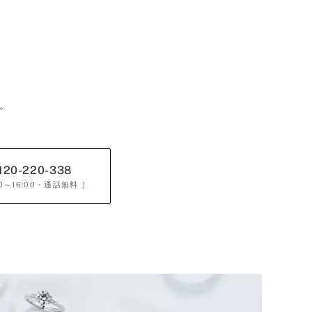
。
120-220-338
0～16:00
・通話無料 ］