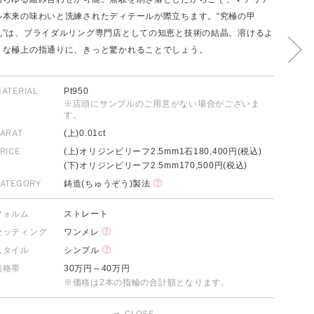
ル本来の味わいと洗練されたディテールが際立ちます。“究極の甲
丸”は、ブライダルリング専門店としての知恵と技術の結晶。溶けるよ
うな極上の指通りに、きっと驚かれることでしょう。
FOLLOW US ON
ATERIAL
Pt950
※店頭にサンプルのご用意がない場合がございま
す。
ARAT
(上)0.01ct
RICE
(上)オリジンビリーフ2.5mm1石180,400円(税込)
(下)オリジンビリーフ2.5mm170,500円(税込)
ATEGORY
鋳造(ちゅうぞう)製法
フォルム
ストレート
セッティング
ワンメレ
スタイル
シンプル
価格帯
30万円～40万円
※価格は2本の指輪の合計額となります。