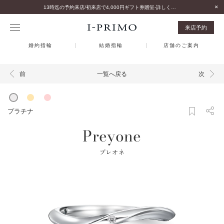
13時迄の予約来店/初来店で4,000円ギフト券贈呈-詳しくはこちら-
来店予約
婚約指輪
結婚指輪
店舗のご案内
一覧へ戻る
前
次
プラチナ
Preyone
プレオネ