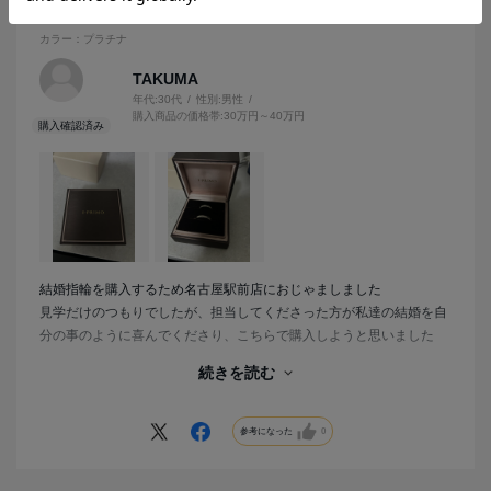
結婚指輪購入
カラー：プラチナ
TAKUMA
年代:
30代
性別:
男性
購入商品の価格帯:
30万円～40万円
結婚指輪を購入するため名古屋駅前店におじゃましました
見学だけのつもりでしたが、担当してくださった方が私達の結婚を自
分の事のように喜んでくださり、こちらで購入しようと思いました
続きを読む
指輪も時間をかけて丁寧に説明してくださり、後悔のない指輪選びが
できました
参考になった
0