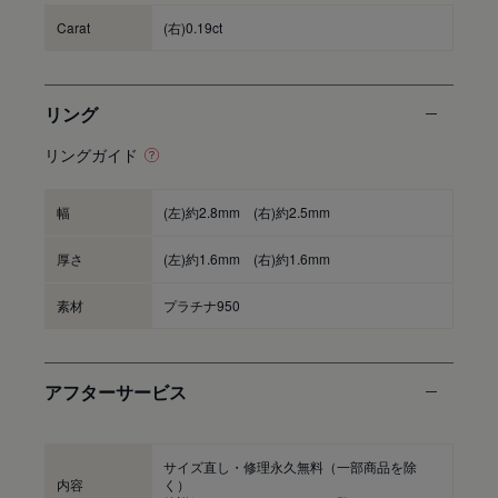
Carat
(右)0.19ct
リング
リングガイド
幅
(左)約2.8mm (右)約2.5mm
厚さ
(左)約1.6mm (右)約1.6mm
素材
プラチナ950
アフターサービス
サイズ直し・修理永久無料
（一部商品を除
内容
く）