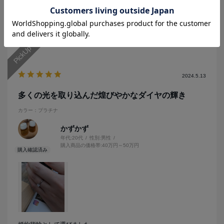
札幌のレストランでプロポーズをしました。物凄く緊張しました
参考になった
10
が、成功しこれから結婚することになりました。婚約者と結婚指輪も
先日購入しにアイプリモさんに行きました。婚約者との大切な思い出
をアイプリモさんが助けてくれたと思っております。ありがとうござ
いました。
2024.5.13
多くの光を取り込んだ煌びやかなダイヤの輝き
カラー：プラチナ
かずかず
年代:
20代
性別:
男性
購入商品の価格帯:
40万円～50万円