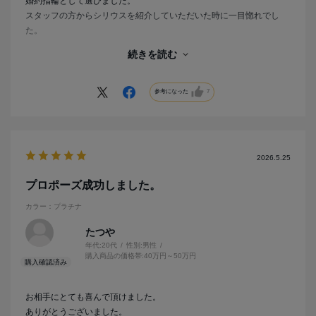
婚約指輪として選びました。
スタッフの方からシリウスを紹介していただいた時に一目惚れでし
た。
シリウスはダイヤを爪で支えているため、一般的な指輪に比べて光を
続きを読む
多く取り込むデザインとなっています。
私は0.3カラットのダイヤを購入したため、その輝きや美しさも強調
できるこのシリウスを選びました。
参考になった
7
妻も喜んでおり、指に付けても似合っているのがとても嬉しかったで
す。
スタッフの方には親切に最後まで丁寧に接客してくださり、素晴らし
いものを選ぶことができました。
2026.5.25
本当に感謝しています。
プロポーズ成功しました。
カラー：プラチナ
たつや
年代:
20代
性別:
男性
購入商品の価格帯:
40万円～50万円
お相手にとても喜んで頂けました。
ありがとうございました。