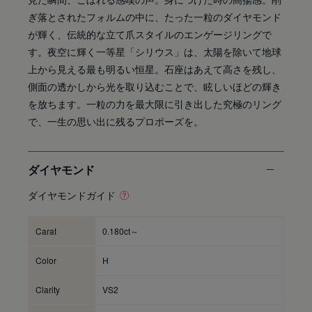
ぎ落とされたフォルムの中に、たった一粒のダイヤモンド
が輝く、伝統的な立て爪スタイルのエンゲージリングで
す。夜空に輝く一等星「シリウス」は、太陽を除いて地球
上から見える最も明るい恒星。石座はあえて高さを残し、
側面の透かしから光を取り込むことで、眩しいほどの輝き
を放ちます。一粒の力を最大限に引き出した究極のリング
で、一生の思い出に残るプロポーズを。
ダイヤモンド
ダイヤモンドガイド
Carat
0.180ct～
Color
H
Clarity
VS2