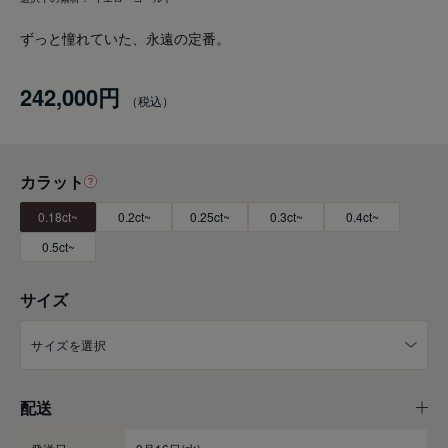
ずっと憧れていた、永遠の定番。
242,000円
カラット
0.18ct~
0.2ct~
0.25ct~
0.3ct~
0.4ct~
0.5ct~
サイズ
配送