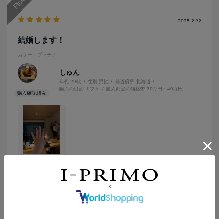
2025.2.22
結婚します！
カラー：プラチナ
しゅん
年代:
20代
性別:
男性
都道府県:
北海道
購入の目的:
ギフト
購入商品の価格帯:
30万円～40万円
婚約指輪を購入しにアイプリモさんに行きました。アイプリモさん
は雑誌で知っていた程度で、もちろん入店したこともありませんでし
た。
指輪を買いに行くのは初めてで、何もわからない状態でしたが、担
続きを読む
当の方が親身に接客してくれたおかげで「これだ！」という指輪を購
入できました。