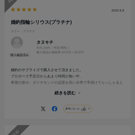
2025.6.9
婚約指輪シリウス(プラチナ)
カラー：プラチナ
タヌキチ
年代:
20代
性別:
男性
購入商品の価格帯:
20万円～30万円
婚約のサプライズで購入させて頂きました。
プロポーズ予定日からあまり時間が無い中、
希望の形や、ダイヤモンドの品質を高い水準で手掛けてらっしゃると
こ事で、オンラインで注文させて頂きました。
続きを読む
希望の納期より早く出来上がり、
完成度は120点でした(*^^*)
サプライズも大成功して、
参考になった
15
結婚に向けてのとてもいい第1歩になりました。