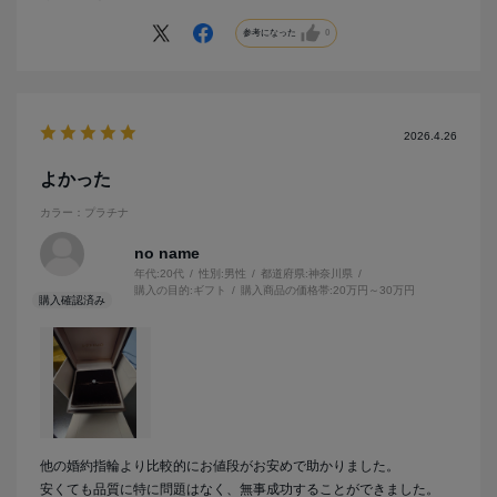
参考になった
0
2026.4.26
よかった
カラー：プラチナ
no name
年代:
20代
性別:
男性
都道府県:
神奈川県
購入の目的:
ギフト
購入商品の価格帯:
20万円～30万円
他の婚約指輪より比較的にお値段がお安めで助かりました。
安くても品質に特に問題はなく、無事成功することができました。