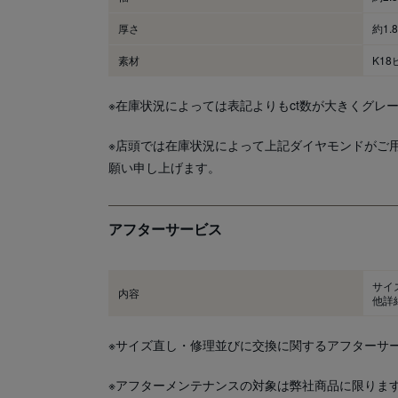
厚さ
約1.
素材
K1
※在庫状況によっては表記よりもct数が大きくグレ
※店頭では在庫状況によって上記ダイヤモンドがご
願い申し上げます。
アフターサービス
サイ
内容
他詳
※サイズ直し・修理並びに交換に関するアフターサ
※アフターメンテナンスの対象は弊社商品に限りま