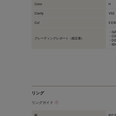
Color
H
Clarity
VS2
Cut
3 EX
・G
・C
グレーディングレポート（鑑定書）
・DGL
・IID
リング
リングガイド
幅
約2.