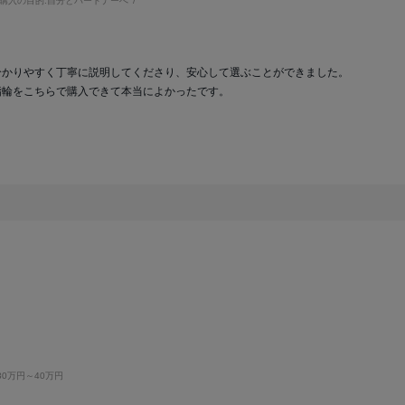
購入の目的:
自分とパートナーへ
分かりやすく丁寧に説明してくださり、安心して選ぶことができました。
指輪をこちらで購入できて本当によかったです。
30万円～40万円