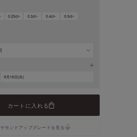
~
0.25ct~
0.3ct~
0.4ct~
0.5ct~
9月16日(水)
カートに入れる
イヤモンドアップグレードを見る