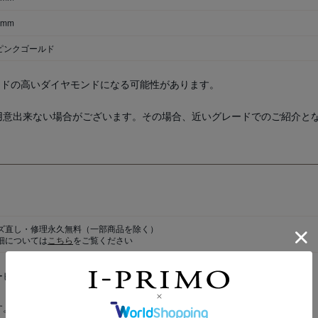
8mm
8ピンクゴールド
ードの高いダイヤモンドになる可能性があります。
用意出来ない場合がございます。その場合、近いグレードでのご紹介と
ズ直し・修理永久無料
（一部商品を除く）
細については
こちら
をご覧ください
ービス内容は「
I-PRIMO Membership
」にご入会の方に限ります。
す。