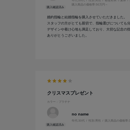
年代:
20代
性別:
男性
都道府県:
千葉県
購入商品の価格帯:
50万円～
婚約指輪と結婚指輪を購入させていただきました。
スタッフの方がとても親切で、指輪選びについても
デザインや着け心地も満足しており、大切な記念の
ありがとうございました。
クリスマスプレゼント
カラー：プラチナ
no name
年代:
30代
性別:
男性
購入商品の価格帯: