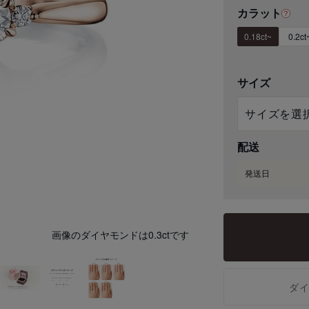
カラット
0.18ct~
0.2ct
サイズ
配送
発送日
画像のダイヤモンドは0.3ctです
ダ