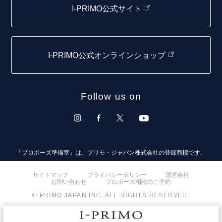
I-PRIMO公式サイト
取扱店)エヴァンスブライダル 旭川本店
仙台店
I-PRIMO公式オンラインショップ
青森店
弘前パークホテル店
Follow us on
秋田店
盛岡大通店
山形店
「プロポーズ準備室」は、プリモ・ジャパン株式会社の登録商標です。
郡山モルティ店
サイトマップ
プライバシーポリシー
運営会社
お問い合わせ
プロポーズ相談のご予約
いわき店
© PRIMO JAPAN INC. ALL RIGHTS RESERVED.
取扱店)オペラ福島店