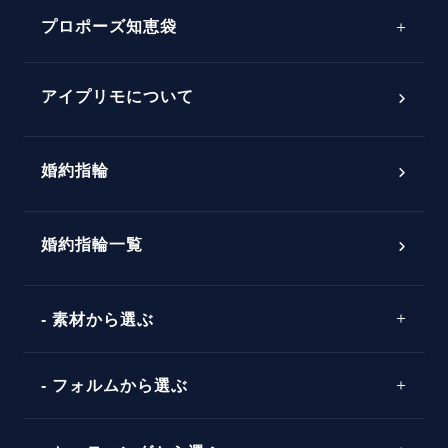
プロポーズサポートの流れ
プロポーズ知恵袋
スペシャルプロポーズイベント
プロポーズアイテム
アイプリモについて
プロポーズ意識調査結果一覧
婚約指輪
婚約指輪選び方ガイド
おすすめの婚約指輪
ダイヤモンドの品質とは？
®
パーフェクトプロポーズリング
婚約指輪一覧
素材から選ぶ
プロポーズの方法
プロポーズシチュエーション診断
プラチナ
タイミング
フォルムから選ぶ
婚約指輪マッチング診断
イエローゴールド
プレゼント
プロポーズプラン検索
ストレートライン