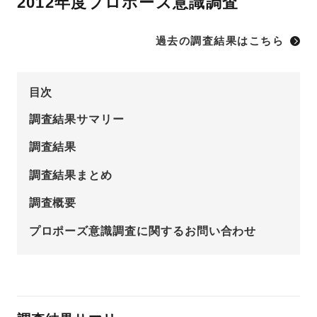
2012年度プロポーズ意識調査
先輩の体験談
過去の調査結果はこちら
プロポーズサポートの流れ
プロポーズ知恵袋
スペシャルプロポーズイベント
目次
調査結果サマリー
プロポーズアイテム
アイプリモについて
調査結果
プロポーズ意識調査結果一覧
調査結果まとめ
ニュース
婚約指輪選び方ガイド
おすすめの婚約指輪
調査概要
ダイヤモンドの品質とは？
®
パーフェクトプロポーズリング
プロポーズ意識調査に関するお問い合わせ
婚約指輪のご購入と
プロポーズのご相談
プロポーズの方法
プロポーズシチュエーション診断
I-PRIMO公式サイト
タイミング
婚約指輪マッチング診断