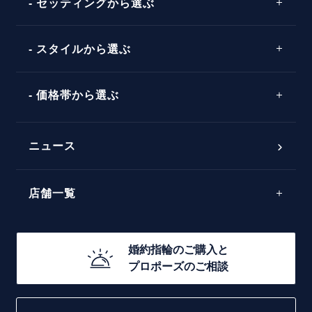
セッティングから選ぶ
ピンクゴールド
場所
ウェーブライン
ソリテール
コンビネーション
スタイルから選ぶ
言葉
V字ライン
ワンサイドメレ
エピソード
シンプル
価格帯から選ぶ
ダブルサイドメレ
フェミニン
50万円台～
ラインメレ
ニュース
モード
40万円台～
エレガント
店舗一覧
30万円台～
ゴージャス
20万円台～
店舗一覧
婚約指輪のご購入と
10万円台～
プロポーズのご相談
札幌店
函館店