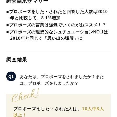
調査結果サマリー
プレゼント
■プロポーズをした・されたと回答した人数は2010
プロポーズプラン検索
年と比較して、8.1%増加
I-PRIMO公式オンラインショップ
場所
■プロポーズの言葉は強気でいくのがおススメ！？
■プロポーズの理想的なシュチュエーションNO.1は
言葉
2010年と同じく「思い出の場所」に
Follow us on
エピソード
調査結果
あなたは、プロポーズをされましたか？また
は、プロポーズをしましたか？
プロポーズをした・された人は、
10人中8人
以上！