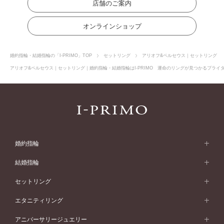
店舗のご案内
オンラインショップ
婚約指輪・結婚指輪の「I-PRIMO」TOP
セットリング
アリオフ&ペルセウス｜セットリング
アリオフ&ペルセウス｜セットリング｜婚約指輪・結婚指輪はI-PRIMO 運命のリングが見つかるブライダ
婚約指輪
婚約指輪 (エンゲージリング)
結婚指輪
婚約指輪一覧
結婚指輪 (マリッジリング)
セットリング
素材から選ぶ
結婚指輪一覧
セットリング
エタニティリング
プラチナ
フォルムから選ぶ
素材から選ぶ
セットリング一覧
エタニティリング
アニバーサリージュエリー