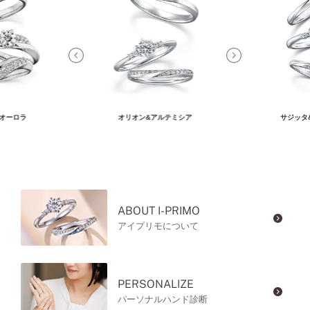
オーロラ
オリオン&アルテミシア
サジッタ
ABOUT I-PRIMO
アイプリモについて
PERSONALIZE
パーソナルハンド診断