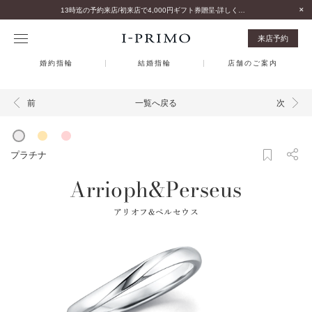
13時迄の予約来店/初来店で4,000円ギフト券贈呈-詳しくはこちら-
来店予約
婚約指輪
結婚指輪
店舗のご案内
一覧へ戻る
前
次
プラチナ
Arrioph&Perseus
アリオフ&ペルセウス