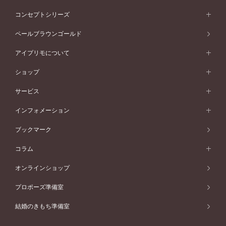
イエローゴールド
ストレートライン
プラチナ
セッティングから選ぶ
フォルムから選ぶ
素材から選ぶ
エタニティリング一覧
アニバーサリージュエリー
コンセプトシリーズ
ピンクゴールド
ウェーブライン
イエローゴールド
ソリテール
ストレートライン
スタイルから選ぶ
プラチナ
セッティングから選ぶ
素材から選ぶ
アニバーサリージュエリー一覧
コンセプトシリーズ
ペールブラウンゴールド
ペールブラウンゴールド
V字ライン
ピンクゴールド
ワンサイドメレ
ウェーブライン
シンプル
イエローゴールド
プレーン
価格帯から選ぶ
スタイルから選ぶ
プラチナ
ネックレス
コンビネーション
オリジンビリーフ
ペールブラウンゴールド
ダブルサイドメレ
アイプリモについて
V字ライン
フェミニン
ピンクゴールド
ワンメレ
50万円台～
シンプル
イエローゴールド
婚約指輪ガイド
ベビーリング
価格帯から選ぶ
フラワリー
コンビネーション
ラインメレ
モード
アイプリモについて
ペールブラウンゴールド
セベラルメレ
ショップ
40万円台～
フェミニン
ピンクゴールド
ファッションリング
50万円～
婚約指輪 人気ランキング
結婚指輪 人気ランキング
初空
エレガント
コンビネーション
ラインメレ
30万円台～
®
モード
パーソナルハンド診断
店舗一覧
ペールブラウンゴールド
ブレスレット
サービス
40万円～50万円
婚約ネックレス
エトワル
ゴージャス
20万円台～
エレガント
ピアス
30万円～40万円
デザインへのこだわり
プロポーズサポート
スワハ
北海道
インフォメーション
ダイヤモンドシェイプコレクション
10万円台～
ゴージャス
イヤリング
20万円～30万円
品質へのこだわり
プレミオン
サービス
ご来店予約について
札幌店
ブックマーク
®
パーフェクトプロポーズリング
アニバーサリーギフト
10万円～20万円
一生涯のメンテナンス
函館店
アフターサービス
ニュース一覧
コラム
ダイヤモンドプロポーズ
取扱店)エヴァンスブライダル 旭川本店
近くに店舗がある
ご購入方法・仕上げ日数
お客様の声
コラム
オンラインショップ
プロミスダイヤモンド&バースストーン
東北
SWEET STORIES
ダイヤモンド
プロポーズ準備室
婚約指輪
ブライダルアイテム
仙台店
ショップブログ
結婚のきもち準備室
結婚指輪
青森店
公式アンバサダー