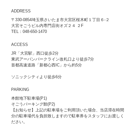
ADDRESS
〒330-0854埼玉県さいたま市大宮区桜木町１丁目６-２
大宮そごうビル内専門店街オズ２４ ２F
TEL：048-650-1470
ACCESS
JR「大宮駅」西口徒歩2分
東武アーバンパークライン改札口より徒歩7分
首都高速道路「新都心西IC」から約5分
ソニックシティより徒歩6分
PARKING
本館地下駐車場(P1)
そごうパーキング館(P2)
【お知らせ】上記の駐車場をご利用頂いた場合、当店滞在時間
分の駐車場代を負担致しますので駐車券をスタッフにお渡しく
ださい。