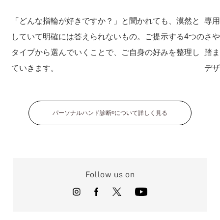
「どんな指輪が好きですか？」と聞かれても、漠然と
専
していて明確には答えられないもの。ご提示する4つの
さ
タイプから選んでいくことで、ご自身の好みを整理し
踏
ていきます。
デ
パーソナルハンド診断
について詳しく見る
®
Follow us on