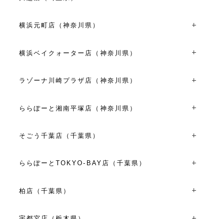
TEL：048-650-1470
VIEW MORE
〒350-0043埼玉県川越市新富町２丁目２４-５
10:00～20:00
TEL：049-227-7261
横浜元町店（神奈川県）
VIEW MORE
10:00～18:00
〒231-0861神奈川県横浜市中区元町1丁目11-5
VIEW MORE
TEL：045-228-1808
横浜ベイクォーター店（神奈川県）
11:00～19:00
〒221-0056神奈川県横浜市神奈川区金港町1-10横浜ベイク
VIEW MORE
ォーター4F
ラゾーナ川崎プラザ店（神奈川県）
TEL：045-441-0731
〒212-8576神奈川県川崎市幸区堀川町72-1 ラゾーナ川崎
11:00～20:00
プラザ2F
ららぽーと湘南平塚店（神奈川県）
VIEW MORE
TEL：044-280-6816
〒254-8510神奈川県平塚市天沼１０-１ ららぽーと湘南平
10:00～21:00
塚２F
そごう千葉店（千葉県）
VIEW MORE
TEL：0463-25-0077
〒260-8557千葉県千葉市中央区新町1000 そごう千葉店3F
平日・日祝10:00～20:00
TEL：043-301-3824
土曜日10:00～21:00
ららぽーとTOKYO-BAY店（千葉県）
10:00～20:00
8/8(土)～8/15(土)10:00～21:00
〒273-8530千葉県船橋市浜町2丁目1-1 ららぽーとTOKYO-
※施設営業時間に準ずる
BAY 南館2F
柏店（千葉県）
VIEW MORE
VIEW MORE
TEL：047-404-8051
〒277-0842千葉県柏市末広町１５-２
平日10:00～20:00
TEL：04-7141-1331
土日祝10:00～21:00
宇都宮店（栃木県）