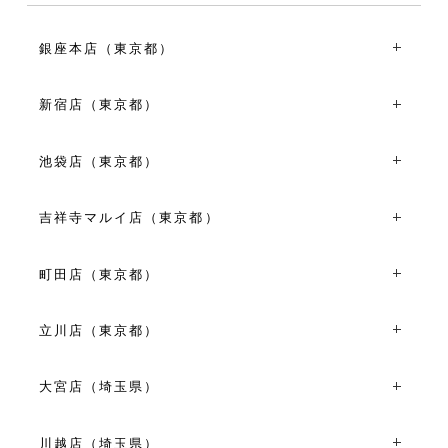
銀座本店（東京都）
〒104-0061東京都中央区銀座2丁目6-9
TEL：03-3528-6921
新宿店（東京都）
10:30～19:30
〒160-0022東京都新宿区新宿3丁目1-21
VIEW MORE
TEL：03-5360-8921
池袋店（東京都）
平日 11:00～19:00
〒170-0013東京都豊島区東池袋1丁目8-1 WACCA
土日祝 10:30～19:30
IKEBUKURO1F
吉祥寺マルイ店（東京都）
TEL：03-5960-7675
VIEW MORE
〒180-0003東京都武蔵野市吉祥寺南町1丁目7-1 吉祥寺マ
11:00～19:00
ルイ店3F
町田店（東京都）
VIEW MORE
TEL：0422-40-0566
〒194-0022東京都町田市森野1丁目39-15
平日 11:00～19:00
TEL：042-710-6136
土日祝 10:30～20:00
立川店（東京都）
11:00~19:00
VIEW MORE
〒190-0023東京都立川市柴崎町3丁目6-4
VIEW MORE
TEL：042-528-8171
大宮店（埼玉県）
平日 10:30～18:30
〒330-0854埼玉県さいたま市大宮区桜木町１丁目６-２
土日祝 11:00～19:00
大宮そごうビル内専門店街オズ２４ ２F
川越店（埼玉県）