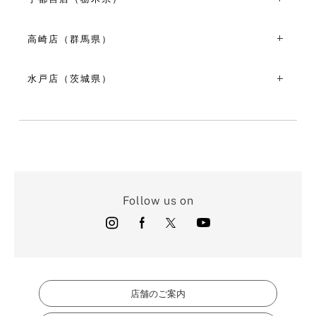
11:00～19:00
お盆期間（8月10日～8月16日）10:00～21:00
〒320-0801栃木県宇都宮市池上町４-２３
VIEW MORE
VIEW MORE
TEL：028-610-6720
高崎店（群馬県）
10:00～18:00
〒370-0849群馬県高崎市八島町４８-４
VIEW MORE
TEL：027-321-5600
水戸店（茨城県）
10:00～18:00
〒310-0026茨城県水戸市泉町１丁目１-４
VIEW MORE
TEL：029-300-1477
10:00～18:00
VIEW MORE
Follow us on
店舗のご案内