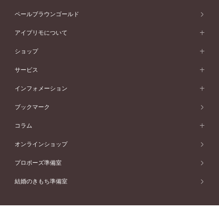
イエローゴールド
ソリテール
ストレートライン
スタイルから選ぶ
プラチナ
セッティングから選ぶ
素材から選ぶ
アニバーサリージュエリー一覧
コンセプトシリーズ
ペールブラウンゴールド
ペールブラウンゴールド
V字ライン
ピンクゴールド
ワンサイドメレ
ウェーブライン
シンプル
イエローゴールド
プレーン
価格帯から選ぶ
スタイルから選ぶ
プラチナ
ネックレス
コンビネーション
オリジンビリーフ
ペールブラウンゴールド
ダブルサイドメレ
アイプリモについて
V字ライン
フェミニン
ピンクゴールド
ワンメレ
50万円台～
シンプル
イエローゴールド
婚約指輪ガイド
ベビーリング
価格帯から選ぶ
フラワリー
コンビネーション
ラインメレ
モード
アイプリモについて
ペールブラウンゴールド
セベラルメレ
ショップ
40万円台～
フェミニン
ピンクゴールド
ファッションリング
50万円～
婚約指輪 人気ランキング
結婚指輪 人気ランキング
初空
エレガント
コンビネーション
ラインメレ
30万円台～
®
モード
パーソナルハンド診断
店舗一覧
ペールブラウンゴールド
ブレスレット
サービス
40万円～50万円
婚約ネックレス
エトワル
ゴージャス
20万円台～
エレガント
ピアス
30万円～40万円
デザインへのこだわり
プロポーズサポート
スワハ
北海道
インフォメーション
ダイヤモンドシェイプコレクション
10万円台～
ゴージャス
イヤリング
20万円～30万円
品質へのこだわり
プレミオン
サービス
ご来店予約について
札幌店
ブックマーク
®
パーフェクトプロポーズリング
アニバーサリーギフト
10万円～20万円
一生涯のメンテナンス
函館店
アフターサービス
ニュース一覧
コラム
ダイヤモンドプロポーズ
取扱店)エヴァンスブライダル 旭川本店
近くに店舗がある
ご購入方法・仕上げ日数
お客様の声
コラム
オンラインショップ
プロミスダイヤモンド&バースストーン
東北
SWEET STORIES
ダイヤモンド
プロポーズ準備室
婚約指輪
ブライダルアイテム
仙台店
ショップブログ
結婚のきもち準備室
結婚指輪
青森店
公式アンバサダー
リング
弘前パークホテル店
よくあるご質問
プロポーズ
秋田店