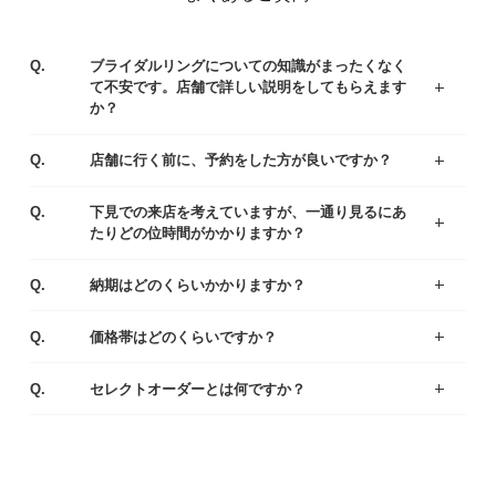
Q.
ブライダルリングについての知識がまったくなく
て不安です。店舗で詳しい説明をしてもらえます
か？
ジュエリーコーディネーターの資格を持つ専門スタッフがお客様一人ひとりの運命のリング選びをサポートいたします。わからないことや不安なことがあれば、お気軽にご質問ください。
まずはアイプリモの人気なデザインをご紹介している、リングランキングも参考くださいませ。
A.
Q.
店舗に行く前に、予約をした方が良いですか？
ご予約なしでもご覧いただけますが、事前にご予約をいただけるとお待たせすることなくスムーズにご案内させていただきます。
A.
Q.
下見での来店を考えていますが、一通り見るにあ
たりどの位時間がかかりますか？
お客様により様々ですが、ゆっくりご覧いただきますと、だいたい1時間半～2時間くらいお時間をいただく場合が多いです。お急ぎの場合は、予めお伝え頂ければご都合に合わせてご案内いたします。
A.
Q.
納期はどのくらいかかりますか？
出来上がりまでは4週間程度お時間を頂戴いたします。お急ぎの場合は店舗にてご相談ください。
A.
Q.
価格帯はどのくらいですか？
一般的な平均価格は婚約指輪が30～40万、結婚指輪は20～25万です。
様々なラインナップの中から、ご予算にあわせてご提案いたしますのでお気軽にご相談ください。
A.
Q.
セレクトオーダーとは何ですか？
デザイン・素材・ダイヤモンドをお好みやご予算に合わせて選んでいただくことができます。おふたりにとって特別な婚約指輪（エンゲージリング）・結婚指輪（マリッジリング）になるように熟練の職人がひとつひとつ丁寧に製作しています。
A.