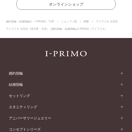
オンラインショップ
婚約指輪・結婚指輪の「I-PRIMO」TOP
ショップ一覧
関東
アイプリモ 大宮店
アイプリモ 大宮店（埼玉県・大宮） | 婚約指輪・結婚指輪はI-PRIMO（アイプリモ）
婚約指輪
婚約指輪 (エンゲージリング)
結婚指輪
婚約指輪一覧
結婚指輪 (マリッジリング)
セットリング
素材から選ぶ
結婚指輪一覧
セットリング
エタニティリング
プラチナ
フォルムから選ぶ
素材から選ぶ
セットリング一覧
エタニティリング
アニバーサリージュエリー
イエローゴールド
ストレートライン
プラチナ
セッティングから選ぶ
フォルムから選ぶ
素材から選ぶ
エタニティリング一覧
アニバーサリージュエリー
コンセプトシリーズ
ピンクゴールド
ウェーブライン