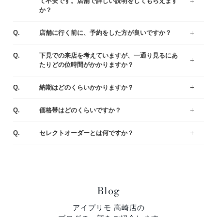
て不安です。店舗で詳しい説明をしてもらえます
か？
ジュエリーコーディネーターの資格を持つ専門スタッフがお客様一人ひとりの運命のリング選びをサポートいたします。わからないことや不安なことがあれば、お気軽にご質問ください。
まずはアイプリモの人気なデザインをご紹介している、リングランキングも参考くださいませ。
A.
Q.
店舗に行く前に、予約をした方が良いですか？
ご予約なしでもご覧いただけますが、事前にご予約をいただけるとお待たせすることなくスムーズにご案内させていただきます。
A.
Q.
下見での来店を考えていますが、一通り見るにあ
たりどの位時間がかかりますか？
お客様により様々ですが、ゆっくりご覧いただきますと、だいたい1時間半～2時間くらいお時間をいただく場合が多いです。お急ぎの場合は、予めお伝え頂ければご都合に合わせてご案内いたします。
A.
Q.
納期はどのくらいかかりますか？
出来上がりまでは4週間程度お時間を頂戴いたします。お急ぎの場合は店舗にてご相談ください。
A.
Q.
価格帯はどのくらいですか？
一般的な平均価格は婚約指輪が30～40万、結婚指輪は20～25万です。
様々なラインナップの中から、ご予算にあわせてご提案いたしますのでお気軽にご相談ください。
A.
Q.
セレクトオーダーとは何ですか？
デザイン・素材・ダイヤモンドをお好みやご予算に合わせて選んでいただくことができます。おふたりにとって特別な婚約指輪（エンゲージリング）・結婚指輪（マリッジリング）になるように熟練の職人がひとつひとつ丁寧に製作しています。
A.
Blog
アイプリモ 高崎店の