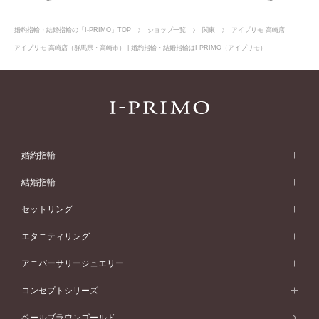
婚約指輪・結婚指輪の「I-PRIMO」TOP
ショップ一覧
関東
アイプリモ 高崎店
アイプリモ 高崎店（群馬県・高崎市） | 婚約指輪・結婚指輪はI-PRIMO（アイプリモ）
婚約指輪
婚約指輪 (エンゲージリング)
結婚指輪
婚約指輪一覧
結婚指輪 (マリッジリング)
セットリング
素材から選ぶ
結婚指輪一覧
セットリング
エタニティリング
プラチナ
フォルムから選ぶ
素材から選ぶ
セットリング一覧
エタニティリング
アニバーサリージュエリー
イエローゴールド
ストレートライン
プラチナ
セッティングから選ぶ
フォルムから選ぶ
素材から選ぶ
エタニティリング一覧
アニバーサリージュエリー
コンセプトシリーズ
ピンクゴールド
ウェーブライン
イエローゴールド
ソリテール
ストレートライン
スタイルから選ぶ
プラチナ
セッティングから選ぶ
素材から選ぶ
アニバーサリージュエリー一覧
コンセプトシリーズ
ペールブラウンゴールド
ペールブラウンゴールド
V字ライン