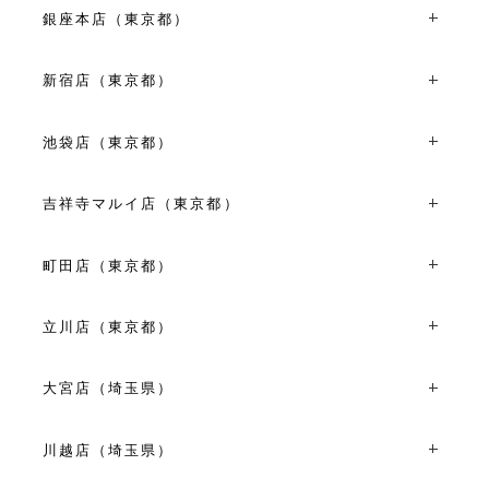
銀座本店（東京都）
〒104-0061東京都中央区銀座2丁目6-9
TEL：03-3528-6921
新宿店（東京都）
10:30～19:30
〒160-0022東京都新宿区新宿3丁目1-21
VIEW MORE
TEL：03-5360-8921
池袋店（東京都）
平日 11:00～19:00
〒170-0013東京都豊島区東池袋1丁目8-1 WACCA
土日祝 10:30～19:30
IKEBUKURO1F
吉祥寺マルイ店（東京都）
TEL：03-5960-7675
VIEW MORE
〒180-0003東京都武蔵野市吉祥寺南町1丁目7-1 吉祥寺マ
11:00～19:00
ルイ店3F
町田店（東京都）
VIEW MORE
TEL：0422-40-0566
〒194-0022東京都町田市森野1丁目39-15
平日 11:00～19:00
TEL：042-710-6136
土日祝 10:30～20:00
立川店（東京都）
11:00~19:00
VIEW MORE
〒190-0023東京都立川市柴崎町3丁目6-4
VIEW MORE
TEL：042-528-8171
大宮店（埼玉県）
平日 10:30～18:30
〒330-0854埼玉県さいたま市大宮区桜木町１丁目６-２
土日祝 11:00～19:00
大宮そごうビル内専門店街オズ２４ ２F
川越店（埼玉県）
TEL：048-650-1470
VIEW MORE