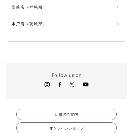
〒320-0801栃木県宇都宮市池上町４-２３
VIEW MORE
VIEW MORE
TEL：028-610-6720
高崎店（群馬県）
10:00～18:00
〒370-0849群馬県高崎市八島町４８-４
VIEW MORE
TEL：027-321-5600
水戸店（茨城県）
10:00～18:00
〒310-0026茨城県水戸市泉町１丁目１-４
VIEW MORE
TEL：029-300-1477
10:00～18:00
VIEW MORE
Follow us on
店舗のご案内
オンラインショップ