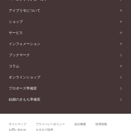
ピンクゴールド
ワンサイドメレ
ウェーブライン
シンプル
イエローゴールド
プレーン
価格帯から選ぶ
スタイルから選ぶ
プラチナ
ネックレス
コンビネーション
オリジンビリーフ
ペールブラウンゴールド
ダブルサイドメレ
アイプリモについて
V字ライン
フェミニン
ピンクゴールド
ワンメレ
50万円台～
シンプル
イエローゴールド
婚約指輪ガイド
ベビーリング
価格帯から選ぶ
フラワリー
コンビネーション
ラインメレ
モード
アイプリモについて
ペールブラウンゴールド
セベラルメレ
ショップ
40万円台～
フェミニン
ピンクゴールド
ファッションリング
50万円～
婚約指輪 人気ランキング
結婚指輪 人気ランキング
初空
エレガント
コンビネーション
ラインメレ
30万円台～
®
モード
パーソナルハンド診断
店舗一覧
ペールブラウンゴールド
ブレスレット
サービス
40万円～50万円
婚約ネックレス
エトワル
ゴージャス
20万円台～
エレガント
ピアス
30万円～40万円
デザインへのこだわり
プロポーズサポート
スワハ
北海道
インフォメーション
ダイヤモンドシェイプコレクション
10万円台～
ゴージャス
イヤリング
20万円～30万円
品質へのこだわり
プレミオン
サービス
ご来店予約について
札幌店
ブックマーク
®
パーフェクトプロポーズリング
アニバーサリーギフト
10万円～20万円
一生涯のメンテナンス
函館店
アフターサービス
ニュース一覧
コラム
ダイヤモンドプロポーズ
取扱店)エヴァンスブライダル 旭川本店
近くに店舗がある
ご購入方法・仕上げ日数
お客様の声
コラム
オンラインショップ
プロミスダイヤモンド&バースストーン
東北
SWEET STORIES
ダイヤモンド
プロポーズ準備室
婚約指輪
ブライダルアイテム
仙台店
ショップブログ
結婚のきもち準備室
結婚指輪
青森店
公式アンバサダー
リング
弘前パークホテル店
よくあるご質問
プロポーズ
秋田店
サイトマップ
プライバシーポリシー
会社概要
採用情報
結婚関連
盛岡大通店
お問い合わせ
カタログ請求