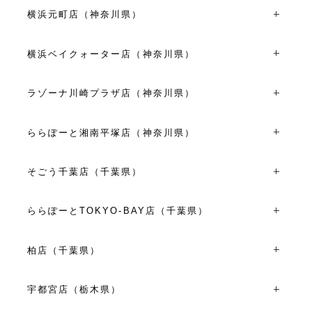
〒350-0043埼玉県川越市新富町２丁目２４-５
10:00～20:00
TEL：049-227-7261
横浜元町店（神奈川県）
VIEW MORE
10:00～18:00
〒231-0861神奈川県横浜市中区元町1丁目11-5
VIEW MORE
TEL：045-228-1808
横浜ベイクォーター店（神奈川県）
11:00～19:00
〒221-0056神奈川県横浜市神奈川区金港町1-10横浜ベイク
VIEW MORE
ォーター4F
ラゾーナ川崎プラザ店（神奈川県）
TEL：045-441-0731
〒212-8576神奈川県川崎市幸区堀川町72-1 ラゾーナ川崎
11:00～20:00
プラザ2F
ららぽーと湘南平塚店（神奈川県）
VIEW MORE
TEL：044-280-6816
〒254-8510神奈川県平塚市天沼１０-１ ららぽーと湘南平
10:00～21:00
塚２F
そごう千葉店（千葉県）
VIEW MORE
TEL：0463-25-0077
〒260-8557千葉県千葉市中央区新町1000 そごう千葉店3F
平日・日祝10:00～20:00
TEL：043-301-3824
土曜日10:00～21:00
ららぽーとTOKYO-BAY店（千葉県）
10:00～20:00
8/8(土)～8/15(土)10:00～21:00
〒273-8530千葉県船橋市浜町2丁目1-1 ららぽーとTOKYO-
※施設営業時間に準ずる
BAY 南館2F
柏店（千葉県）
VIEW MORE
VIEW MORE
TEL：047-404-8051
〒277-0842千葉県柏市末広町１５-２
平日10:00～20:00
TEL：04-7141-1331
土日祝10:00～21:00
宇都宮店（栃木県）
11:00～19:00
お盆期間（8月10日～8月16日）10:00～21:00