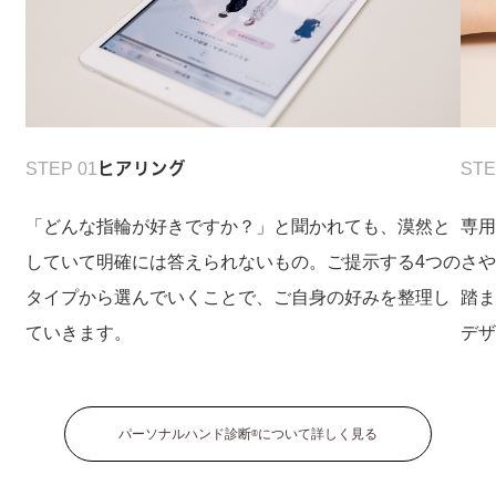
STEP 01
ヒアリング
STE
「どんな指輪が好きですか？」と聞かれても、漠然と
専
していて明確には答えられないもの。ご提示する4つの
さ
タイプから選んでいくことで、ご自身の好みを整理し
踏
ていきます。
デ
パーソナルハンド診断
について詳しく見る
®