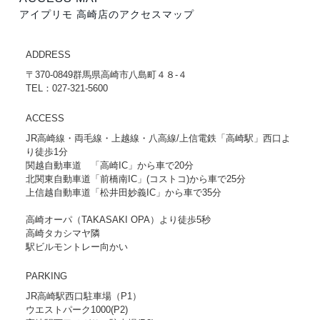
アイプリモ 高崎店のアクセスマップ
ADDRESS
〒370-0849群馬県高崎市八島町４８-４
TEL：027-321-5600
ACCESS
JR高崎線・両毛線・上越線・八高線/上信電鉄「高崎駅」西口よ
り徒歩1分
関越自動車道 「高崎IC」から車で20分
北関東自動車道「前橋南IC」(コストコ)から車で25分
上信越自動車道「松井田妙義IC」から車で35分
高崎オーパ（TAKASAKI OPA）より徒歩5秒
高崎タカシマヤ隣
駅ビルモントレー向かい
PARKING
JR高崎駅西口駐車場（P1）
ウエストパーク1000(P2)