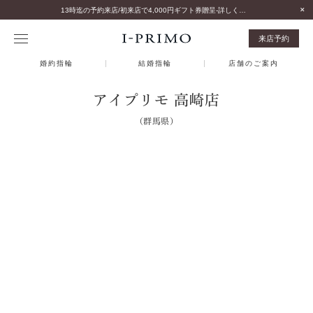
13時迄の予約来店/初来店で4,000円ギフト券贈呈-詳しくはこちら-
来店予約
婚約指輪
結婚指輪
店舗のご案内
アイプリモ 高崎店
（群馬県）