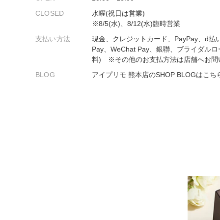
プロ
ペールブラウンゴールド
CLOSED
水曜(祝日は営業)
ン
※8/5(水)、8/12(水)臨時営業
ブラ
支払い方法
現金、クレジットカード、PayPay、d払
コンセプトシリーズ
Pay、WeChat Pay、銀聯、ブライダル
プロ
オリジンビリーフ
料) ※その他のお支払方法は店舗へお問
フラワリー
BLOG
アイプリモ 熊本店のSHOP BLOGはこち
初空
ショ
エトワル
店舗
スワハ
ご来
プレミオン