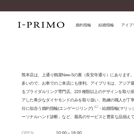
婚約指輪
結婚指輪
アイプ
婚約指輪一覧
アイ
結婚指輪一覧
パー
セットリング一覧
デザ
熊本店は、上通り鶴屋New-Sの裏（長安寺通り）にあります
エタニティリング一覧
品質
多いので、お車でのご来店にも便利。アイプリモは、アジア
アニバーサリージュエリー一覧
一生
るブライダルリング専門店。220 種類以上のデザインを取り
近く
アした希少なダイヤモンドのみを取り扱い、熟練の職人が丁
コレクション
分に似合う
婚約指輪(エンゲージリング)
・
結婚指輪(マリッ
®
パーフェクトプロポーズリング
サー
ーソナルハンド診断」など、最高のサービスと豊富な品揃え
ダイヤモンドプロポーズ
アフ
婚約ネックレス
ご購
OPEN
10:00～18:00
ダイヤモンドシェイプコレクション