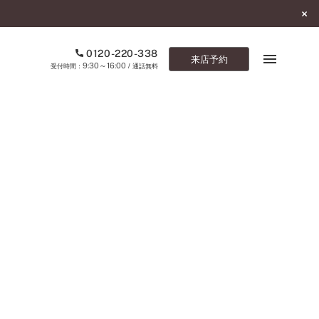
0120-220-338
来店予約
9:30～16:00
受付時間：
/ 通話無料
ブックマーク
ONLINE SHOP
ご来店予約
予約専用ダイヤル
0120-220-338
9:30～16:00
（受付時間：
・通話無料）
カタログ請求
お問い合わせ