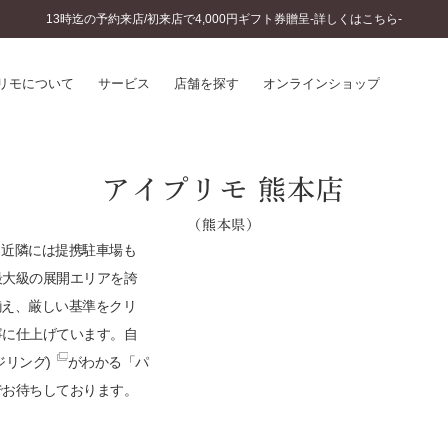
13時迄の予約来店/初来店で4,000円ギフト券贈呈-詳しくはこちら-
リモについて
サービス
店舗を探す
オンラインショップ
プリモについて
婚約指輪とは
アイプリモ 熊本店
結婚指輪とは
®
ソナルハンド診断
（熊本県）
セットリングとは
インへのこだわり
。近隣には提携駐車場も
エタニティリングとは
へのこだわり
最大級の展開エリアを誇
涯のメンテナンス
揃え、厳しい基準をクリ
ニュース一覧
に店舗がある
寧に仕上げています。自
お客様の声
ジリング)
がわかる「パ
SWEET STORIES
ビス
ショップブログ
でお待ちしております。
ターサービス
コラム
入方法・仕上げ日数
よくあるご質問