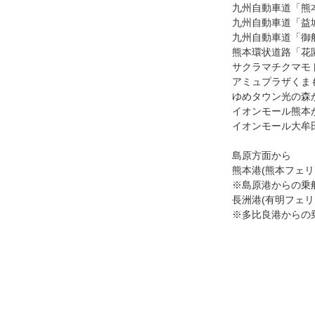
九州自動車道「熊本
九州自動車道「益城
九州自動車道「御船
熊本環状道路「花園
サクラマチクマモ
アミュプラザくま
ゆめタウン光の森
イオンモール熊本
イオンモール大牟
島原方面から
熊本港(熊本フェリ
※島原港からの乗
長洲港(有明フェリ
※多比良港からの