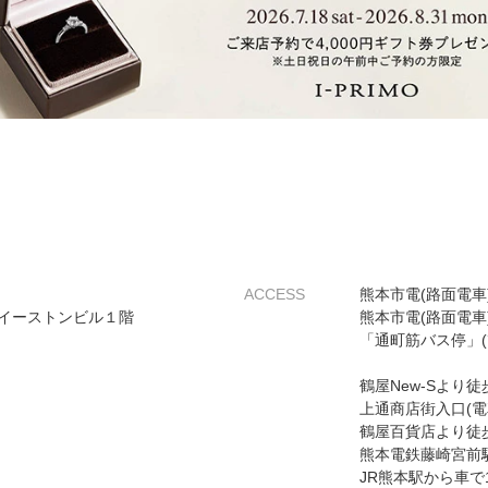
ACCESS
熊本市電(路面電車
イーストンビル１階
熊本市電(路面電車
「通町筋バス停」
鶴屋New-Sより徒
上通商店街入口(電
鶴屋百貨店より徒
熊本電鉄藤崎宮前
JR熊本駅から車で