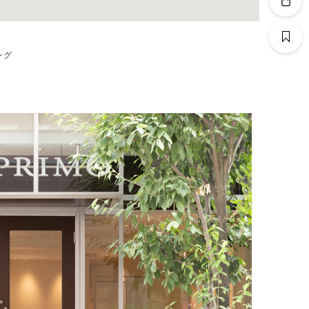
ング
るブライダルリング専門店。ゆっくりおくつろ
最高のサービスと豊富な
けます。