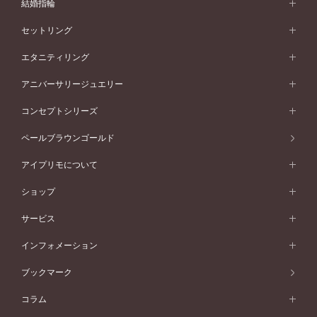
婚約指輪 (エンゲージリング)
結婚指輪
婚約指輪一覧
結婚指輪 (マリッジリング)
セットリング
素材から選ぶ
結婚指輪一覧
セットリング
エタニティリング
プラチナ
フォルムから選ぶ
素材から選ぶ
セットリング一覧
エタニティリング
アニバーサリージュエリー
イエローゴールド
ストレートライン
プラチナ
セッティングから選ぶ
フォルムから選ぶ
素材から選ぶ
エタニティリング一覧
アニバーサリージュエリー
コンセプトシリーズ
ピンクゴールド
ウェーブライン
イエローゴールド
ソリテール
ストレートライン
スタイルから選ぶ
プラチナ
セッティングから選ぶ
素材から選ぶ
アニバーサリージュエリー一覧
コンセプトシリーズ
ペールブラウンゴールド
ペールブラウンゴールド
V字ライン
ピンクゴールド
ワンサイドメレ
ウェーブライン
シンプル
イエローゴールド
プレーン
価格帯から選ぶ
スタイルから選ぶ
プラチナ
ネックレス
コンビネーション
オリジンビリーフ
ペールブラウンゴールド
ダブルサイドメレ
アイプリモについて
V字ライン
フェミニン
ピンクゴールド
ワンメレ
50万円台～
シンプル
イエローゴールド
婚約指輪ガイド
ベビーリング
価格帯から選ぶ
フラワリー
コンビネーション
ラインメレ
モード
アイプリモについて
ペールブラウンゴールド
セベラルメレ
ショップ
40万円台～
フェミニン
ピンクゴールド
ファッションリング
50万円～
婚約指輪 人気ランキング
結婚指輪 人気ランキング
初空
エレガント
コンビネーション
ラインメレ
30万円台～
®
モード
パーソナルハンド診断
店舗一覧
ペールブラウンゴールド
ブレスレット
サービス
40万円～50万円
婚約ネックレス
エトワル
ゴージャス
20万円台～
エレガント
ピアス
30万円～40万円
デザインへのこだわり
プロポーズサポート
スワハ
北海道
インフォメーション
ダイヤモンドシェイプコレクション
10万円台～
ゴージャス
イヤリング
20万円～30万円
品質へのこだわり
プレミオン
サービス
ご来店予約について
札幌店
ブックマーク
®
パーフェクトプロポーズリング
アニバーサリーギフト
10万円～20万円
一生涯のメンテナンス
函館店
アフターサービス
ニュース一覧
コラム
ダイヤモンドプロポーズ
取扱店)エヴァンスブライダル 旭川本店
近くに店舗がある
ご購入方法・仕上げ日数