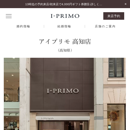
13時迄の予約来店/初来店で4,000円ギフト券贈呈-詳しくはこちら-
来店予約
婚約指輪
結婚指輪
店舗のご案内
アイプリモ 高知店
（高知県）