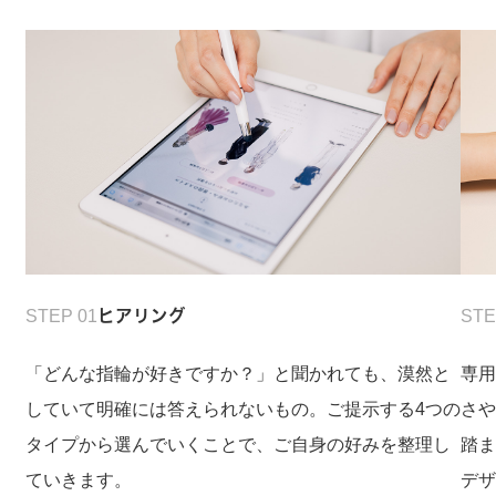
STEP 01
ヒアリング
STE
「どんな指輪が好きですか？」と聞かれても、漠然と
専
していて明確には答えられないもの。ご提示する4つの
さ
タイプから選んでいくことで、ご自身の好みを整理し
踏
ていきます。
デ