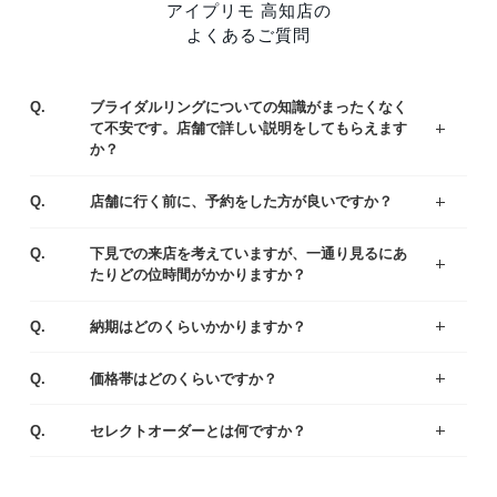
アイプリモ 高知店の
よくあるご質問
Q.
ブライダルリングについての知識がまったくなく
て不安です。店舗で詳しい説明をしてもらえます
か？
ジュエリーコーディネーターの資格を持つ専門スタッフがお客様一人ひとりの運命のリング選びをサポートいたします。わからないことや不安なことがあれば、お気軽にご質問ください。
まずはアイプリモの人気なデザインをご紹介している、リングランキングも参考くださいませ。
A.
Q.
店舗に行く前に、予約をした方が良いですか？
ご予約なしでもご覧いただけますが、事前にご予約をいただけるとお待たせすることなくスムーズにご案内させていただきます。
A.
Q.
下見での来店を考えていますが、一通り見るにあ
たりどの位時間がかかりますか？
お客様により様々ですが、ゆっくりご覧いただきますと、だいたい1時間半～2時間くらいお時間をいただく場合が多いです。お急ぎの場合は、予めお伝え頂ければご都合に合わせてご案内いたします。
A.
Q.
納期はどのくらいかかりますか？
出来上がりまでは4週間程度お時間を頂戴いたします。お急ぎの場合は店舗にてご相談ください。
A.
Q.
価格帯はどのくらいですか？
一般的な平均価格は婚約指輪が30～40万、結婚指輪は20～25万です。
様々なラインナップの中から、ご予算にあわせてご提案いたしますのでお気軽にご相談ください。
A.
Q.
セレクトオーダーとは何ですか？
デザイン・素材・ダイヤモンドをお好みやご予算に合わせて選んでいただくことができます。おふたりにとって特別な婚約指輪（エンゲージリング）・結婚指輪（マリッジリング）になるように熟練の職人がひとつひとつ丁寧に製作しています。
A.