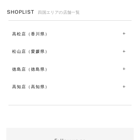
SHOPLIST
四国エリアの店舗一覧
高松店（香川県）
〒760-0029香川県高松市丸亀町２-４
TEL：087-811-2470
松山店（愛媛県）
11:00～19:00
〒790-0004愛媛県松山市大街道１丁目５-５
VIEW MORE
TEL：089-915-2965
徳島店（徳島県）
11:00～19:00
〒770-0865徳島県徳島市南末広町２-９０
VIEW MORE
TEL：088-602-7360
高知店（高知県）
11:00～19:00
〒780-0841高知県高知市帯屋町１丁目７-１７
VIEW MORE
TEL：088-826-9922
11:00～19:00
VIEW MORE