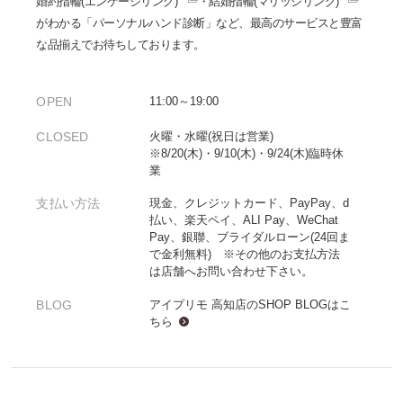
婚約指輪(エンゲージリング)
・
結婚指輪(マリッジリング)
がわかる「パーソナルハンド診断」など、最高のサービスと豊富
な品揃えでお待ちしております。
OPEN
11:00～19:00
CLOSED
火曜・水曜(祝日は営業)
※8/20(木)・9/10(木)・9/24(木)臨時休
業
支払い方法
現金、クレジットカード、PayPay、d
払い、楽天ペイ、ALI Pay、WeChat
Pay、銀聯、ブライダルローン(24回ま
で金利無料) ※その他のお支払方法
は店舗へお問い合わせ下さい。
BLOG
アイプリモ 高知店のSHOP BLOGは
こ
ちら