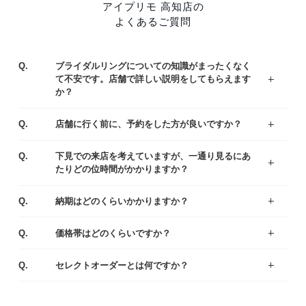
アイプリモ 高知店の
よくあるご質問
Q.
ブライダルリングについての知識がまったくなく
て不安です。店舗で詳しい説明をしてもらえます
か？
ジュエリーコーディネーターの資格を持つ専門スタッフがお客様一人ひとりの運命のリング選びをサポートいたします。わからないことや不安なことがあれば、お気軽にご質問ください。
まずはアイプリモの人気なデザインをご紹介している、リングランキングも参考くださいませ。
A.
Q.
店舗に行く前に、予約をした方が良いですか？
ご予約なしでもご覧いただけますが、事前にご予約をいただけるとお待たせすることなくスムーズにご案内させていただきます。
A.
Q.
下見での来店を考えていますが、一通り見るにあ
たりどの位時間がかかりますか？
お客様により様々ですが、ゆっくりご覧いただきますと、だいたい1時間半～2時間くらいお時間をいただく場合が多いです。お急ぎの場合は、予めお伝え頂ければご都合に合わせてご案内いたします。
A.
Q.
納期はどのくらいかかりますか？
出来上がりまでは4週間程度お時間を頂戴いたします。お急ぎの場合は店舗にてご相談ください。
A.
Q.
価格帯はどのくらいですか？
一般的な平均価格は婚約指輪が30～40万、結婚指輪は20～25万です。
様々なラインナップの中から、ご予算にあわせてご提案いたしますのでお気軽にご相談ください。
A.
Q.
セレクトオーダーとは何ですか？
デザイン・素材・ダイヤモンドをお好みやご予算に合わせて選んでいただくことができます。おふたりにとって特別な婚約指輪（エンゲージリング）・結婚指輪（マリッジリング）になるように熟練の職人がひとつひとつ丁寧に製作しています。
A.