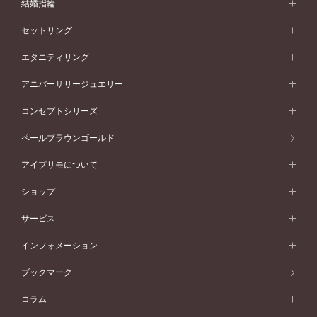
婚約指輪 (エンゲージリング)
結婚指輪
婚約指輪一覧
結婚指輪 (マリッジリング)
セットリング
素材から選ぶ
結婚指輪一覧
セットリング
エタニティリング
プラチナ
フォルムから選ぶ
素材から選ぶ
セットリング一覧
エタニティリング
アニバーサリージュエリー
イエローゴールド
ストレートライン
プラチナ
セッティングから選ぶ
フォルムから選ぶ
素材から選ぶ
エタニティリング一覧
アニバーサリージュエリー
コンセプトシリーズ
ピンクゴールド
ウェーブライン
イエローゴールド
ソリテール
ストレートライン
スタイルから選ぶ
プラチナ
セッティングから選ぶ
素材から選ぶ
アニバーサリージュエリー一覧
コンセプトシリーズ
ペールブラウンゴールド
ペールブラウンゴールド
V字ライン
ピンクゴールド
ワンサイドメレ
ウェーブライン
シンプル
イエローゴールド
プレーン
価格帯から選ぶ
スタイルから選ぶ
プラチナ
ネックレス
コンビネーション
オリジンビリーフ
ペールブラウンゴールド
ダブルサイドメレ
アイプリモについて
V字ライン
フェミニン
ピンクゴールド
ワンメレ
50万円台～
シンプル
イエローゴールド
婚約指輪ガイド
ベビーリング
価格帯から選ぶ
フラワリー
コンビネーション
ラインメレ
モード
アイプリモについて
ペールブラウンゴールド
セベラルメレ
ショップ
40万円台～
フェミニン
ピンクゴールド
ファッションリング
50万円～
婚約指輪 人気ランキング
結婚指輪 人気ランキング
初空
エレガント
コンビネーション
ラインメレ
30万円台～
®
モード
パーソナルハンド診断
店舗一覧
ペールブラウンゴールド
ブレスレット
サービス
40万円～50万円
婚約ネックレス
エトワル
ゴージャス
20万円台～
エレガント
ピアス
30万円～40万円
デザインへのこだわり
プロポーズサポート
スワハ
北海道
インフォメーション
ダイヤモンドシェイプコレクション
10万円台～
ゴージャス
イヤリング
20万円～30万円
品質へのこだわり
プレミオン
サービス
ご来店予約について
札幌店
ブックマーク
®
パーフェクトプロポーズリング
アニバーサリーギフト
10万円～20万円
一生涯のメンテナンス
函館店
アフターサービス
ニュース一覧
コラム
ダイヤモンドプロポーズ
取扱店)エヴァンスブライダル 旭川本店
近くに店舗がある
ご購入方法・仕上げ日数