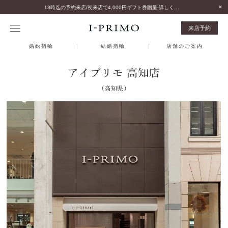
13時迄の予約来店/初来店で4,000円ギフト券贈呈-詳しくはこちら-
来店予約
婚約指輪
結婚指輪
店舗のご案内
アイプリモ 高知店
（高知県）