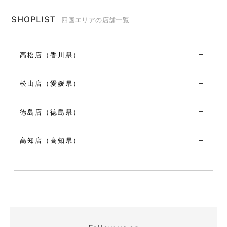
SHOPLIST
四国エリアの店舗一覧
高松店（香川県）
〒760-0029香川県高松市丸亀町２-４
TEL：087-811-2470
松山店（愛媛県）
11:00～19:00
〒790-0004愛媛県松山市大街道１丁目５-５
VIEW MORE
TEL：089-915-2965
徳島店（徳島県）
11:00～19:00
〒770-0865徳島県徳島市南末広町２-９０
VIEW MORE
TEL：088-602-7360
高知店（高知県）
11:00～19:00
〒780-0841高知県高知市帯屋町１丁目７-１７
VIEW MORE
TEL：088-826-9922
11:00～19:00
VIEW MORE