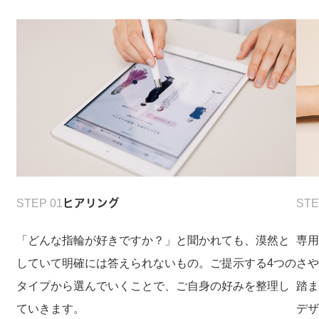
STEP 01
ヒアリング
STE
「どんな指輪が好きですか？」と聞かれても、漠然と
専
していて明確には答えられないもの。ご提示する4つの
さ
タイプから選んでいくことで、ご自身の好みを整理し
踏
ていきます。
デ