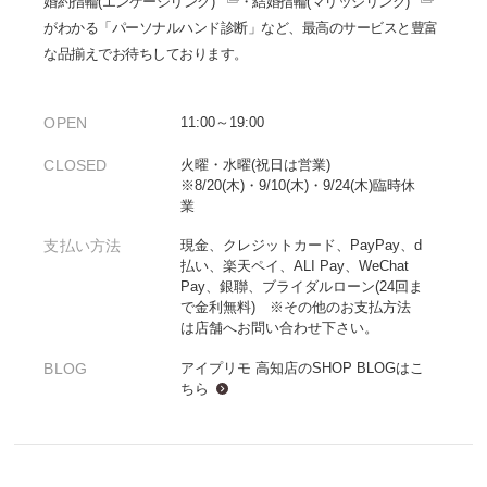
婚約指輪(エンゲージリング)
・
結婚指輪(マリッジリング)
がわかる「パーソナルハンド診断」など、最高のサービスと豊富
な品揃えでお待ちしております。
OPEN
11:00～19:00
CLOSED
火曜・水曜(祝日は営業)
※8/20(木)・9/10(木)・9/24(木)臨時休
業
支払い方法
現金、クレジットカード、PayPay、d
払い、楽天ペイ、ALI Pay、WeChat
Pay、銀聯、ブライダルローン(24回ま
で金利無料) ※その他のお支払方法
は店舗へお問い合わせ下さい。
BLOG
アイプリモ 高知店のSHOP BLOGは
こ
ちら