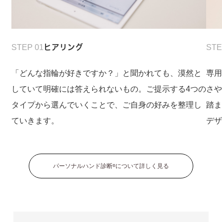
STEP 01
ヒアリング
STE
「どんな指輪が好きですか？」と聞かれても、漠然と
専
していて明確には答えられないもの。ご提示する4つの
さ
タイプから選んでいくことで、ご自身の好みを整理し
踏
ていきます。
デ
パーソナルハンド診断
について詳しく見る
®