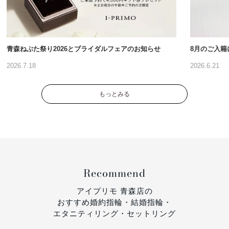
青森ねぶた祭り2026とブライダルフェアのお知らせ
8月のご入籍
2026.7.18
2026.6.21
もっとみる
Recommend
アイプリモ 青森店の
おすすめ婚約指輪・結婚指輪・
エタニティリング・セットリング