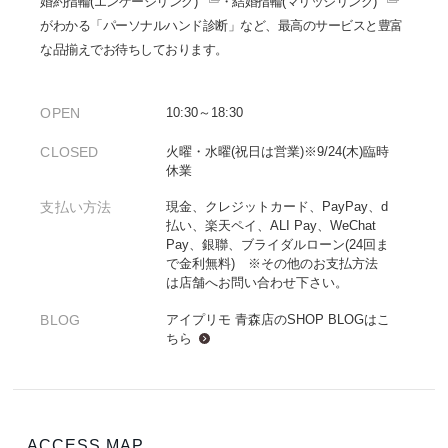
婚約指輪(エンゲージリング)
・
結婚指輪(マリッジリング)
がわかる「パーソナルハンド診断」など、最高のサービスと豊富
な品揃えでお待ちしております。
OPEN
10:30～18:30
CLOSED
火曜・水曜(祝日は営業)※9/24(木)臨時
休業
支払い方法
現金、クレジットカード、PayPay、d
払い、楽天ペイ、ALI Pay、WeChat
Pay、銀聯、ブライダルローン(24回ま
で金利無料) ※その他のお支払方法
は店舗へお問い合わせ下さい。
BLOG
アイプリモ 青森店のSHOP BLOGは
こ
ちら
ACCESS MAP