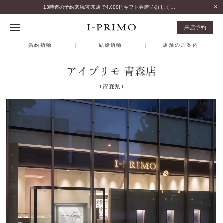
13時迄の予約来店/初来店で4,000円ギフト券贈呈-詳しくはこちら-
来店予約
婚約指輪
結婚指輪
店舗のご案内
アイプリモ 青森店
（青森県）