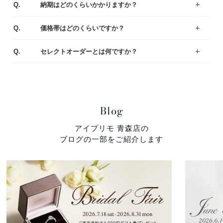
Q.
納期はどのくらいかかりますか？
出来上がりまでは4週間程度お時間を頂戴いたします。お急ぎの場合は店舗にてご相談ください。
A.
Q.
価格帯はどのくらいですか？
一般的な平均価格は婚約指輪が30～40万、結婚指輪は20～25万です。
様々なラインナップの中から、ご予算にあわせてご提案いたしますのでお気軽にご相談ください。
A.
Q.
セレクトオーダーとは何ですか？
デザイン・素材・ダイヤモンドをお好みやご予算に合わせて選んでいただくことができます。おふたりにとって特別な婚約指輪（エンゲージリング）・結婚指輪（マリッジリング）になるように熟練の職人がひとつひとつ丁寧に製作しています。
A.
Blog
アイプリモ 青森店の
ブログの一部をご紹介します