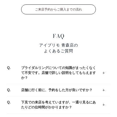
ご来店予約からご購入までの流れ
FAQ
アイプリモ 青森店の
よくあるご質問
Q.
ブライダルリングについての知識がまったくなく
て不安です。店舗で詳しい説明をしてもらえます
か？
ジュエリーコーディネーターの資格を持つ専門スタッフがお客様一人ひとりの運命のリング選びをサポートいたします。わからないことや不安なことがあれば、お気軽にご質問ください。
まずはアイプリモの人気なデザインをご紹介している、リングランキングも参考くださいませ。
A.
Q.
店舗に行く前に、予約をした方が良いですか？
ご予約なしでもご覧いただけますが、事前にご予約をいただけるとお待たせすることなくスムーズにご案内させていただきます。
A.
Q.
下見での来店を考えていますが、一通り見るにあ
たりどの位時間がかかりますか？
お客様により様々ですが、ゆっくりご覧いただきますと、だいたい1時間半～2時間くらいお時間をいただく場合が多いです。お急ぎの場合は、予めお伝え頂ければご都合に合わせてご案内いたします。
A.