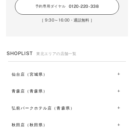
0120-220-338
予約専用ダイヤル
9:30～16:00
［
・通話無料 ］
SHOPLIST
東北エリアの店舗一覧
仙台店（宮城県）
〒980-0811宮城県仙台市青葉区一番町３丁目１１-１４
TEL：022-726-4869
青森店（青森県）
11:00～19:00
〒030-0861青森県青森市長島１丁目６-６ CROSS
VIEW MORE
TOWER A-BAY１F
弘前パークホテル店（青森県）
TEL：017-732-1861
〒036-8182青森県弘前市土手町１２６ 弘前パークホテル
10:30～18:30
内３F
秋田店（秋田県）
VIEW MORE
TEL：0172-31-0322