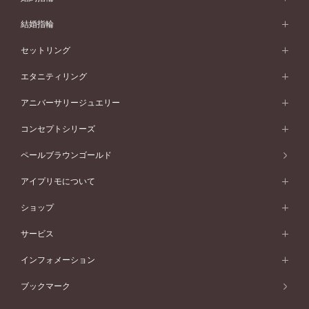
婚約指輪 (エンゲージリング)
結婚指輪
婚約指輪一覧
結婚指輪 (マリッジリング)
セットリング
素材から選ぶ
結婚指輪一覧
セットリング
エタニティリング
プラチナ
フォルムから選ぶ
素材から選ぶ
セットリング一覧
エタニティリング
アニバーサリージュエリー
イエローゴールド
ストレートライン
プラチナ
セッティングから選ぶ
フォルムから選ぶ
素材から選ぶ
エタニティリング一覧
アニバーサリージュエリー
コンセプトシリーズ
ピンクゴールド
ウェーブライン
イエローゴールド
ソリテール
ストレートライン
スタイルから選ぶ
プラチナ
セッティングから選ぶ
素材から選ぶ
アニバーサリージュエリー一覧
コンセプトシリーズ
ペールブラウンゴールド
ペールブラウンゴールド
V字ライン
ピンクゴールド
ワンサイドメレ
ウェーブライン
シンプル
イエローゴールド
プレーン
価格帯から選ぶ
スタイルから選ぶ
プラチナ
ネックレス
コンビネーション
オリジンビリーフ
ペールブラウンゴールド
ダブルサイドメレ
アイプリモについて
V字ライン
フェミニン
ピンクゴールド
ワンメレ
50万円台～
シンプル
イエローゴールド
婚約指輪ガイド
ベビーリング
価格帯から選ぶ
フラワリー
コンビネーション
ラインメレ
モード
アイプリモについて
ペールブラウンゴールド
セベラルメレ
ショップ
40万円台～
フェミニン
ピンクゴールド
ファッションリング
50万円～
婚約指輪 人気ランキング
結婚指輪 人気ランキング
初空
エレガント
コンビネーション
ラインメレ
30万円台～
®
モード
パーソナルハンド診断
店舗一覧
ペールブラウンゴールド
ブレスレット
サービス
40万円～50万円
婚約ネックレス
エトワル
ゴージャス
20万円台～
エレガント
ピアス
30万円～40万円
デザインへのこだわり
プロポーズサポート
スワハ
北海道
インフォメーション
ダイヤモンドシェイプコレクション
10万円台～
ゴージャス
イヤリング
20万円～30万円
品質へのこだわり
プレミオン
サービス
ご来店予約について
札幌店
ブックマーク
®
パーフェクトプロポーズリング
アニバーサリーギフト
10万円～20万円
一生涯のメンテナンス
函館店
アフターサービス
ニュース一覧