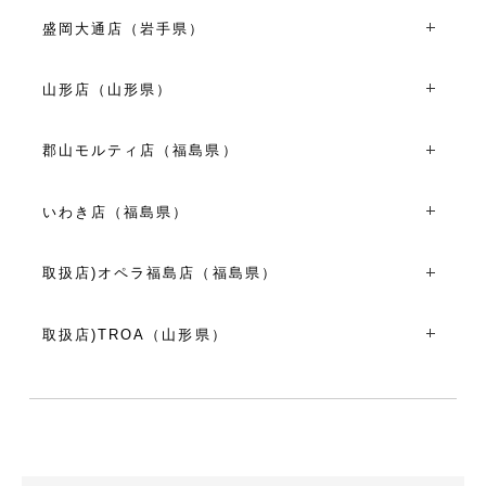
〒010-0001秋田県秋田市中通２丁目４-１５
10:00～18:00
TEL：018-884-3080
盛岡大通店（岩手県）
VIEW MORE
10:00～18:00
〒020-0022岩手県盛岡市大通3-2-5
VIEW MORE
TEL：019-606-0541
山形店（山形県）
10:00～18:00
〒990-0043山形県山形市本町１丁目７-３１
VIEW MORE
TEL：023-615-2122
郡山モルティ店（福島県）
10:00～18:00
〒963-8002福島県郡山市駅前２丁目１１-１ モルティ２F
VIEW MORE
TEL：024-991-4816
いわき店（福島県）
10:00～19:00
〒970-8026福島県いわき市平作町２丁目１-１４
VIEW MORE
TEL：0246-35-0072
取扱店)オペラ福島店（福島県）
10:00～18:00
〒960-8165福島県福島市吉倉字谷地82番地
VIEW MORE
TEL：024-539-5900
取扱店)TROA（山形県）
10:00～18:00
〒998-0013山形県酒田市東泉町6丁目2-11
VIEW MORE
TEL：0234-43-8738
11:00～19:00
VIEW MORE