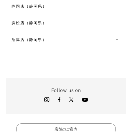
〒510-8585三重県四日市市諏訪栄町7-34 近鉄百貨店四日
市店１階
静岡店（静岡県）
VIEW MORE
TEL：059-350-8466
〒420-0031静岡県静岡市葵区呉服町２丁目５-８
10:00～18:30
TEL：054-653-3500
浜松店（静岡県）
VIEW MORE
11:00～19:00
〒430-0933静岡県浜松市中央区鍛冶町15 ザザシティ浜松
VIEW MORE
西館１F
沼津店（静岡県）
TEL：053-450-7578
〒410-0056静岡県沼津市高島町２８-１２
10:30～18:30
TEL：055-929-1371
VIEW MORE
11:00～19:00
VIEW MORE
Follow us on
店舗のご案内