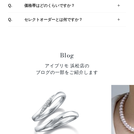
A.
Q.
価格帯はどのくらいですか？
一般的な平均価格は婚約指輪が30～40万、結婚指輪は20～25万です。
様々なラインナップの中から、ご予算にあわせてご提案いたしますのでお気軽にご相談ください。
A.
Q.
セレクトオーダーとは何ですか？
デザイン・素材・ダイヤモンドをお好みやご予算に合わせて選んでいただくことができます。おふたりにとって特別な婚約指輪（エンゲージリング）・結婚指輪（マリッジリング）になるように熟練の職人がひとつひとつ丁寧に製作しています。
A.
Blog
アイプリモ 浜松店の
ブログの一部をご紹介します