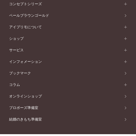
フォルムから選ぶ
素材から選ぶ
エタニティリング一覧
アニバーサリージュエリー
コンセプトシリーズ
ピンクゴールド
ウェーブライン
イエローゴールド
ソリテール
ストレートライン
スタイルから選ぶ
プラチナ
セッティングから選ぶ
素材から選ぶ
アニバーサリージュエリー一覧
コンセプトシリーズ
ペールブラウンゴールド
ペールブラウンゴールド
V字ライン
ピンクゴールド
ワンサイドメレ
ウェーブライン
シンプル
イエローゴールド
プレーン
価格帯から選ぶ
スタイルから選ぶ
プラチナ
ネックレス
コンビネーション
オリジンビリーフ
ペールブラウンゴールド
ダブルサイドメレ
アイプリモについて
V字ライン
フェミニン
ピンクゴールド
ワンメレ
50万円台～
シンプル
イエローゴールド
婚約指輪ガイド
ベビーリング
価格帯から選ぶ
フラワリー
コンビネーション
ラインメレ
モード
アイプリモについて
ペールブラウンゴールド
セベラルメレ
ショップ
40万円台～
フェミニン
ピンクゴールド
ファッションリング
50万円～
婚約指輪 人気ランキング
結婚指輪 人気ランキング
初空
エレガント
コンビネーション
ラインメレ
30万円台～
®
モード
パーソナルハンド診断
店舗一覧
ペールブラウンゴールド
ブレスレット
サービス
40万円～50万円
婚約ネックレス
エトワル
ゴージャス
20万円台～
エレガント
ピアス
30万円～40万円
デザインへのこだわり
プロポーズサポート
スワハ
北海道
インフォメーション
ダイヤモンドシェイプコレクション
10万円台～
ゴージャス
イヤリング
20万円～30万円
品質へのこだわり
プレミオン
サービス
ご来店予約について
札幌店
ブックマーク
®
パーフェクトプロポーズリング
アニバーサリーギフト
10万円～20万円
一生涯のメンテナンス
函館店
アフターサービス
ニュース一覧
コラム
ダイヤモンドプロポーズ
取扱店)エヴァンスブライダル 旭川本店
近くに店舗がある
ご購入方法・仕上げ日数
お客様の声
コラム
オンラインショップ
プロミスダイヤモンド&バースストーン
東北
SWEET STORIES
ダイヤモンド
プロポーズ準備室
婚約指輪
ブライダルアイテム
仙台店
ショップブログ
結婚のきもち準備室
結婚指輪
青森店
公式アンバサダー
リング
弘前パークホテル店
よくあるご質問