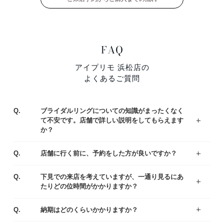
FAQ
アイプリモ 浜松店の
よくあるご質問
Q.
ブライダルリングについての知識がまったくなく
て不安です。店舗で詳しい説明をしてもらえます
か？
ジュエリーコーディネーターの資格を持つ専門スタッフがお客様一人ひとりの運命のリング選びをサポートいたします。わからないことや不安なことがあれば、お気軽にご質問ください。
まずはアイプリモの人気なデザインをご紹介している、リングランキングも参考くださいませ。
A.
Q.
店舗に行く前に、予約をした方が良いですか？
ご予約なしでもご覧いただけますが、事前にご予約をいただけるとお待たせすることなくスムーズにご案内させていただきます。
A.
Q.
下見での来店を考えていますが、一通り見るにあ
たりどの位時間がかかりますか？
お客様により様々ですが、ゆっくりご覧いただきますと、だいたい1時間半～2時間くらいお時間をいただく場合が多いです。お急ぎの場合は、予めお伝え頂ければご都合に合わせてご案内いたします。
A.
Q.
納期はどのくらいかかりますか？
出来上がりまでは4週間程度お時間を頂戴いたします。お急ぎの場合は店舗にてご相談ください。