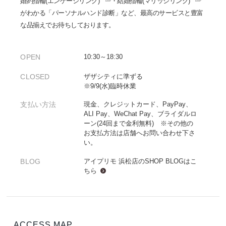
婚約指輪(エンゲージリング)
・
結婚指輪(マリッジリング)
がわかる「パーソナルハンド診断」など、最高のサービスと豊富
な品揃えでお待ちしております。
OPEN
10:30～18:30
CLOSED
ザザシティに準ずる
※9/9(水)臨時休業
支払い方法
現金、クレジットカード、PayPay、
ALI Pay、WeChat Pay、ブライダルロ
ーン(24回まで金利無料) ※その他の
お支払方法は店舗へお問い合わせ下さ
い。
BLOG
アイプリモ 浜松店のSHOP BLOGは
こ
ちら
ACCESS MAP