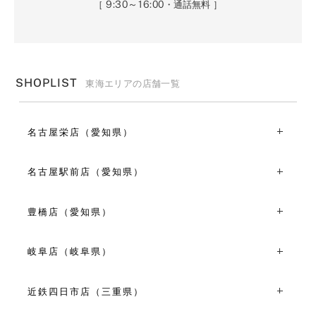
9:30～16:00
［
・通話無料 ］
SHOPLIST
東海エリアの店舗一覧
名古屋栄店（愛知県）
〒460-0008愛知県名古屋市中区栄3-7-2
TEL：052-264-1175
名古屋駅前店（愛知県）
平日 11:00～19:00
〒451-0046愛知県名古屋市西区牛島町６丁目２４
土日祝 10:00～19:00
アクロスキューブ名古屋５F
豊橋店（愛知県）
VIEW MORE
TEL：052-589-1735
〒440-0881愛知県豊橋市広小路２丁目１
平日 11:00～19:00
TEL：0532-57-6822
土日祝 10:00～19:00
岐阜店（岐阜県）
平日 10:00～18:00
VIEW MORE
〒500-8833岐阜県岐阜市神田町7-14 しんばしビル1F
土日祝 10:30～18:30
TEL：058-269-1617
近鉄四日市店（三重県）
11:00～19:00
VIEW MORE