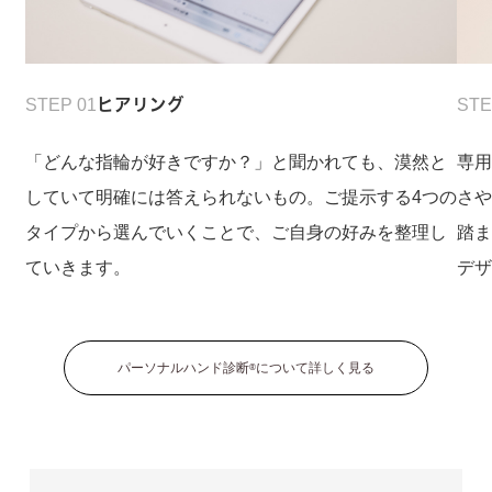
STEP 01
ヒアリング
STE
「どんな指輪が好きですか？」と聞かれても、漠然と
専
していて明確には答えられないもの。ご提示する4つの
さ
タイプから選んでいくことで、ご自身の好みを整理し
踏
ていきます。
デ
パーソナルハンド診断
について詳しく見る
®