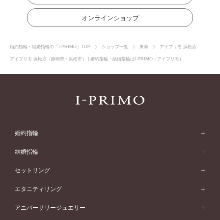
オンラインショップ
婚約指輪・結婚指輪の「I-PRIMO」TOP
ショップ一覧
東海
アイプリモ 浜松店
アイプリモ 浜松店（静岡県・浜松市） | 婚約指輪・結婚指輪はI-PRIMO（アイプリモ）
婚約指輪
婚約指輪 (エンゲージリング)
結婚指輪
婚約指輪一覧
結婚指輪 (マリッジリング)
セットリング
素材から選ぶ
結婚指輪一覧
セットリング
エタニティリング
プラチナ
フォルムから選ぶ
素材から選ぶ
セットリング一覧
エタニティリング
アニバーサリージュエリー
イエローゴールド
ストレートライン
プラチナ
セッティングから選ぶ