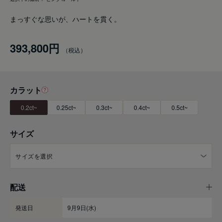
まっすぐな思いが、ハートを貫く。
393,800円
カラット
0.2ct~
0.25ct~
0.3ct~
0.4ct~
0.5ct~
サイズ
配送
発送日
9月9日(水)