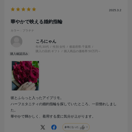
2025.3.2
華やかで映える婚約指輪
カラー：プラチナ
ころにゃん
年代:
30代
性別:
女性
都道府県:
千葉県
購入の目的:
ギフト
購入商品の価格帯:
50万円～
彼とふらっと入ったアイプリモ。
ハーフエタニティの婚約指輪を探していたところ、一目惚れしまし
た。
華やかで輝かしく、着用する度に気分が上がります。
参考になった
0