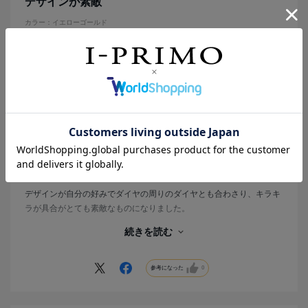
デザインが素敵
カラー：イエローゴールド
はな
年代:
30代
性別:
女性
都道府県:
大阪府
購入の目的:
ギフト
購入商品の価格帯:
40万円～50万円
デザインが自分の好みでダイヤの周りのダイヤとも合わさり、キラキ
ラが具合がとても素敵なものになりました。
Ｆランクのダイヤが使われてると言う事で、小さくてもとても存在感
続きを読む
があり、イエベな私には指輪をゴールドにした事で指馴染みもとても
良くかなり満足のいく品になりました。
キラキラが好きな人にはおすすめです。
参考になった
0