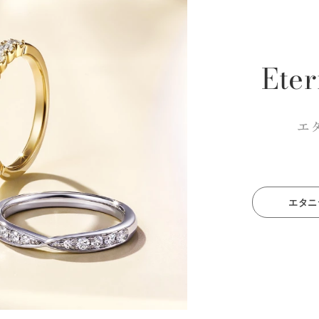
Eter
エ
エタニ