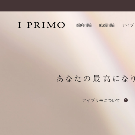
婚約指輪
結婚指輪
アイプ
婚約指輪一覧
アイ
結婚指輪一覧
パー
セットリング一覧
デザ
エタニティリング一覧
品質
アニバーサリージュエリー一覧
一生
近く
アイプリモについて
コレクション
®
パーフェクトプロポーズリング
サー
ダイヤモンドプロポーズ
アフ
婚約ネックレス
ご購
ダイヤモンドシェイプコレクション