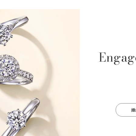
Engag
婚