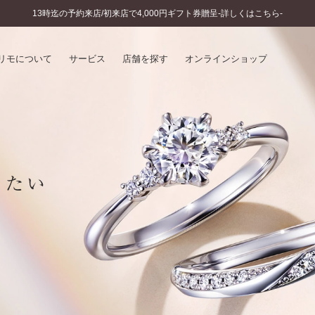
13時迄の予約来店/初来店で4,000円ギフト券贈呈-詳しくはこちら-
リモについて
サービス
店舗を探す
オンラインショップ
プリモについて
婚約指輪とは
結婚指輪とは
®
ソナルハンド診断
セットリングとは
インへのこだわり
エタニティリングとは
へのこだわり
涯のメンテナンス
ニュース一覧
に店舗がある
お客様の声
SWEET STORIES
ビス
ショップブログ
ターサービス
コラム
入方法・仕上げ日数
よくあるご質問