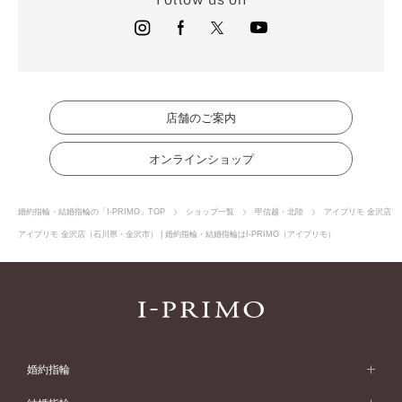
店舗のご案内
オンラインショップ
婚約指輪・結婚指輪の「I-PRIMO」TOP
ショップ一覧
甲信越・北陸
アイプリモ 金沢店
アイプリモ 金沢店（石川県・金沢市） | 婚約指輪・結婚指輪はI-PRIMO（アイプリモ）
婚約指輪
婚約指輪 (エンゲージリング)