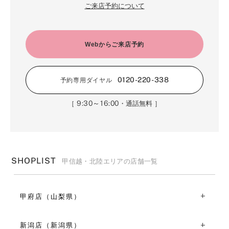
ご来店予約について
Webからご来店予約
0120-220-338
予約専用ダイヤル
9:30～16:00
［
・通話無料 ］
SHOPLIST
甲信越・北陸エリアの店舗一覧
甲府店（山梨県）
〒409-3867山梨県中巨摩郡昭和町清水新居1603
TEL：055-244-5601
新潟店（新潟県）