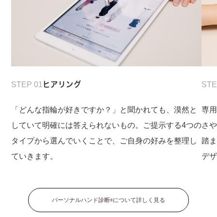
STEP 01
ヒアリング
STE
「どんな指輪が好きですか？」と聞かれても、漠然と
専
していて明確には答えられないもの。ご提示する4つの
さ
タイプから選んでいくことで、ご自身の好みを整理し
踏
ていきます。
デ
パーソナルハンド診断
について詳しく見る
®