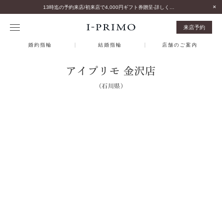
13時迄の予約来店/初来店で4,000円ギフト券贈呈-詳しくはこちら-
来店予約
婚約指輪
結婚指輪
店舗のご案内
アイプリモ 金沢店
（石川県）