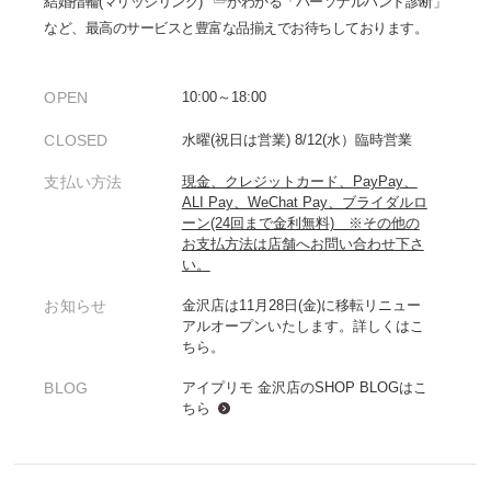
結婚指輪(マリッジリング)
がわかる「パーソナルハンド診断」
など、最高のサービスと豊富な品揃えでお待ちしております。
OPEN
10:00～18:00
CLOSED
水曜(祝日は営業) 8/12(水）臨時営業
支払い方法
現金、クレジットカード、PayPay、
ALI Pay、WeChat Pay、ブライダルロ
ーン(24回まで金利無料) ※その他の
お支払方法は店舗へお問い合わせ下さ
い。
お知らせ
金沢店は11月28日(金)に移転リニュー
アルオープンいたします。詳しくはこ
ちら。
BLOG
アイプリモ 金沢店のSHOP BLOGは
こ
ちら