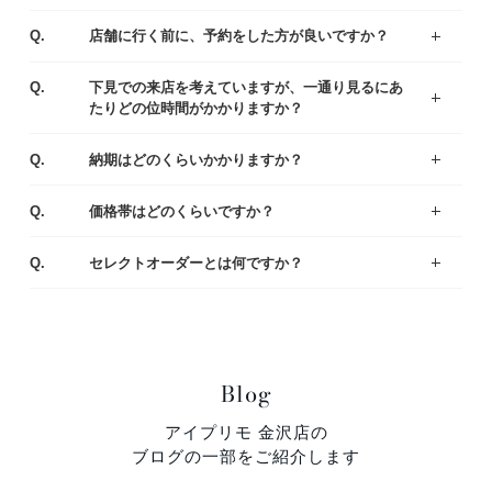
ジュエリーコーディネーターの資格を持つ専門スタッフがお客様一人ひとりの運命のリング選びをサポートいたします。わからないことや不安なことがあれば、お気軽にご質問ください。
まずはアイプリモの人気なデザインをご紹介している、リングランキングも参考くださいませ。
A.
Q.
店舗に行く前に、予約をした方が良いですか？
ご予約なしでもご覧いただけますが、事前にご予約をいただけるとお待たせすることなくスムーズにご案内させていただきます。
A.
Q.
下見での来店を考えていますが、一通り見るにあ
たりどの位時間がかかりますか？
お客様により様々ですが、ゆっくりご覧いただきますと、だいたい1時間半～2時間くらいお時間をいただく場合が多いです。お急ぎの場合は、予めお伝え頂ければご都合に合わせてご案内いたします。
A.
Q.
納期はどのくらいかかりますか？
出来上がりまでは4週間程度お時間を頂戴いたします。お急ぎの場合は店舗にてご相談ください。
A.
Q.
価格帯はどのくらいですか？
一般的な平均価格は婚約指輪が30～40万、結婚指輪は20～25万です。
様々なラインナップの中から、ご予算にあわせてご提案いたしますのでお気軽にご相談ください。
A.
Q.
セレクトオーダーとは何ですか？
デザイン・素材・ダイヤモンドをお好みやご予算に合わせて選んでいただくことができます。おふたりにとって特別な婚約指輪（エンゲージリング）・結婚指輪（マリッジリング）になるように熟練の職人がひとつひとつ丁寧に製作しています。
A.
Blog
アイプリモ 金沢店の
ブログの一部をご紹介します