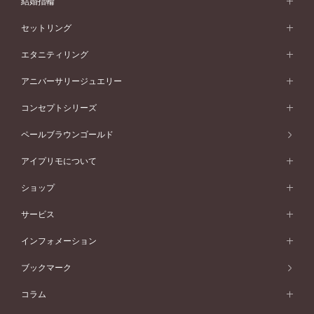
結婚指輪
婚約指輪一覧
結婚指輪 (マリッジリング)
セットリング
素材から選ぶ
結婚指輪一覧
セットリング
エタニティリング
プラチナ
フォルムから選ぶ
素材から選ぶ
セットリング一覧
エタニティリング
アニバーサリージュエリー
イエローゴールド
ストレートライン
プラチナ
セッティングから選ぶ
フォルムから選ぶ
素材から選ぶ
エタニティリング一覧
アニバーサリージュエリー
コンセプトシリーズ
ピンクゴールド
ウェーブライン
イエローゴールド
ソリテール
ストレートライン
スタイルから選ぶ
プラチナ
セッティングから選ぶ
素材から選ぶ
アニバーサリージュエリー一覧
コンセプトシリーズ
ペールブラウンゴールド
ペールブラウンゴールド
V字ライン
ピンクゴールド
ワンサイドメレ
ウェーブライン
シンプル
イエローゴールド
プレーン
価格帯から選ぶ
スタイルから選ぶ
プラチナ
ネックレス
コンビネーション
オリジンビリーフ
ペールブラウンゴールド
ダブルサイドメレ
アイプリモについて
V字ライン
フェミニン
ピンクゴールド
ワンメレ
50万円台～
シンプル
イエローゴールド
婚約指輪ガイド
ベビーリング
価格帯から選ぶ
フラワリー
コンビネーション
ラインメレ
モード
アイプリモについて
ペールブラウンゴールド
セベラルメレ
ショップ
40万円台～
フェミニン
ピンクゴールド
ファッションリング
50万円～
婚約指輪 人気ランキング
結婚指輪 人気ランキング
初空
エレガント
コンビネーション
ラインメレ
30万円台～
®
モード
パーソナルハンド診断
店舗一覧
ペールブラウンゴールド
ブレスレット
サービス
40万円～50万円
婚約ネックレス
エトワル
ゴージャス
20万円台～
エレガント
ピアス
30万円～40万円
デザインへのこだわり
プロポーズサポート
スワハ
北海道
インフォメーション
ダイヤモンドシェイプコレクション
10万円台～
ゴージャス
イヤリング
20万円～30万円
品質へのこだわり
プレミオン
サービス
ご来店予約について
札幌店
ブックマーク
®
パーフェクトプロポーズリング
アニバーサリーギフト
10万円～20万円
一生涯のメンテナンス
函館店
アフターサービス
ニュース一覧
コラム
ダイヤモンドプロポーズ
取扱店)エヴァンスブライダル 旭川本店
近くに店舗がある
ご購入方法・仕上げ日数
お客様の声