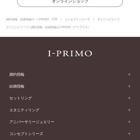
オンラインショップ
婚約指輪・結婚指輪の「I-PRIMO」TOP
コンセプトシリーズ
オリジンビリーフ
オリジンビリーフ | 婚約指輪・結婚指輪はI-PRIMO（アイプリモ）
婚約指輪
婚約指輪 (エンゲージリング)
結婚指輪
婚約指輪一覧
結婚指輪 (マリッジリング)
セットリング
素材から選ぶ
結婚指輪一覧
セットリング
エタニティリング
プラチナ
フォルムから選ぶ
素材から選ぶ
セットリング一覧
エタニティリング
アニバーサリージュエリー
イエローゴールド
ストレートライン
プラチナ
セッティングから選ぶ
フォルムから選ぶ
素材から選ぶ
エタニティリング一覧
アニバーサリージュエリー
コンセプトシリーズ
ピンクゴールド
ウェーブライン
イエローゴールド
ソリテール
ストレートライン
スタイルから選ぶ
プラチナ