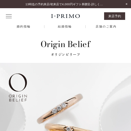
13時迄の予約来店/初来店で4,000円ギフト券贈呈-詳しくはこちら-
来店予約
婚約指輪
結婚指輪
店舗のご案内
Origin Belief
オリジンビリーフ