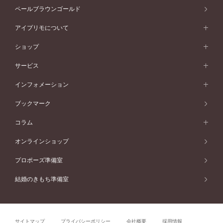
セッティングから選ぶ
素材から選ぶ
アニバーサリージュエリー一覧
コンセプトシリーズ
ペールブラウンゴールド
ペールブラウンゴールド
V字ライン
ピンクゴールド
ワンサイドメレ
ウェーブライン
シンプル
イエローゴールド
プレーン
価格帯から選ぶ
スタイルから選ぶ
プラチナ
ネックレス
コンビネーション
オリジンビリーフ
ペールブラウンゴールド
ダブルサイドメレ
アイプリモについて
V字ライン
フェミニン
ピンクゴールド
ワンメレ
50万円台～
シンプル
イエローゴールド
婚約指輪ガイド
ベビーリング
価格帯から選ぶ
フラワリー
コンビネーション
ラインメレ
モード
アイプリモについて
ペールブラウンゴールド
セベラルメレ
ショップ
40万円台～
フェミニン
ピンクゴールド
ファッションリング
50万円～
婚約指輪 人気ランキング
結婚指輪 人気ランキング
初空
エレガント
コンビネーション
ラインメレ
30万円台～
®
モード
パーソナルハンド診断
店舗一覧
ペールブラウンゴールド
ブレスレット
サービス
40万円～50万円
婚約ネックレス
エトワル
ゴージャス
20万円台～
エレガント
ピアス
30万円～40万円
デザインへのこだわり
プロポーズサポート
スワハ
北海道
インフォメーション
ダイヤモンドシェイプコレクション
10万円台～
ゴージャス
イヤリング
20万円～30万円
品質へのこだわり
プレミオン
サービス
ご来店予約について
札幌店
ブックマーク
®
パーフェクトプロポーズリング
アニバーサリーギフト
10万円～20万円
一生涯のメンテナンス
函館店
アフターサービス
ニュース一覧
コラム
ダイヤモンドプロポーズ
取扱店)エヴァンスブライダル 旭川本店
近くに店舗がある
ご購入方法・仕上げ日数
お客様の声
コラム
オンラインショップ
プロミスダイヤモンド&バースストーン
東北
SWEET STORIES
ダイヤモンド
プロポーズ準備室
婚約指輪
ブライダルアイテム
仙台店
ショップブログ
結婚のきもち準備室
結婚指輪
青森店
公式アンバサダー
リング
弘前パークホテル店
よくあるご質問
プロポーズ
秋田店
サイトマップ
プライバシーポリシー
会社概要
採用情報