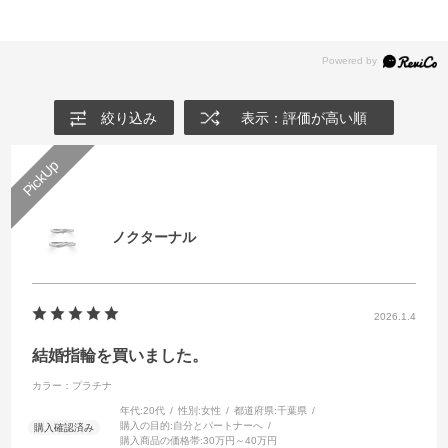
プラチナの結婚指輪一覧
◆ウェーブ…左手薬指の流れに沿ってデザインされてい
す。
イエローゴールドの結婚指輪一覧
るため、着け心地が良いデザインです。柔らかいライン
ピンクゴールドの結婚指輪一覧
I-PRIMOオンラインショップ
で指を綺麗に見せたい方におすすめです。
コンビネーションの結婚指輪一覧
◆V字…手の甲に向かってV字形をしたラインをもつデ
絞り込み
表示：評価が高い順
ザインです。V字が縦のラインを強調させるため、指を
細く長く見せたい方におすすめです。
お好みや指の見え方などいろいろとお試しいただいた上
でお好きなデザインをお選びください。
ノクターナル
ストレートの結婚指輪一覧
ウェーブの結婚指輪一覧
V字の結婚指輪一覧
2026.1.4
結婚指輪を買いました。
カラー：プラチナ
年代:
20代
性別:
女性
都道府県:
千葉県
購入の目的:
自分とパートナーへ
購入商品の価格帯:
30万円～40万円