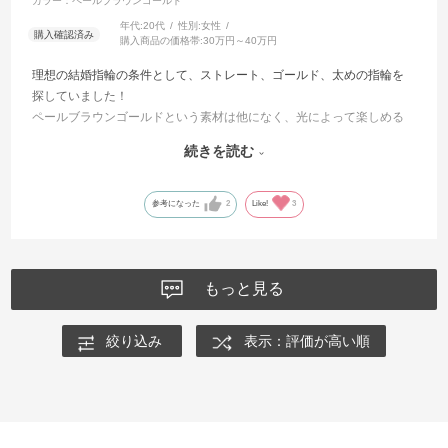
カラー：ペールブラウンゴールド
年代:
20代
性別:
女性
購入商品の価格帯:
30万円～40万円
理想の結婚指輪の条件として、ストレート、ゴールド、太めの指輪を
探していました！
ペールブラウンゴールドという素材は他になく、光によって楽しめる
のがとても魅力的でした✨
続きを読む
担当してくださった方もとても優しく寄り添ってくれて、やっぱりI-
PRIMOがいいねと決めさせてもらいました！
参考になった
2
Like!
3
もっと見る
絞り込み
表示：評価が高い順