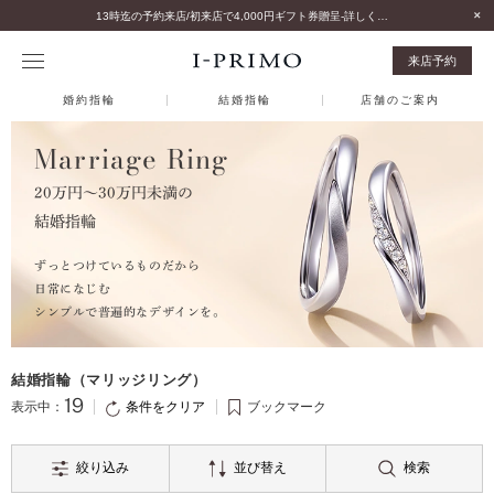
13時迄の予約来店/初来店で4,000円ギフト券贈呈-詳しくはこちら-
来店予約
婚約指輪
結婚指輪
店舗のご案内
Marriage Ring
20万円～30万円未満の
結婚指輪
ずっとつけているものだから
日常になじむ
シンプルで普遍的なデザインを。
結婚指輪（マリッジリング）
19
条件をクリア
表示中：
ブックマーク
絞り込み
並び替え
検索