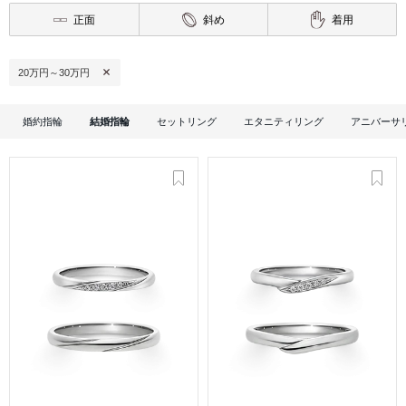
正面
斜め
着用
20万円～30万円
婚約指輪
結婚指輪
セットリング
エタニティリング
アニバーサ