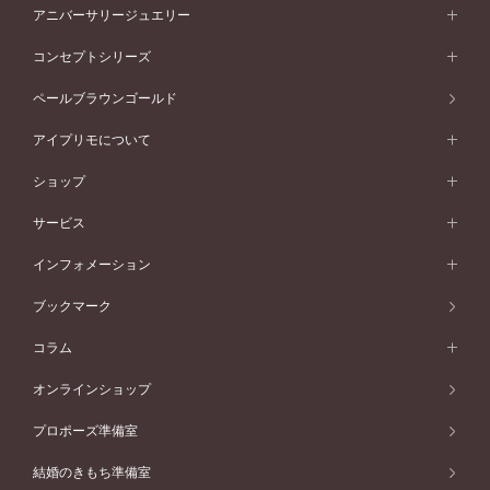
フォルムから選ぶ
素材から選ぶ
セットリング一覧
エタニティリング
アニバーサリージュエリー
イエローゴールド
ストレートライン
プラチナ
セッティングから選ぶ
フォルムから選ぶ
素材から選ぶ
エタニティリング一覧
アニバーサリージュエリー
コンセプトシリーズ
ピンクゴールド
ウェーブライン
イエローゴールド
ソリテール
ストレートライン
スタイルから選ぶ
プラチナ
セッティングから選ぶ
素材から選ぶ
アニバーサリージュエリー一覧
コンセプトシリーズ
ペールブラウンゴールド
ペールブラウンゴールド
V字ライン
ピンクゴールド
ワンサイドメレ
ウェーブライン
シンプル
イエローゴールド
プレーン
価格帯から選ぶ
スタイルから選ぶ
プラチナ
ネックレス
コンビネーション
オリジンビリーフ
ペールブラウンゴールド
ダブルサイドメレ
アイプリモについて
V字ライン
フェミニン
ピンクゴールド
ワンメレ
50万円台～
シンプル
イエローゴールド
婚約指輪ガイド
ベビーリング
価格帯から選ぶ
フラワリー
コンビネーション
ラインメレ
モード
アイプリモについて
ペールブラウンゴールド
セベラルメレ
ショップ
40万円台～
フェミニン
ピンクゴールド
ファッションリング
50万円～
婚約指輪 人気ランキング
結婚指輪 人気ランキング
初空
エレガント
コンビネーション
ラインメレ
30万円台～
®
モード
パーソナルハンド診断
店舗一覧
ペールブラウンゴールド
ブレスレット
サービス
40万円～50万円
婚約ネックレス
エトワル
ゴージャス
20万円台～
エレガント
ピアス
30万円～40万円
デザインへのこだわり
プロポーズサポート
スワハ
北海道
インフォメーション
ダイヤモンドシェイプコレクション
10万円台～
ゴージャス
イヤリング
20万円～30万円
品質へのこだわり
プレミオン
サービス
ご来店予約について
札幌店
ブックマーク
®
パーフェクトプロポーズリング
アニバーサリーギフト
10万円～20万円
一生涯のメンテナンス
函館店
アフターサービス
ニュース一覧
コラム
ダイヤモンドプロポーズ
取扱店)エヴァンスブライダル 旭川本店
近くに店舗がある
ご購入方法・仕上げ日数
お客様の声
コラム
オンラインショップ
プロミスダイヤモンド&バースストーン
東北
SWEET STORIES
ダイヤモンド
プロポーズ準備室
婚約指輪
ブライダルアイテム
仙台店
ショップブログ
結婚のきもち準備室
結婚指輪
青森店