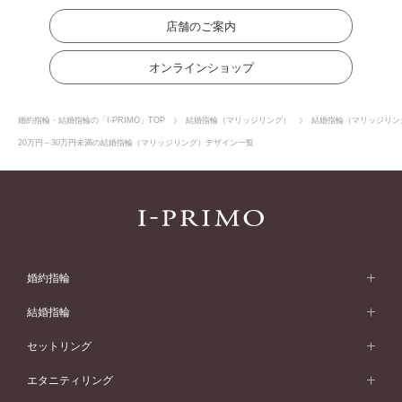
店舗のご案内
オンラインショップ
婚約指輪・結婚指輪の「I-PRIMO」TOP
結婚指輪（マリッジリング）
結婚指輪（マリッジリン
20万円～30万円未満の結婚指輪（マリッジリング）デザイン一覧
婚約指輪
婚約指輪 (エンゲージリング)
結婚指輪
婚約指輪一覧
結婚指輪 (マリッジリング)
セットリング
素材から選ぶ
結婚指輪一覧
セットリング
エタニティリング
プラチナ