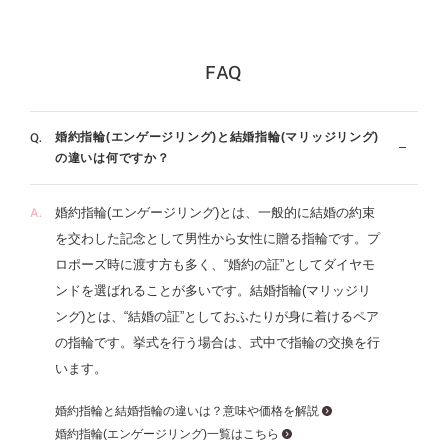
ルドの素材を生かし、フォルムはストレート・ウェーブ・
V字、スタイルはシンプル・フェミニン・モード・エレガ
FAQ
ント・ゴージャスから120種類以上のデザインがあり、そ
のすべてに繊細なフィット感、日常使いできる丈夫さ、時
を経ても飽きることのない普遍性、そしてずっと胸に刻ま
婚約指輪(エンゲージリング)と結婚指輪(マリッジリング)
れるストーリーが込められています。もちろんダイヤモン
の違いは何ですか？
ドは専門店ならではのクオリティ。婚約指輪（エンゲージ
リング）と重ねづけでセットリングにすることも可能で
婚約指輪(エンゲージリング)とは、一般的に結婚の約束
す。似合う指輪がわかる「パーソナルハンド診断®」が受
を交わした記念として男性から女性に贈る指輪です。プ
けられるブランドもアイプリモだけ。メンテナンスは生涯
ロポーズ時に渡す方も多く、“婚約の証”としてダイヤモ
無料、ずっと安心です。
ンドを選ばれることが多いです。結婚指輪(マリッジリ
ング)とは、“結婚の証”としておふたりが身に着けるペア
の指輪です。挙式を行う場合は、式中で指輪の交換を行
います。
婚約指輪と結婚指輪の違いは？意味や価格を解説
婚約指輪(エンゲージリング)一覧はこちら