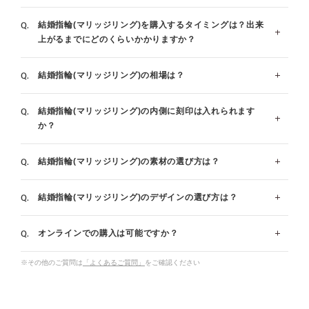
結婚指輪(マリッジリング)を購入するタイミングは？出来
上がるまでにどのくらいかかりますか？
結婚指輪(マリッジリング)の相場は？
指輪の製作には概ね4週間程頂いております。(デザイン
とサイズによっては4週間～6週間程お時間を頂く場合が
結婚指輪(マリッジリング)の内側に刻印は入れられます
ございます。)結婚式を行なう場合、遅くとも結婚式の
一般的な平均相場額はペアで25万～30万円と言われてお
か？
３ヶ月前にはご準備されることをお勧めいたします。有
ります。指輪のデザインやダイヤの有無によって価格が
料で最短1週間でおつくりできる場合もございますた
変わります。ご要望やご予算に合わせてご提案させてい
結婚指輪(マリッジリング)の素材の選び方は？
指輪の内側の刻印はご注文時に無料で承っております。
め、ご相談くださいませ。
ただきます。
ブロック体と筆記体のどちらかをお選び頂き、入る文字
お急ぎ仕上げについて詳しく見る
婚約指輪・結婚指輪の値段、相場は？金額と選び方のポイン
結婚指輪(マリッジリング)のデザインの選び方は？
数は指輪のサイズ＋7文字です。(例：サイズ7号の場
ブライダルリングとして一番人気があるのはプラチナで
ト
合、14文字まで)※一部例外商品がございます。
す｡白く輝く美しさを特長に持つプラチナは、希少性が
オンラインでの購入は可能ですか？
高く、変質や変色の心配が少ないことから、愛の証であ
一般的なデザインの選び方のポイントについてお伝えし
メッセージ刻印を詳しく見る
るブライダルリングに相応しいとされています。
ます。
※その他のご質問は
「よくあるご質問」
をご確認ください
最近では普段のファッションにも合わせやすいことから
◆ストレート…コーディネートを選ばず、飽きのこない
オンラインでも購入可能です。
イエローゴールドやピンクゴールドも人気です。
デザインのものが多いです。シンプルでベーシックなデ
店頭と共通のアフターサービスをご用意しておりますの
ザインをお好みの方におすすめです。
で、ご安心ください。電話でのご相談も承っておりま