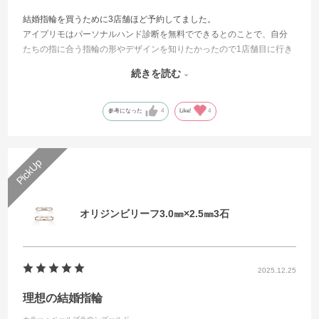
結婚指輪を買うために3店舗ほど予約してました。
アイプリモはパーソナルハンド診断を無料でできるとのことで、自分
たちの指に合う指輪の形やデザインを知りたかったので1店舗目に行き
ました。
続きを読む
予想以上に担当の方の接客が素晴らしかったのと、パーソナルハンド
診断と指輪の着け心地が良かったです。
そして、自分たちが選んだノクタータルという指輪が北斗七星と北極
参考になった
4
Like!
4
星をモチーフにしていて、離れていてもふたりを繋いでくれるという
お話を聞いて、大好きになりました。
夫の指輪のデザインも、他の店舗だとシンプルが多かったのですが、
夫が好むマット加工ができるところも良かったです。
1店舗目で即決するつもりはなかったのですが、決め手として指輪の着
け心地を大事にしていたためアイプリモで即決しました。
オリジンビリーフ3.0㎜×2.5㎜3石
つけ始めて4ヶ月ほど経ちましたが、初めてつけた時から変わらず輝き
続けています。
2025.12.25
理想の結婚指輪