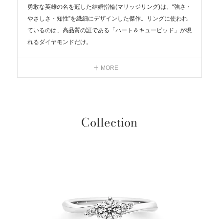
リ
勇敢な英雄の名を冠した結婚指輪(マリッジリング)は、“強さ・
やさしさ・知性”を繊細にデザインした傑作。リングに使われ
性
ているのは、高品質の証である「ハート＆キューピッド」が現
れるダイヤモンドだけ。
ろ
そして、ふたつのリングを並べると、対照的な斜めラインのデ
ザインが溶け合って、1本の線になるという運命の調和。その
MORE
様子は、別々の人生を歩んできたふたりが、ひとつになって、
これから刻んでいく、新しく美しい道の象徴だ。
＜結婚指輪＞ヘラクレス
Collection
#iprimo #アイプリモ #結婚指輪 #マリッジリング #指輪探し #
重ね着け #ダイヤモンドリング #ダイヤモンド