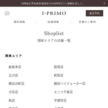
13時迄の予約来店/初来店で4,000円ギフト券贈呈-詳しくはこちら-
来店予約
婚約指輪
結婚指輪
店舗のご案内
Shoplist
関東エリアの店舗一覧
関東エリア
銀座本店
新宿店
立川店
町田店
横浜元町店
横浜ベイクォーター店
大宮店
そごう千葉店
柏店
宇都宮店