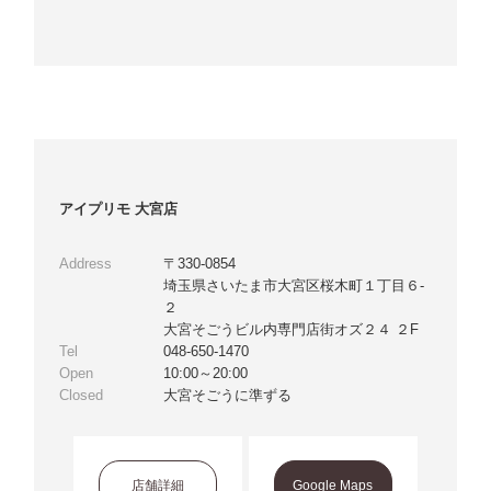
アイプリモ 大宮店
Address
〒330-0854
埼玉県さいたま市大宮区桜木町１丁目６-
２
大宮そごうビル内専門店街オズ２４ ２F
Tel
048-650-1470
Open
10:00～20:00
Closed
大宮そごうに準ずる
店舗詳細
Google Maps