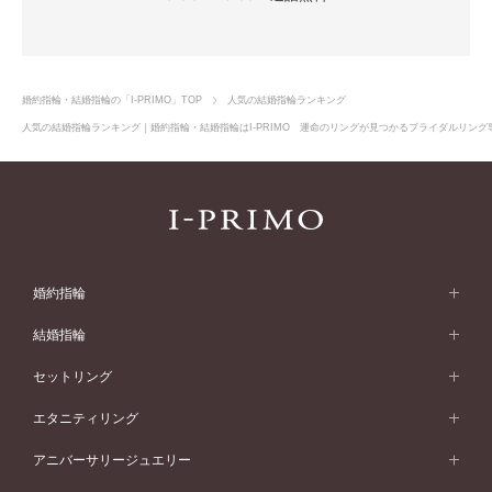
詳しく見る
婚約指輪・結婚指輪の「I-PRIMO」TOP
人気の結婚指輪ランキング
No.15
人気の結婚指輪ランキング｜婚約指輪・結婚指輪はI-PRIMO 運命のリングが見つかるブライダルリング専門
anael
アナエル
婚約指輪
婚約指輪 (エンゲージリング)
結婚指輪
婚約指輪一覧
結婚指輪 (マリッジリング)
セットリング
素材から選ぶ
結婚指輪一覧
セットリング
エタニティリング
プラチナ
フォルムから選ぶ
素材から選ぶ
セットリング一覧
エタニティリング
アニバーサリージュエリー
イエローゴールド
ストレートライン
プラチナ
セッティングから選ぶ
フォルムから選ぶ
素材から選ぶ