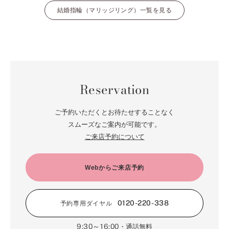
ネレイス
結婚指輪（マリッジリング）一覧を見る
Reservation
ご予約いただくとお待たせすることなく
スムーズなご案内が可能です。
いつまでも変わらない、まっすぐな思い。
ご来店予約について
海の妖精「ネレイス」の冠をイメージして生まれた、ストレートラインのマ
リッジリングです。一直線のフォルムにこだわり、中央のメレダイヤモンド
Webからご来店予約
を両サイドから挟み込むようにセッティング。あえてデザインを感じさせな
い究極のシンプルさを追求しました。華奢なリングだからこそ、際立つ一石
の美しさ。清楚な佇まいが、初々しい花嫁の姿と重なります。日常に溶け込
むようにさりげなく身に着けて、時を重ねていくおふたりに。
0120-220-338
予約専用ダイヤル
9:30～16:00
・通話無料