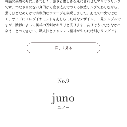
神話の英雄の名にふさわしく、強さと優しさを兼ね合わせたマリッジリング
です。つなぎ目のない真円から磨き込んでつくる鍛造リングでありながら、
驚くほどなめらかで有機的なウェーブを実現しました。あえて中央ではな
く、サイドにメレダイヤモンドをあしらった粋なデザイン。一見シンプルで
すが、陰影によって英雄の刀剣がキラリと光ります。ありそうでなかなか出
会うことのできない、職人技とチャレンジ精神が生んだ特別なリングです。
詳しく見る
No.9
juno
ユノー