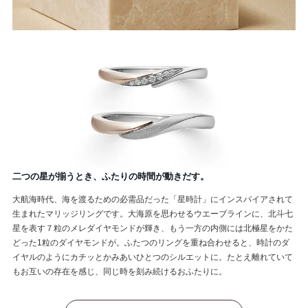
二つの星が揃うとき、ふたりの時間が動きだす。
大航海時代、海を渡るための必需品だった「星時計」にインスパイアされて
生まれたマリッジリングです。大海原を思わせるウエーブラインに、北斗七
星を表す７粒のメレダイヤモンドが輝き、もう一方の内側には北極星をかた
どった1粒のダイヤモンドが。ふたつのリングを重ね合わせると、時計のダ
イヤルのようにカチッとかみあいひとつのシルエットに。たとえ離れていて
もお互いの存在を感じ、同じ時を刻み続けるおふたりに。