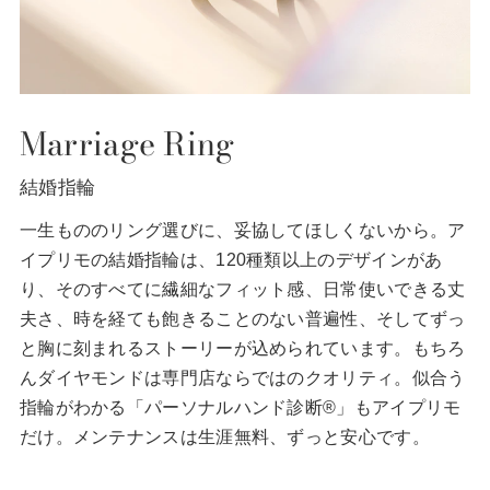
ふたりで奏でる、唯一無二のハーモニー。
ハーモニーの語源である調和の女神「ハルモニア」の名を持つ、ソリッドな
印象の鍛造のマリッジリングです。2つのリングを重ね合わせたような、二
Marriage Ring
層になったデザイン。フラットでシンプルなフォルムの中に、色、テクスチ
ャー、幅や厚みなど、細部にわたって最高のバランスを追求しました。途切
結婚指輪
れることなく一周続いていくリングに、おふたりの永遠に続く愛を重ね合わ
せて。素材や仕上げなど、おふたりらしい組み合わせが選べます。
一生もののリング選びに、妥協してほしくないから。ア
イプリモの結婚指輪は、120種類以上のデザインがあ
詳しく見る
り、そのすべてに繊細なフィット感、日常使いできる丈
夫さ、時を経ても飽きることのない普遍性、そしてずっ
と胸に刻まれるストーリーが込められています。もちろ
んダイヤモンドは専門店ならではのクオリティ。似合う
No.14
指輪がわかる「パーソナルハンド診断®」もアイプリモ
だけ。メンテナンスは生涯無料、ずっと安心です。
nereus