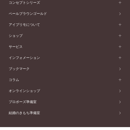
エタニティリング一覧
永遠にふたりをつなぐ、天使の輪。
アニバーサリージュエリー
コンセプトシリーズ
ピンクゴールド
ウェーブライン
イエローゴールド
ソリテール
ストレートライン
スタイルから選ぶ
プラチナ
セッティングから選ぶ
素材から選ぶ
マットと光沢、2つの質感を1つのリングに。創造の天使の名前を持つ、さり
アニバーサリージュエリー一覧
コンセプトシリーズ
ペールブラウンゴールド
ペールブラウンゴールド
V字ライン
ピンクゴールド
ワンサイドメレ
ウェーブライン
シンプル
げなさの中にもこだわりが詰まった鍛造のマリッジリングです。天使の髪の
イエローゴールド
プレーン
価格帯から選ぶ
スタイルから選ぶ
プラチナ
ネックレス
コンビネーション
オリジンビリーフ
ような極細のラインで仕上げたつや消しと、つややかな鏡面の異なるテクス
ペールブラウンゴールド
ダブルサイドメレ
アイプリモについて
V字ライン
フェミニン
ピンクゴールド
ワンメレ
50万円台～
シンプル
イエローゴールド
婚約指輪ガイド
ベビーリング
チャーを楽しめるデザイン。片側に極小のメレダイヤモンドを敷き詰め、向
価格帯から選ぶ
フラワリー
コンビネーション
ラインメレ
モード
アイプリモについて
ペールブラウンゴールド
セベラルメレ
かいあう人の視線まで考慮し、輝きに角度を持たせています。柔らかな甲丸
ショップ
40万円台～
フェミニン
ピンクゴールド
ファッションリング
50万円～
婚約指輪 人気ランキング
結婚指輪 人気ランキング
初空
のフォルムで、つけ心地はなめらか。365日どんなファッションにもフィッ
エレガント
コンビネーション
ラインメレ
30万円台～
®
モード
パーソナルハンド診断
店舗一覧
ペールブラウンゴールド
ブレスレット
サービス
40万円～50万円
トします。
婚約ネックレス
エトワル
ゴージャス
20万円台～
エレガント
ピアス
30万円～40万円
デザインへのこだわり
プロポーズサポート
スワハ
北海道
インフォメーション
ダイヤモンドシェイプコレクション
10万円台～
ゴージャス
イヤリング
20万円～30万円
詳しく見る
品質へのこだわり
プレミオン
サービス
ご来店予約について
札幌店
ブックマーク
®
パーフェクトプロポーズリング
アニバーサリーギフト
10万円～20万円
一生涯のメンテナンス
函館店
アフターサービス
ニュース一覧
コラム
ダイヤモンドプロポーズ
取扱店)エヴァンスブライダル 旭川本店
近くに店舗がある
ご購入方法・仕上げ日数
お客様の声
コラム
オンラインショップ
No.16
プロミスダイヤモンド&バースストーン
東北
SWEET STORIES
ダイヤモンド
プロポーズ準備室
婚約指輪
ブライダルアイテム
仙台店
ショップブログ
helios
結婚のきもち準備室
結婚指輪
青森店
公式アンバサダー
リング
弘前パークホテル店
ヘリオス
よくあるご質問