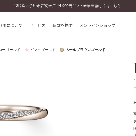
13時迄の予約来店/初来店で4,000円ギフト券贈呈-詳しくはこちら-
リモについて
サービス
店舗を探す
オンラインショップ
ローゴールド
ピンクゴールド
ペールブラウンゴールド
プリモについて
婚約指輪とは
結婚指輪とは
®
ソナルハンド診断
セットリングとは
インへのこだわり
エタニティリングとは
へのこだわり
涯のメンテナンス
ニュース一覧
に店舗がある
お客様の声
SWEET STORIES
ビス
ショップブログ
ターサービス
コラム
入方法・仕上げ日数
よくあるご質問