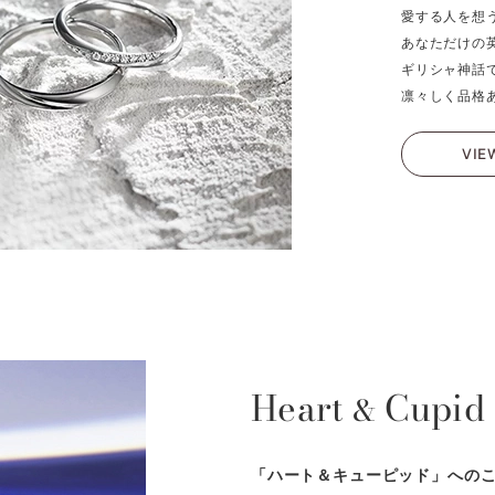
愛する人を想
あなただけの
ギリシャ神話
凛々しく品格
VIE
Heart
Cupid
&
「ハート＆キューピッド」への