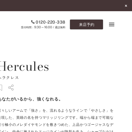
0120-220-338
来店予約
9:30～16:00
受付時間：
/ 通話無料
ブックマーク
Hercules
ONLINE SHOP
ヘラクレス
ご来店予約
予約専用ダイヤル
あなたがいるから、強くなれる。
0120-220-338
9:30～16:00
（受付時間：
・通話無料）
凛々しいアームで「強さ」を、流れるようなラインで「やさしさ」を
表現した、英雄の名を持つマリッジリングです。端から端まで可能な
カタログ請求
限り極小のメレダイヤモンドを敷きつめた、上品かつゴージャスなデ
お問い合わせ
ザイン。中央に施されたエッジラインが陰影を生み、シャープなだけ