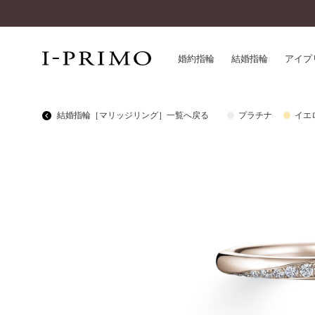
婚約指輪
結婚指輪
アイプ
結婚指輪［マリッジリング］一覧へ戻る
プラチナ
イエ
婚約指輪一覧
アイ
結婚指輪一覧
パー
セットリング一覧
デザ
エタニティリング一覧
品質
アニバーサリージュエリー一覧
一生
近く
コレクション
®
パーフェクトプロポーズリング
サー
ダイヤモンドプロポーズ
アフ
婚約ネックレス
ご購
ダイヤモンドシェイプコレクション