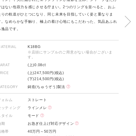
ではない包容力を感じさせる佇まい。2つのリングを並べると、おふ
たりの軌道がひとつになり、同じ未来を目指していく姿と重なりま
す。なめらかな手触り、極上の着け心地にもこだわった、気品あふれ
FOLLOW US ON
る逸品です。
ATERIAL
K18BG
※店頭にサンプルのご用意がない場合がございま
す。
ARAT
(上)0.08ct
RICE
(上)247,500円(税込)
(下)214,500円(税込)
ATEGORY
鋳造(ちゅうぞう)製法
フォルム
ストレート
セッティング
ラインメレ
スタイル
モード
納期
お急ぎ仕上げ対応デザイン
価格帯
40万円～50万円