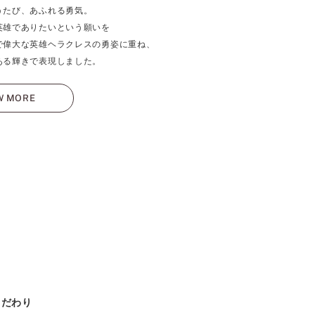
うたび、あふれる勇気。
英雄でありたいという願いを
で偉大な英雄ヘラクレスの勇姿に重ね、
ある輝きで表現しました。
W MORE
こだわり