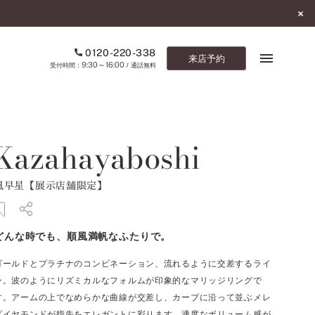
0120-220-338
来店予約
9:30～16:00
受付時間：
/ 通話無料
ブックマーク
Kazahayaboshi
ONLINE SHOP
風早星【展示店舗限定】
ご来店予約
予約専用ダイヤル
どんな時でも、順風満帆なふたりで。
0120-220-338
9:30～16:00
（受付時間：
・通話無料）
ゴールドとプラチナのコンビネーション、流れるように交差するライ
ン。波のようにリズミカルなフォルムが印象的なマリッジリングで
カタログ請求
す。アームの上でなめらかな曲線が交差し、カーブに沿って並ぶメレ
お問い合わせ
ダイヤモンドが指先をエレガントに彩ります。適度なボリューム感が