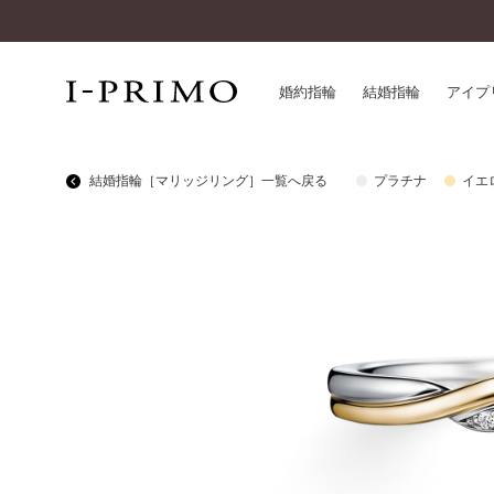
婚約指輪
結婚指輪
アイプ
結婚指輪［マリッジリング］一覧へ戻る
プラチナ
イエ
婚約指輪一覧
アイ
結婚指輪一覧
パー
セットリング一覧
デザ
エタニティリング一覧
品質
アニバーサリージュエリー一覧
一生
近く
コレクション
®
パーフェクトプロポーズリング
サー
ダイヤモンドプロポーズ
アフ
婚約ネックレス
ご購
ダイヤモンドシェイプコレクション