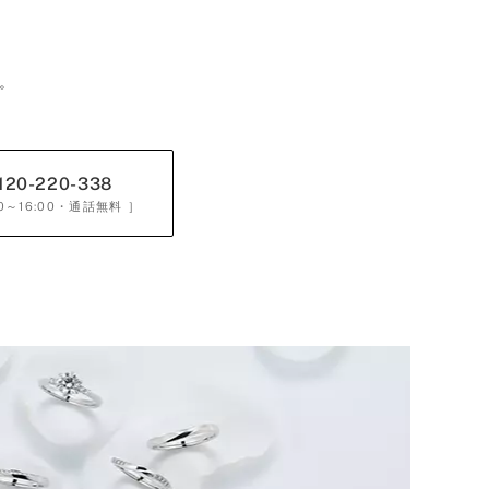
。
120-220-338
0～16:00
・通話無料 ］