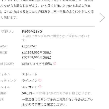
ありながらも肌なじみがよく、ひと目でお揃いとわかる上品な存在
感。これから始まるおふたりの航海を、南十字星のようにやさしく照
らし続けます。
FOLLOW US ON
ATERIAL
Pt950/K18YG
※店頭にサンプルのご用意がない場合がございま
す。
ARAT
(上)0.05ct
RICE
(上)264,000円(税込)
(下)253,000円(税込)
ATEGORY
鋳造(ちゅうぞう)製法
フォルム
ストレート
セッティング
ラインメレ
スタイル
エレガント
価格帯
50万円～
※価格は2本の指輪の合計額となります。
備考
一部店舗にはサンプルのご用意がない場合がござい
ますので事前にご確認ください。