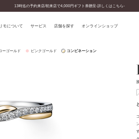
13時迄の予約来店/初来店で4,000円ギフト券贈呈-詳しくはこちら-
リモについて
サービス
店舗を探す
オンラインショップ
ローゴールド
ピンクゴールド
コンビネーション
プリモについて
婚約指輪とは
結婚指輪とは
®
ソナルハンド診断
セットリングとは
インへのこだわり
エタニティリングとは
へのこだわり
涯のメンテナンス
ニュース一覧
に店舗がある
お客様の声
SWEET STORIES
ビス
ショップブログ
ターサービス
コラム
入方法・仕上げ日数
よくあるご質問