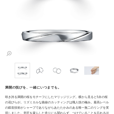
満開の悦びを、一緒にいつまでも。
咲き誇る満開の桜をモチーフにしたマリッジリング。横から見ると5弁の桜
の花びらが。リズミカルな曲線のカッティングは職人技の極み。最高レベル
の鍛造技術がシャープでありながらあたたかみのある唯一無二のリングを実
現しました。意匠を凝らした造りにも関わらず、つけていることを忘れるほ