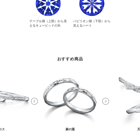
テーブル側（上部）から見
パビリオン側（下部）から
えるキューピッドの矢
見えるハート
おすすめ商品
ロス
麻の葉
天