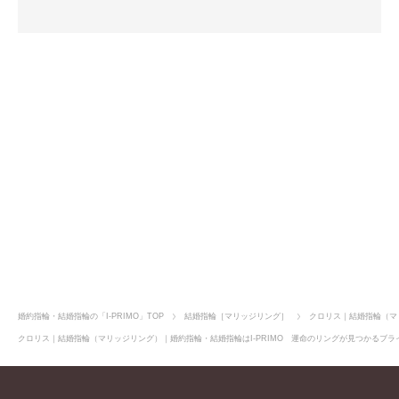
店舗のご案内
オンラインショップ
婚約指輪・結婚指輪の「I-PRIMO」TOP
結婚指輪［マリッジリング］
クロリス｜結婚指輪（マ
クロリス｜結婚指輪（マリッジリング）｜婚約指輪・結婚指輪はI-PRIMO 運命のリングが見つかるブライ