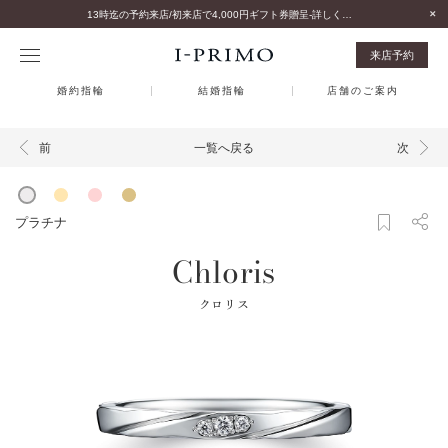
13時迄の予約来店/初来店で4,000円ギフト券贈呈-詳しくはこちら-
来店予約
婚約指輪
結婚指輪
店舗のご案内
一覧へ戻る
前
次
プラチナ
Chloris
クロリス