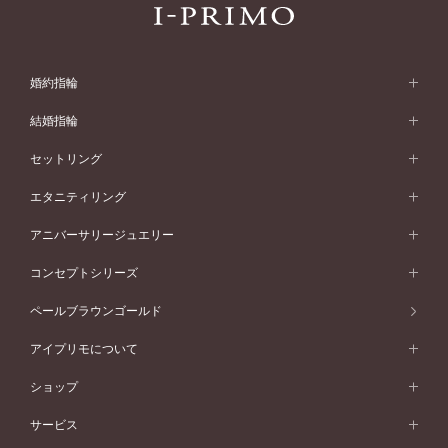
婚約指輪
婚約指輪 (エンゲージリング)
結婚指輪
婚約指輪一覧
結婚指輪 (マリッジリング)
セットリング
素材から選ぶ
結婚指輪一覧
セットリング
エタニティリング
プラチナ
フォルムから選ぶ
素材から選ぶ
セットリング一覧
エタニティリング
アニバーサリージュエリー
イエローゴールド
ストレートライン
プラチナ
セッティングから選ぶ
フォルムから選ぶ
素材から選ぶ
エタニティリング一覧
アニバーサリージュエリー
コンセプトシリーズ
ピンクゴールド
ウェーブライン
イエローゴールド
ソリテール
ストレートライン
スタイルから選ぶ
プラチナ
セッティングから選ぶ
素材から選ぶ
アニバーサリージュエリー一覧
コンセプトシリーズ
ペールブラウンゴールド
ペールブラウンゴールド
V字ライン
ピンクゴールド
ワンサイドメレ
ウェーブライン
シンプル
イエローゴールド
プレーン
価格帯から選ぶ
スタイルから選ぶ
プラチナ
ネックレス
コンビネーション
オリジンビリーフ
ペールブラウンゴールド
ダブルサイドメレ
アイプリモについて
V字ライン
フェミニン
ピンクゴールド
ワンメレ
50万円台～
シンプル
イエローゴールド
婚約指輪ガイド
ベビーリング
価格帯から選ぶ
フラワリー
コンビネーション
ラインメレ
モード
アイプリモについて
ペールブラウンゴールド
セベラルメレ
ショップ
40万円台～
フェミニン
ピンクゴールド
ファッションリング
50万円～
婚約指輪 人気ランキング
結婚指輪 人気ランキング
初空
エレガント
コンビネーション
ラインメレ
30万円台～
®
モード
パーソナルハンド診断
店舗一覧
ペールブラウンゴールド
ブレスレット
サービス
40万円～50万円
婚約ネックレス
エトワル
ゴージャス
20万円台～