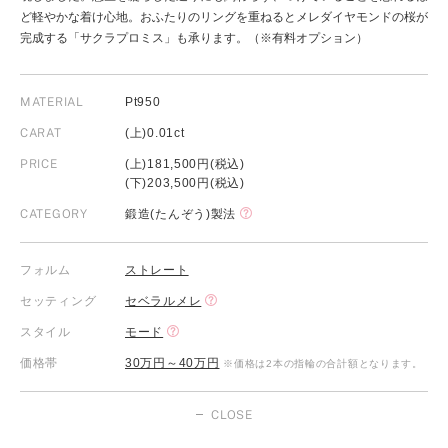
ど軽やかな着け心地。おふたりのリングを重ねるとメレダイヤモンドの桜が
完成する「サクラプロミス」も承ります。（※有料オプション）
MATERIAL
Pt950
CARAT
(上)0.01ct
PRICE
(上)181,500円(税込)
(下)203,500円(税込)
CATEGORY
鍛造(たんぞう)製法
フォルム
ストレート
セッティング
セベラルメレ
スタイル
モード
価格帯
30万円～40万円
※価格は2本の指輪の合計額となります。
CLOSE