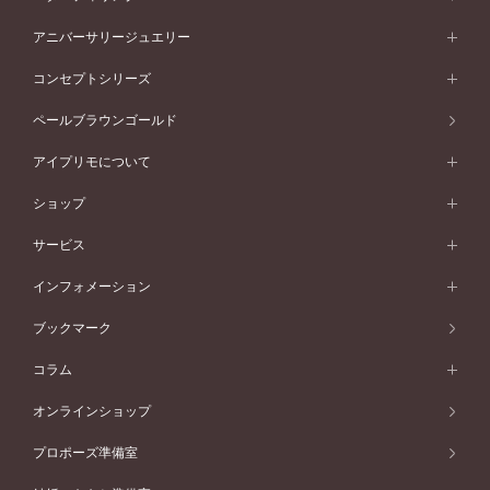
プラチナ
フォルムから選ぶ
素材から選ぶ
セットリング一覧
エタニティリング
アニバーサリージュエリー
イエローゴールド
ストレートライン
プラチナ
セッティングから選ぶ
フォルムから選ぶ
素材から選ぶ
エタニティリング一覧
アニバーサリージュエリー
コンセプトシリーズ
ピンクゴールド
ウェーブライン
イエローゴールド
ソリテール
ストレートライン
スタイルから選ぶ
プラチナ
セッティングから選ぶ
素材から選ぶ
アニバーサリージュエリー一覧
コンセプトシリーズ
ペールブラウンゴールド
ペールブラウンゴールド
V字ライン
ピンクゴールド
ワンサイドメレ
ウェーブライン
シンプル
イエローゴールド
プレーン
価格帯から選ぶ
スタイルから選ぶ
プラチナ
ネックレス
コンビネーション
オリジンビリーフ
ペールブラウンゴールド
ダブルサイドメレ
アイプリモについて
V字ライン
フェミニン
ピンクゴールド
ワンメレ
50万円台～
シンプル
イエローゴールド
婚約指輪ガイド
ベビーリング
価格帯から選ぶ
フラワリー
コンビネーション
ラインメレ
モード
アイプリモについて
ペールブラウンゴールド
セベラルメレ
ショップ
40万円台～
フェミニン
ピンクゴールド
ファッションリング
50万円～
婚約指輪 人気ランキング
結婚指輪 人気ランキング
初空
エレガント
コンビネーション
ラインメレ
30万円台～
®
モード
パーソナルハンド診断
店舗一覧
ペールブラウンゴールド
ブレスレット
サービス
40万円～50万円
婚約ネックレス
エトワル
ゴージャス
20万円台～
エレガント
ピアス
30万円～40万円
デザインへのこだわり
プロポーズサポート
スワハ
北海道
インフォメーション
ダイヤモンドシェイプコレクション
10万円台～
ゴージャス
イヤリング
20万円～30万円
品質へのこだわり
プレミオン
サービス
ご来店予約について
札幌店
ブックマーク
®
パーフェクトプロポーズリング
アニバーサリーギフト
10万円～20万円
一生涯のメンテナンス
函館店
アフターサービス
ニュース一覧
コラム
ダイヤモンドプロポーズ
取扱店)エヴァンスブライダル 旭川本店
近くに店舗がある
ご購入方法・仕上げ日数
お客様の声
コラム
オンラインショップ
プロミスダイヤモンド&バースストーン
東北
SWEET STORIES
ダイヤモンド
プロポーズ準備室
婚約指輪
ブライダルアイテム
仙台店
ショップブログ