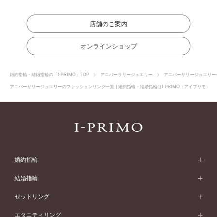
店舗のご案内
オンラインショップ
婚約指輪・結婚指輪の「I-PRIMO」TOP
アニバーサリージュエリー
アニバーサリージュエリー
アニバーサリージュエリーのファッションリング一覧 | 婚約指輪・結婚指輪はI-PRIMO（アイプリモ）
婚約指輪
婚約指輪 (エンゲージリング)
結婚指輪
婚約指輪一覧
結婚指輪 (マリッジリング)
セットリング
素材から選ぶ
結婚指輪一覧
セットリング
エタニティリング