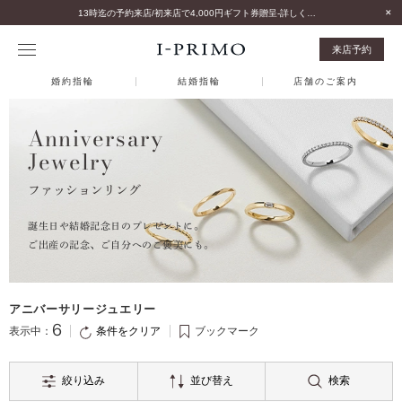
13時迄の予約来店/初来店で4,000円ギフト券贈呈-詳しくはこちら-
来店予約
婚約指輪
結婚指輪
店舗のご案内
Anniversary
Jewelry
ファッションリング
誕生日や結婚記念日のプレゼントに。
ご出産の記念、ご自分へのご褒美にも。
アニバーサリージュエリー
6
条件をクリア
表示中：
ブックマーク
絞り込み
並び替え
検索