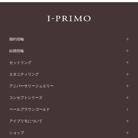
婚約指輪
婚約指輪 (エンゲージリング)
結婚指輪
婚約指輪一覧
結婚指輪 (マリッジリング)
セットリング
素材から選ぶ
結婚指輪一覧
セットリング
エタニティリング
プラチナ
フォルムから選ぶ
素材から選ぶ
セットリング一覧
エタニティリング
アニバーサリージュエリー
イエローゴールド
ストレートライン
プラチナ
セッティングから選ぶ
フォルムから選ぶ
素材から選ぶ
エタニティリング一覧
アニバーサリージュエリー
コンセプトシリーズ
ピンクゴールド
ウェーブライン
イエローゴールド
ソリテール
ストレートライン
スタイルから選ぶ
プラチナ
セッティングから選ぶ
素材から選ぶ
アニバーサリージュエリー一覧
コンセプトシリーズ
ペールブラウンゴールド
ペールブラウンゴールド
V字ライン
ピンクゴールド
ワンサイドメレ
ウェーブライン
シンプル
イエローゴールド
プレーン
価格帯から選ぶ
スタイルから選ぶ
プラチナ
ネックレス
コンビネーション
オリジンビリーフ
ペールブラウンゴールド
ダブルサイドメレ
アイプリモについて
V字ライン
フェミニン
ピンクゴールド
ワンメレ
50万円台～
シンプル
イエローゴールド
婚約指輪ガイド
ベビーリング
価格帯から選ぶ
フラワリー
コンビネーション
ラインメレ
モード
アイプリモについて
ペールブラウンゴールド
セベラルメレ
ショップ
40万円台～
フェミニン
ピンクゴールド
ファッションリング
50万円～
婚約指輪 人気ランキング
結婚指輪 人気ランキング
初空