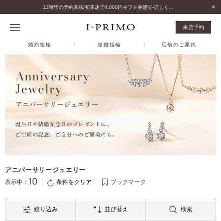
13時迄の予約来店/初来店で4,000円ギフト券贈呈-詳しくはこちら-
来店予約
婚約指輪
結婚指輪
店舗のご案内
Anniversary
Jewelry
アニバーサリージュエリー
誕生日や結婚記念日のプレゼントに。
ご出産の記念、ご自分へのご褒美にも。
アニバーサリージュエリー
10
条件をクリア
表示中：
ブックマーク
絞り込み
並び替え
検索