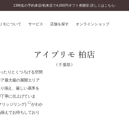
13時迄の予約来店/初来店で4,000円ギフト券贈呈-詳しくはこちら-
リモについて
サービス
店舗を探す
オンラインショップ
プリモについて
婚約指輪とは
アイプリモ 柏店
結婚指輪とは
®
ソナルハンド診断
（千葉県）
セットリングとは
インへのこだわり
ゆったりとくつろげる空間
エタニティリングとは
へのこだわり
ジア最大級の展開エリア
涯のメンテナンス
取り揃え、厳しい基準を
ニュース一覧
に店舗がある
が丁寧に仕上げていま
お客様の声
マリッジリング)
がわか
SWEET STORIES
ビス
ショップブログ
品揃えでお待ちしており
ターサービス
コラム
入方法・仕上げ日数
よくあるご質問