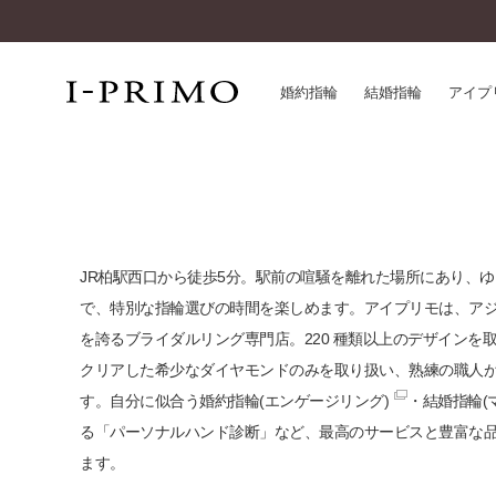
婚約指輪
結婚指輪
アイプ
婚約指輪一覧
アイ
結婚指輪一覧
パー
セットリング一覧
デザ
JR柏駅西口から徒歩5分。駅前の喧騒を離れた場所にあり、
エタニティリング一覧
品質
で、特別な指輪選びの時間を楽しめます。アイプリモは、ア
アニバーサリージュエリー一覧
一生
を誇るブライダルリング専門店。220 種類以上のデザインを
近く
クリアした希少なダイヤモンドのみを取り扱い、熟練の職人
コレクション
す。自分に似合う
婚約指輪(エンゲージリング)
・
結婚指輪(
®
パーフェクトプロポーズリング
サー
る「パーソナルハンド診断」など、最高のサービスと豊富な
ダイヤモンドプロポーズ
アフ
ます。
婚約ネックレス
ご購
ダイヤモンドシェイプコレクション