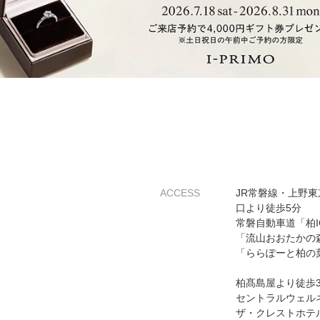
ACCESS
JR常磐線・上野
口より徒歩5分
常磐自動車道「柏I
「流山おおたかの森
「ららぽーと柏の
柏髙島屋より徒歩
セントラルウェル
ザ・クレストホテ