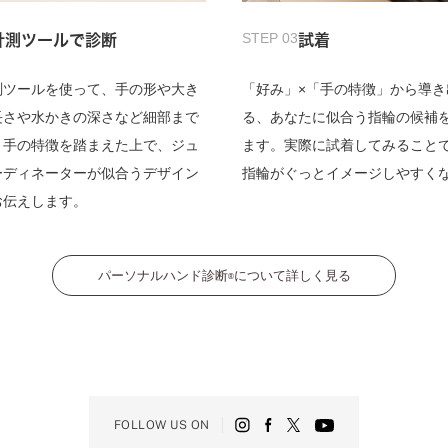
STEP 03
計測ツールで診断
試着
測ツールを使って、手の形や大き
「好み」×「手の特徴」から導き
長さや水かきの深さなど細部まで
る、あなたに似合う指輪の候補
。手の特徴を踏まえた上で、ジュ
ます。実際に試着してみること
ーディネーターが似合うデザイン
指輪がぐっとイメージしやすく
お伝えします。
パーソナルハンド診断
について詳しく見る
®
FOLLOW US ON