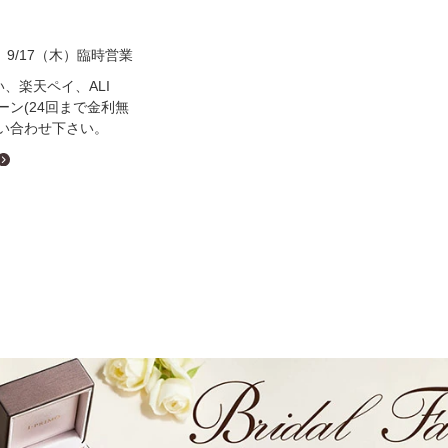
ミスダイヤモンド&バースストー
イダルアイテム
）9/17（木）臨時営業
い、楽天ペイ、ALI
ローン(24回まで金利無
ポーズサポート
い合わせ下さい。
ップ
一覧
店予約について