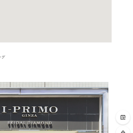
ング
るブライダルリング専門店。
広々とした店内ではゆっ