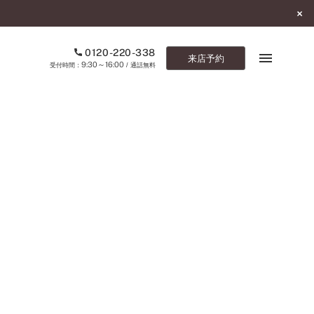
0120-220-338
来店予約
9:30～16:00
受付時間：
/ 通話無料
ブックマーク
ONLINE SHOP
ご来店予約
予約専用ダイヤル
0120-220-338
9:30～16:00
（受付時間：
・通話無料）
カタログ請求
お問い合わせ