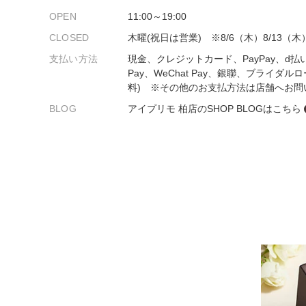
プロ
ペールブラウンゴールド
OPEN
11:00～19:00
ン
ブラ
CLOSED
木曜(祝日は営業) ※8/6（木）8/13（木
コンセプトシリーズ
支払い方法
現金、クレジットカード、PayPay、d払
Pay、WeChat Pay、銀聯、ブライダル
プロ
オリジンビリーフ
料) ※その他のお支払方法は店舗へお問
フラワリー
BLOG
アイプリモ 柏店のSHOP BLOGはこちら
初空
ショ
エトワル
店舗
スワハ
ご来
プレミオン