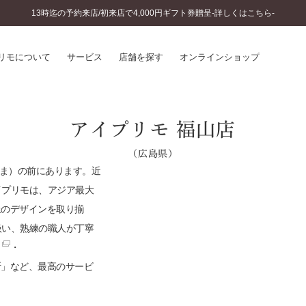
13時迄の予約来店/初来店で4,000円ギフト券贈呈-詳しくはこちら-
リモについて
サービス
店舗を探す
オンラインショップ
プリモについて
婚約指輪とは
アイプリモ 福山店
結婚指輪とは
®
ソナルハンド診断
（広島県）
セットリングとは
インへのこだわり
やま）の前にあります。近
エタニティリングとは
へのこだわり
イプリモは、アジア最大
涯のメンテナンス
上のデザインを取り揃
ニュース一覧
に店舗がある
扱い、熟練の職人が丁寧
お客様の声
・
SWEET STORIES
ビス
ショップブログ
断」など、最高のサービ
ターサービス
コラム
入方法・仕上げ日数
よくあるご質問