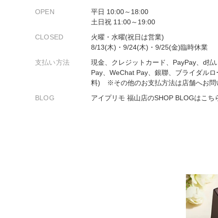
プロ
ペールブラウンゴールド
OPEN
平日 10:00～18:00
ン
土日祝 11:00～19:00
ブラ
CLOSED
火曜・水曜(祝日は営業)
コンセプトシリーズ
8/13(木)・9/24(木)・9/25(金)臨時休業
プロ
オリジンビリーフ
支払い方法
現金、クレジットカード、PayPay、d払
フラワリー
Pay、WeChat Pay、銀聯、ブライダル
初空
ショ
料) ※その他のお支払方法は店舗へお問
エトワル
店舗
BLOG
アイプリモ 福山店のSHOP BLOGはこち
スワハ
ご来
プレミオン