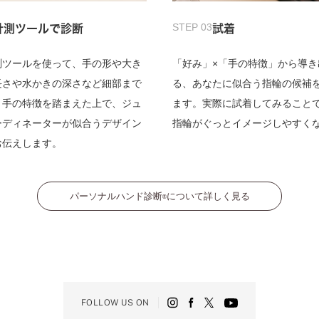
STEP 03
計測ツールで診断
試着
測ツールを使って、手の形や大き
「好み」×「手の特徴」から導き
長さや水かきの深さなど細部まで
る、あなたに似合う指輪の候補
。手の特徴を踏まえた上で、ジュ
ます。実際に試着してみること
ーディネーターが似合うデザイン
指輪がぐっとイメージしやすく
お伝えします。
パーソナルハンド診断
について詳しく見る
®
FOLLOW US ON