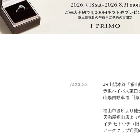
ACCESS
JR山陽本線「福山
赤坂バイパス東口
山陽自動車道「福山
福山市役所より徒
天満屋福山店より徒
イチ セトウチ（
アーククラブ迎賓