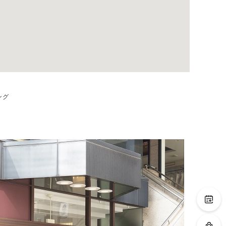
ング
るブライダルリング専門店。
広々とした店内ではゆっ