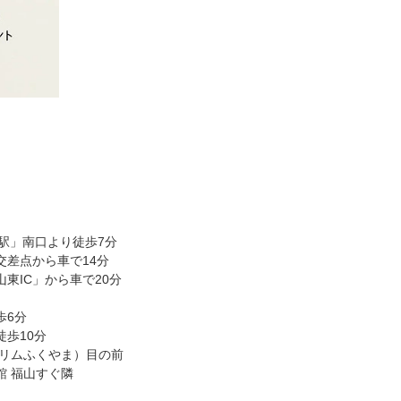
駅」南口より徒歩7分
交差点から車で14分
東IC」から車で20分
歩6分
歩10分
旧リムふくやま）目の前
館 福山すぐ隣