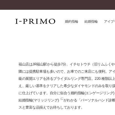
婚約指輪
結婚指輪
アイプ
婚約指輪一覧
アイ
結婚指輪一覧
パー
セットリング一覧
デザ
福山店はJR福山駅から徒歩7分、イチセトウチ（旧リムふく
エタニティリング一覧
品質
隣には提携駐車場も多いので、お車でのご来店にも便利。ア
アニバーサリージュエリー一覧
一生
級の展開エリアを誇るブライダルリング専門店。220 種類以
近く
え、厳しい基準をクリアした希少なダイヤモンドのみを取り
コレクション
に仕上げています。自分に似合う
婚約指輪(エンゲージリング)
®
パーフェクトプロポーズリング
サー
結婚指輪(マリッジリング)
がわかる「パーソナルハンド診
ダイヤモンドプロポーズ
アフ
スと豊富な品揃えでお待ちしております。
婚約ネックレス
ご購
ダイヤモンドシェイプコレクション