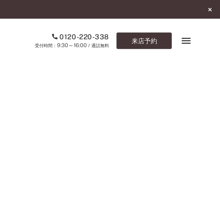
0120-220-338
来店予約
9:30～16:00
受付時間：
/ 通話無料
ブックマーク
ONLINE SHOP
ご来店予約
予約専用ダイヤル
0120-220-338
9:30～16:00
（受付時間：
・通話無料）
カタログ請求
お問い合わせ