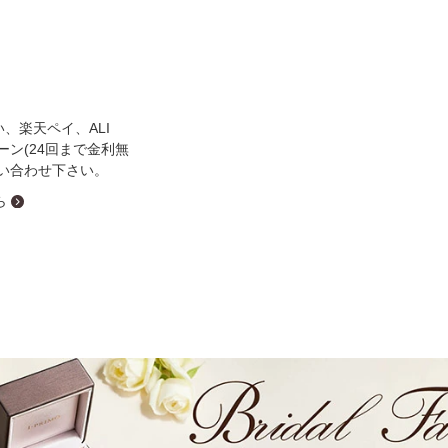
ミスダイヤモンド&バースストー
イダルアイテム
ポーズサポート
い、楽天ペイ、ALI
ローン(24回まで金利無
ップ
い合わせ下さい。
一覧
ら
店予約について