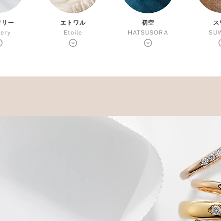
ミスダイヤモンド&バースストー
ワリー
エトワル
初空
ス
イダルアイテム
wery
Etoile
HATSUSORA
SU
ポーズサポート
ップ
一覧
店予約について