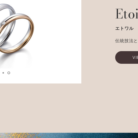
Eto
エトワル
伝統技法
VI