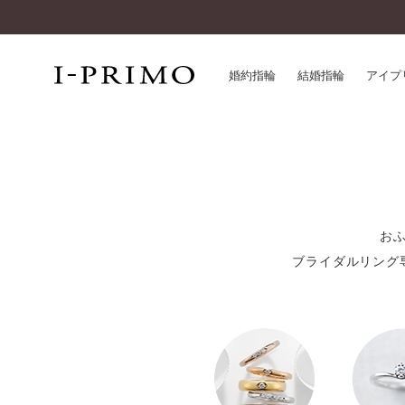
婚約指輪
結婚指輪
アイプ
婚約指輪一覧
アイ
結婚指輪一覧
パー
セットリング一覧
デザ
エタニティリング一覧
お
品質
アニバーサリージュエリー一覧
ブライダルリング
一生
近く
コレクション
®
パーフェクトプロポーズリング
サー
ダイヤモンドプロポーズ
アフ
婚約ネックレス
ご購
ダイヤモンドシェイプコレクション