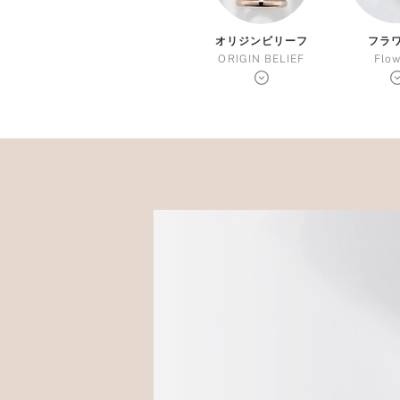
プロ
ペールブラウンゴールド
ン
オリジンビリーフ
フラ
ブラ
ORIGIN BELIEF
Flo
コンセプトシリーズ
プロ
オリジンビリーフ
フラワリー
初空
ショ
エトワル
店舗
スワハ
ご来
プレミオン