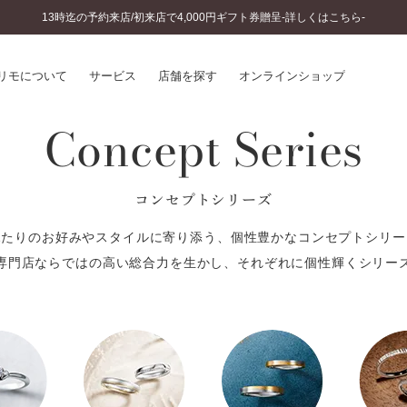
13時迄の予約来店/初来店で4,000円ギフト券贈呈-詳しくはこちら-
リモについて
サービス
店舗を探す
オンラインショップ
Concept Series
プリモについて
婚約指輪とは
結婚指輪とは
®
ソナルハンド診断
コンセプトシリーズ
セットリングとは
インへのこだわり
エタニティリングとは
ふたりのお好みやスタイルに寄り添う、個性豊かなコンセプトシリー
へのこだわり
専門店ならではの高い総合力を生かし、それぞれに個性輝くシリー
涯のメンテナンス
ニュース一覧
に店舗がある
お客様の声
SWEET STORIES
ビス
ショップブログ
ターサービス
コラム
入方法・仕上げ日数
よくあるご質問