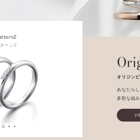
attern2
ターン2
Ori
オリジン
あなたら
多彩な組
VI