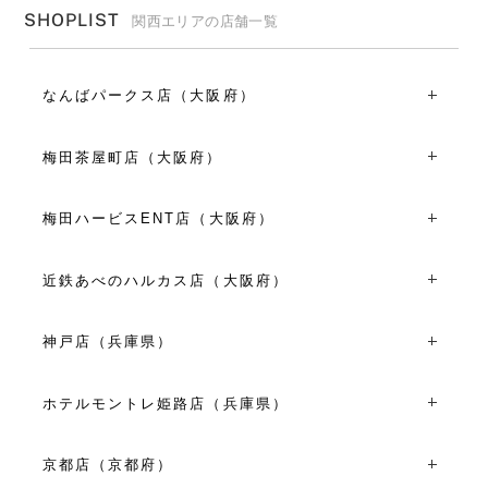
SHOPLIST
関西エリアの店舗一覧
なんばパークス店（大阪府）
〒556-0011大阪府大阪市浪速区難波中2丁目10-70 なんば
パークス3F
梅田茶屋町店（大阪府）
TEL：06-6648-8871
〒530-0013大阪府大阪市北区茶屋町１２-６
11:00～21:00
TEL：06-6374-7702
梅田ハービスENT店（大阪府）
VIEW MORE
平日 11:00～19:00
〒530-0001大阪府大阪市北区梅田２丁目２-２２ ハービス
土日祝 10:00～19:00
プラザエント２F
近鉄あべのハルカス店（大阪府）
VIEW MORE
TEL：06-6459-7281
〒545-8545大阪府大阪市阿倍野区阿倍野筋１丁目１-４３
11:00～20:00
あべのハルカス近鉄本店ウィング館４Ｆ
神戸店（兵庫県）
VIEW MORE
TEL：06-6625-6623
〒650-0001兵庫県神戸市中央区加納町６丁目６-１
10:00～20:00
TEL：078-393-2571
※8/6(木)10:00～19:00
ホテルモントレ姫路店（兵庫県）
平日 11:00～19:00
VIEW MORE
〒670-0927兵庫県姫路市駅前町６０ ホテルモントレ姫路
土日祝 10:00～19:00
１F
京都店（京都府）
TEL：079-226-1888