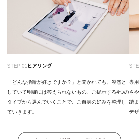
STEP 01
ヒアリング
STE
「どんな指輪が好きですか？」と聞かれても、漠然と
専
していて明確には答えられないもの。ご提示する4つの
さ
タイプから選んでいくことで、ご自身の好みを整理し
踏
ていきます。
デ