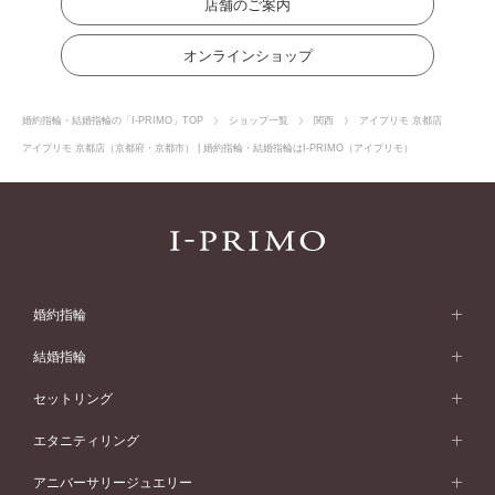
店舗のご案内
オンラインショップ
婚約指輪・結婚指輪の「I-PRIMO」TOP
ショップ一覧
関西
アイプリモ 京都店
アイプリモ 京都店（京都府・京都市） | 婚約指輪・結婚指輪はI-PRIMO（アイプリモ）
婚約指輪
婚約指輪 (エンゲージリング)
結婚指輪
婚約指輪一覧
結婚指輪 (マリッジリング)
セットリング
素材から選ぶ
結婚指輪一覧
セットリング
エタニティリング
プラチナ
フォルムから選ぶ
素材から選ぶ
セットリング一覧
エタニティリング
アニバーサリージュエリー