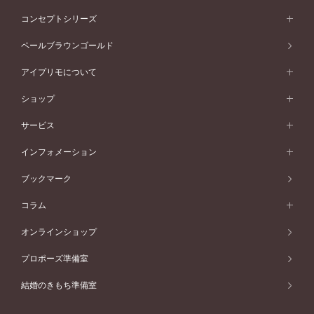
イエローゴールド
ストレートライン
プラチナ
セッティングから選ぶ
フォルムから選ぶ
素材から選ぶ
エタニティリング一覧
アニバーサリージュエリー
コンセプトシリーズ
ピンクゴールド
ウェーブライン
イエローゴールド
ソリテール
ストレートライン
スタイルから選ぶ
プラチナ
セッティングから選ぶ
素材から選ぶ
アニバーサリージュエリー一覧
コンセプトシリーズ
ペールブラウンゴールド
ペールブラウンゴールド
V字ライン
ピンクゴールド
ワンサイドメレ
ウェーブライン
シンプル
イエローゴールド
プレーン
価格帯から選ぶ
スタイルから選ぶ
プラチナ
ネックレス
コンビネーション
オリジンビリーフ
ペールブラウンゴールド
ダブルサイドメレ
アイプリモについて
V字ライン
フェミニン
ピンクゴールド
ワンメレ
50万円台～
シンプル
イエローゴールド
婚約指輪ガイド
ベビーリング
価格帯から選ぶ
フラワリー
コンビネーション
ラインメレ
モード
アイプリモについて
ペールブラウンゴールド
セベラルメレ
ショップ
40万円台～
フェミニン
ピンクゴールド
ファッションリング
50万円～
婚約指輪 人気ランキング
結婚指輪 人気ランキング
初空
エレガント
コンビネーション
ラインメレ
30万円台～
®
モード
パーソナルハンド診断
店舗一覧
ペールブラウンゴールド
ブレスレット
サービス
40万円～50万円
婚約ネックレス
エトワル
ゴージャス
20万円台～
エレガント
ピアス
30万円～40万円
デザインへのこだわり
プロポーズサポート
スワハ
北海道
インフォメーション
ダイヤモンドシェイプコレクション
10万円台～
ゴージャス
イヤリング
20万円～30万円
品質へのこだわり
プレミオン
サービス
ご来店予約について
札幌店
ブックマーク
®
パーフェクトプロポーズリング
アニバーサリーギフト
10万円～20万円
一生涯のメンテナンス
函館店
アフターサービス
ニュース一覧
コラム
ダイヤモンドプロポーズ
取扱店)エヴァンスブライダル 旭川本店
近くに店舗がある
ご購入方法・仕上げ日数
お客様の声
コラム
オンラインショップ
プロミスダイヤモンド&バースストーン
東北
SWEET STORIES
ダイヤモンド
プロポーズ準備室
婚約指輪
ブライダルアイテム
仙台店
ショップブログ
結婚のきもち準備室
結婚指輪
青森店
公式アンバサダー
リング