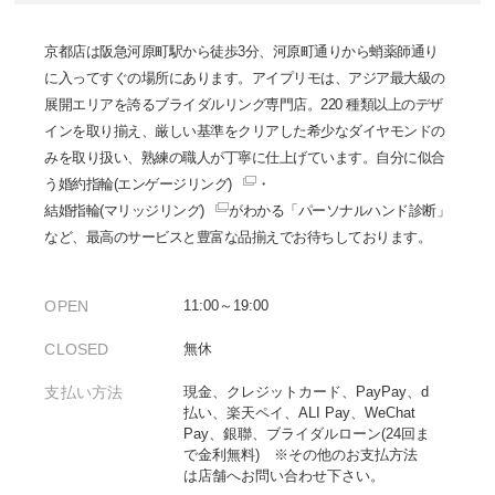
京都店は阪急河原町駅から徒歩3分、河原町通りから蛸薬師通り
に入ってすぐの場所にあります。アイプリモは、アジア最大級の
展開エリアを誇るブライダルリング専門店。220 種類以上のデザ
インを取り揃え、厳しい基準をクリアした希少なダイヤモンドの
みを取り扱い、熟練の職人が丁寧に仕上げています。自分に似合
う
婚約指輪(エンゲージリング)
・
結婚指輪(マリッジリング)
がわかる「パーソナルハンド診断」
など、最高のサービスと豊富な品揃えでお待ちしております。
OPEN
11:00～19:00
CLOSED
無休
支払い方法
現金、クレジットカード、PayPay、d
払い、楽天ペイ、ALI Pay、WeChat
Pay、銀聯、ブライダルローン(24回ま
で金利無料) ※その他のお支払方法
は店舗へお問い合わせ下さい。