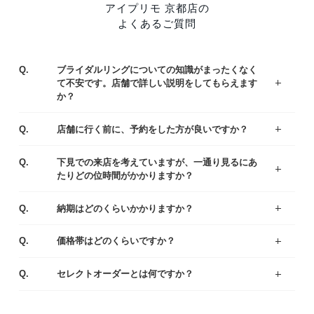
アイプリモ 京都店の
よくあるご質問
Q.
ブライダルリングについての知識がまったくなく
て不安です。店舗で詳しい説明をしてもらえます
か？
ジュエリーコーディネーターの資格を持つ専門スタッフがお客様一人ひとりの運命のリング選びをサポートいたします。わからないことや不安なことがあれば、お気軽にご質問ください。
まずはアイプリモの人気なデザインをご紹介している、リングランキングも参考くださいませ。
A.
Q.
店舗に行く前に、予約をした方が良いですか？
ご予約なしでもご覧いただけますが、事前にご予約をいただけるとお待たせすることなくスムーズにご案内させていただきます。
A.
Q.
下見での来店を考えていますが、一通り見るにあ
たりどの位時間がかかりますか？
お客様により様々ですが、ゆっくりご覧いただきますと、だいたい1時間半～2時間くらいお時間をいただく場合が多いです。お急ぎの場合は、予めお伝え頂ければご都合に合わせてご案内いたします。
A.
Q.
納期はどのくらいかかりますか？
出来上がりまでは4週間程度お時間を頂戴いたします。お急ぎの場合は店舗にてご相談ください。
A.
Q.
価格帯はどのくらいですか？
一般的な平均価格は婚約指輪が30～40万、結婚指輪は20～25万です。
様々なラインナップの中から、ご予算にあわせてご提案いたしますのでお気軽にご相談ください。
A.
Q.
セレクトオーダーとは何ですか？
デザイン・素材・ダイヤモンドをお好みやご予算に合わせて選んでいただくことができます。おふたりにとって特別な婚約指輪（エンゲージリング）・結婚指輪（マリッジリング）になるように熟練の職人がひとつひとつ丁寧に製作しています。
A.