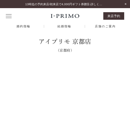
13時迄の予約来店/初来店で4,000円ギフト券贈呈-詳しくはこちら-
来店予約
婚約指輪
結婚指輪
店舗のご案内
アイプリモ 京都店
（京都府）