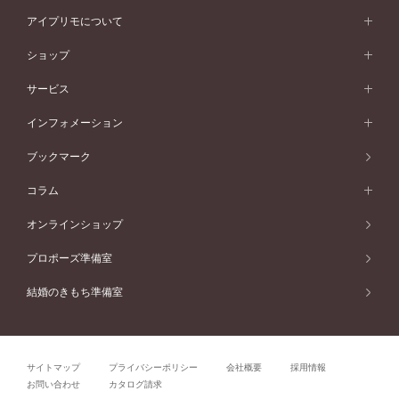
価格帯から選ぶ
スタイルから選ぶ
プラチナ
ネックレス
コンビネーション
オリジンビリーフ
ペールブラウンゴールド
ダブルサイドメレ
アイプリモについて
V字ライン
フェミニン
ピンクゴールド
ワンメレ
50万円台～
シンプル
イエローゴールド
婚約指輪ガイド
ベビーリング
価格帯から選ぶ
フラワリー
コンビネーション
ラインメレ
モード
アイプリモについて
ペールブラウンゴールド
セベラルメレ
ショップ
40万円台～
フェミニン
ピンクゴールド
ファッションリング
50万円～
婚約指輪 人気ランキング
結婚指輪 人気ランキング
初空
エレガント
コンビネーション
ラインメレ
30万円台～
®
モード
パーソナルハンド診断
店舗一覧
ペールブラウンゴールド
ブレスレット
サービス
40万円～50万円
婚約ネックレス
エトワル
ゴージャス
20万円台～
エレガント
ピアス
30万円～40万円
デザインへのこだわり
プロポーズサポート
スワハ
北海道
インフォメーション
ダイヤモンドシェイプコレクション
10万円台～
ゴージャス
イヤリング
20万円～30万円
品質へのこだわり
プレミオン
サービス
ご来店予約について
札幌店
ブックマーク
®
パーフェクトプロポーズリング
アニバーサリーギフト
10万円～20万円
一生涯のメンテナンス
函館店
アフターサービス
ニュース一覧
コラム
ダイヤモンドプロポーズ
取扱店)エヴァンスブライダル 旭川本店
近くに店舗がある
ご購入方法・仕上げ日数
お客様の声
コラム
オンラインショップ
プロミスダイヤモンド&バースストーン
東北
SWEET STORIES
ダイヤモンド
プロポーズ準備室
婚約指輪
ブライダルアイテム
仙台店
ショップブログ
結婚のきもち準備室
結婚指輪
青森店
公式アンバサダー
リング
弘前パークホテル店
よくあるご質問
プロポーズ
秋田店
サイトマップ
プライバシーポリシー
会社概要
採用情報
結婚関連
盛岡大通店
お問い合わせ
カタログ請求