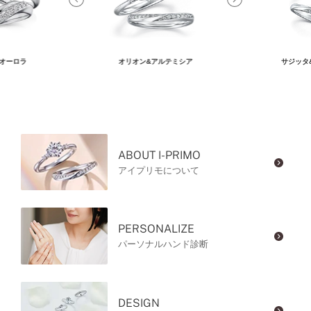
オーロラ
オリオン&アルテミシア
サジッタ
ABOUT I-PRIMO
アイプリモについて
PERSONALIZE
パーソナルハンド診断
DESIGN