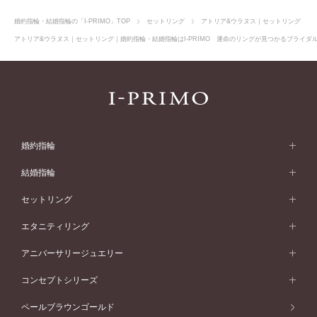
婚約指輪・結婚指輪の「I-PRIMO」TOP
セットリング
アトリア&ウラヌス｜セットリング
アトリア&ウラヌス｜セットリング｜婚約指輪・結婚指輪はI-PRIMO 運命のリングが見つかるブライダルリ
婚約指輪
婚約指輪 (エンゲージリング)
結婚指輪
婚約指輪一覧
結婚指輪 (マリッジリング)
セットリング
素材から選ぶ
結婚指輪一覧
セットリング
エタニティリング
プラチナ
フォルムから選ぶ
素材から選ぶ
セットリング一覧
エタニティリング
アニバーサリージュエリー
イエローゴールド
ストレートライン
プラチナ
セッティングから選ぶ
フォルムから選ぶ
素材から選ぶ
エタニティリング一覧
アニバーサリージュエリー
コンセプトシリーズ
ピンクゴールド
ウェーブライン
イエローゴールド
ソリテール
ストレートライン
スタイルから選ぶ
プラチナ
セッティングから選ぶ
素材から選ぶ
アニバーサリージュエリー一覧
コンセプトシリーズ
ペールブラウンゴールド
ペールブラウンゴールド
V字ライン
ピンクゴールド
ワンサイドメレ
ウェーブライン
シンプル
イエローゴールド
プレーン