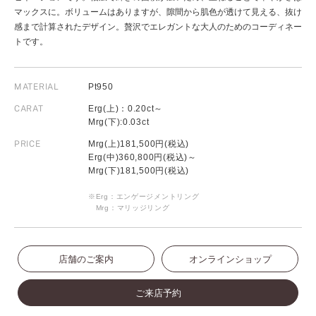
マックスに。ボリュームはありますが、隙間から肌色が透けて見える、抜け
感まで計算されたデザイン。贅沢でエレガントな大人のためのコーディネー
トです。
MATERIAL
Pt950
CARAT
Erg(上)：0.20ct～
Mrg(下):0.03ct
PRICE
Mrg(上)181,500円(税込)
Erg(中)360,800円(税込)～
Mrg(下)181,500円(税込)
※Erg：エンゲージメントリング
Mrg：マリッジリング
店舗のご案内
オンラインショップ
ご来店予約