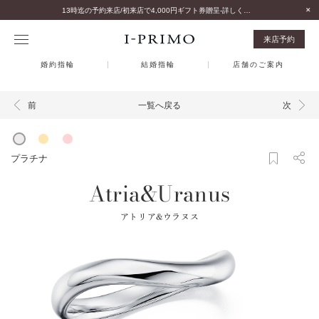
13時迄の予約来店/初来店で4,000円ギフト券贈呈-詳しくはこちら-
来店予約
婚約指輪
結婚指輪
店舗のご案内
一覧へ戻る
前
次
プラチナ
Atria&Uranus
アトリア&ウラヌス