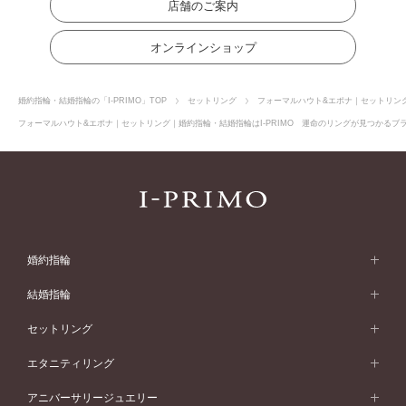
店舗のご案内
オンラインショップ
婚約指輪・結婚指輪の「I-PRIMO」TOP
セットリング
フォーマルハウト&エポナ｜セットリン
フォーマルハウト&エポナ｜セットリング｜婚約指輪・結婚指輪はI-PRIMO 運命のリングが見つかるブラ
婚約指輪
婚約指輪 (エンゲージリング)
結婚指輪
婚約指輪一覧
結婚指輪 (マリッジリング)
セットリング
素材から選ぶ
結婚指輪一覧
セットリング
エタニティリング
プラチナ
フォルムから選ぶ
素材から選ぶ
セットリング一覧
エタニティリング
アニバーサリージュエリー