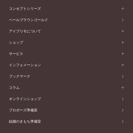
イエローゴールド
ストレートライン
プラチナ
セッティングから選ぶ
フォルムから選ぶ
素材から選ぶ
エタニティリング一覧
アニバーサリージュエリー
コンセプトシリーズ
ピンクゴールド
ウェーブライン
イエローゴールド
ソリテール
ストレートライン
スタイルから選ぶ
プラチナ
セッティングから選ぶ
素材から選ぶ
アニバーサリージュエリー一覧
コンセプトシリーズ
ペールブラウンゴールド
ペールブラウンゴールド
V字ライン
ピンクゴールド
ワンサイドメレ
ウェーブライン
シンプル
イエローゴールド
プレーン
価格帯から選ぶ
スタイルから選ぶ
プラチナ
ネックレス
コンビネーション
オリジンビリーフ
ペールブラウンゴールド
ダブルサイドメレ
アイプリモについて
V字ライン
フェミニン
ピンクゴールド
ワンメレ
50万円台～
シンプル
イエローゴールド
婚約指輪ガイド
ベビーリング
価格帯から選ぶ
フラワリー
コンビネーション
ラインメレ
モード
アイプリモについて
ペールブラウンゴールド
セベラルメレ
ショップ
40万円台～
フェミニン
ピンクゴールド
ファッションリング
50万円～
婚約指輪 人気ランキング
結婚指輪 人気ランキング
初空
エレガント
コンビネーション
ラインメレ
30万円台～
®
モード
パーソナルハンド診断
店舗一覧
ペールブラウンゴールド
ブレスレット
サービス
40万円～50万円
婚約ネックレス
エトワル
ゴージャス
20万円台～
エレガント
ピアス
30万円～40万円
デザインへのこだわり
プロポーズサポート
スワハ
北海道
インフォメーション
ダイヤモンドシェイプコレクション
10万円台～
ゴージャス
イヤリング
20万円～30万円
品質へのこだわり
プレミオン
サービス
ご来店予約について
札幌店
ブックマーク
®
パーフェクトプロポーズリング
アニバーサリーギフト
10万円～20万円
一生涯のメンテナンス
函館店
アフターサービス
ニュース一覧
コラム
ダイヤモンドプロポーズ
取扱店)エヴァンスブライダル 旭川本店
近くに店舗がある
ご購入方法・仕上げ日数
お客様の声
コラム
オンラインショップ
プロミスダイヤモンド&バースストーン
東北
SWEET STORIES
ダイヤモンド
プロポーズ準備室
婚約指輪
ブライダルアイテム
仙台店
ショップブログ
結婚のきもち準備室
結婚指輪
青森店
公式アンバサダー