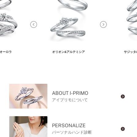
オーロラ
オリオン&アルテミシア
サジッタ
ABOUT I-PRIMO
アイプリモについて
PERSONALIZE
パーソナルハンド診断