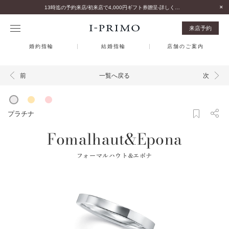
13時迄の予約来店/初来店で4,000円ギフト券贈呈-詳しくはこちら-
来店予約
婚約指輪
結婚指輪
店舗のご案内
一覧へ戻る
前
次
プラチナ
Fomalhaut&Epona
フォーマルハウト&エポナ