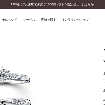
13時迄の予約来店/初来店で4,000円ギフト券贈呈-詳しくはこちら-
リモについて
サービス
店舗を探す
オンラインショップ
プリモについて
婚約指輪とは
結婚指輪とは
®
ソナルハンド診断
セットリングとは
インへのこだわり
エタニティリングとは
へのこだわり
涯のメンテナンス
ニュース一覧
に店舗がある
お客様の声
SWEET STORIES
ビス
ショップブログ
ターサービス
コラム
入方法・仕上げ日数
よくあるご質問