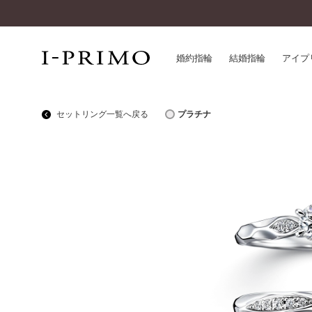
婚約指輪
結婚指輪
アイプ
セットリング一覧へ戻る
プラチナ
婚約指輪一覧
アイ
結婚指輪一覧
パー
セットリング一覧
デザ
エタニティリング一覧
品質
アニバーサリージュエリー一覧
一生
近く
コレクション
®
パーフェクトプロポーズリング
サー
ダイヤモンドプロポーズ
アフ
婚約ネックレス
ご購
ダイヤモンドシェイプコレクション