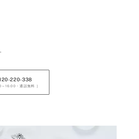
。
120-220-338
0～16:00
・通話無料 ］