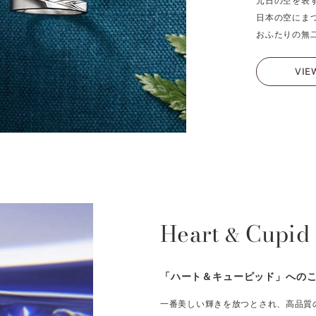
元日の空を表
日本の空にま
おふたりの無
VIE
Heart
Cupid
&
「ハート＆キューピッド」への
一番美しい輝きを放つとされ、高品質