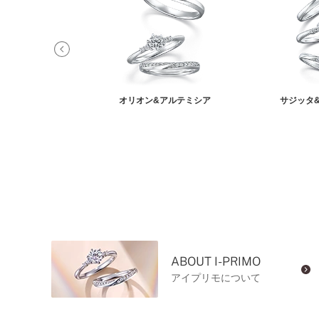
ィ&オーロラ
オリオン&アルテミシア
サジッタ
ABOUT I-PRIMO
アイプリモについて