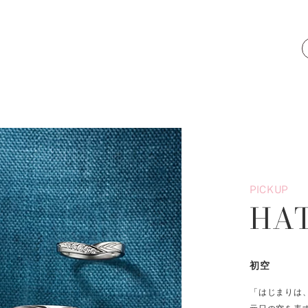
PICKUP
HA
初空
「はじまりは