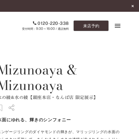
0120-220-338
来店予約
9:30～16:00
受付時間：
/ 通話無料
ブックマーク
Mizunoaya &
ONLINE SHOP
Mizunoaya
ご来店予約
水の綾&水の綾【銀座本店・なんば店 限定展示】
予約専用ダイヤル
0120-220-338
9:30～16:00
（受付時間：
・通話無料）
水面にゆれる、輝きのシンフォニー
カタログ請求
エンゲージリングのダイヤモンドの輝きが、マリッジリングの水面の
お問い合わせ