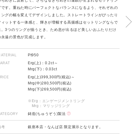
ゆらめきに反射して、さらなるきらめきの連鎖が生まれるセットリン
グです。重ねた時にパーフェクトなバランスになるよう、それぞれの
リングの幅を変えてデザインしました。ストレートラインがぴったり
フィットする一体感と、輝きが増幅する高揚感はセットリングならで
FOLLOW US ON
は。3つのリングが揃うとき、ため息が出るほど美しいおふたりだけ
の永遠の景色が完成します。
ATERIAL
Pt950
ARAT
Erg(上)：0.2ct～
Mrg(下)：0.03ct
RICE
Erg(上)399,300円(税込)～
Mrg(中)280,500円(税込)
Mrg(下)269,500円(税込)
※Erg：エンゲージメントリング
Mrg：マリッジリング
ATEGORY
鋳造(ちゅうぞう)製法
備考
銀座本店・なんば店 限定展示となります。