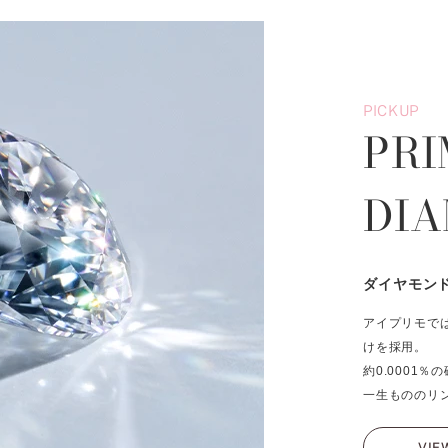
PICKUP
PRI
DI
ダイヤモン
アイプリモで
けを採用。
約0.0001
一生もののリ
VIE