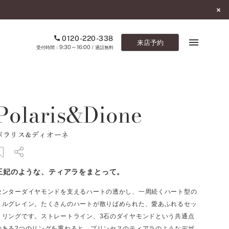
0120-220-338
来店予約
9:30～16:00
受付時間：
/ 通話無料
ブックマーク
Polaris&Dione
ONLINE SHOP
ポラリス&ディオーネ
ご来店予約
予約専用ダイヤル
王妃のような、ティアラをまとって。
0120-220-338
9:30～16:00
（受付時間：
・通話無料）
センターダイヤモンドを支えるハートの透かし、一周続くハート型の
ミルグレイン。たくさんのハートが散りばめられた、愛あふれるセッ
カタログ請求
トリングです。ストレートライン、3石のダイヤモンドという共通点
お問い合わせ
のある2つのリングを重ねると、プリンセスのティアラのようなデザ