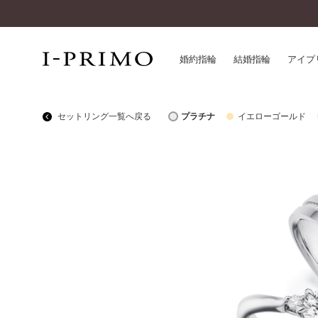
婚約指輪
結婚指輪
アイプ
セットリング一覧へ戻る
プラチナ
イエローゴールド
婚約指輪一覧
アイ
結婚指輪一覧
パー
セットリング一覧
デザ
エタニティリング一覧
品質
アニバーサリージュエリー一覧
一生
近く
コレクション
®
パーフェクトプロポーズリング
サー
ダイヤモンドプロポーズ
アフ
婚約ネックレス
ご購
ダイヤモンドシェイプコレクション