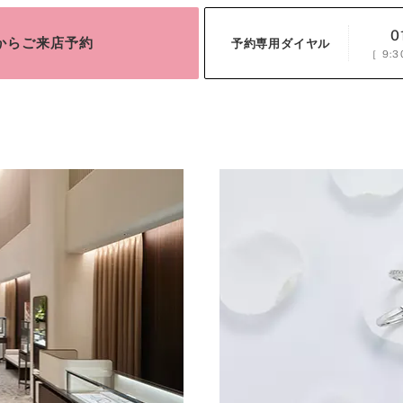
0
bからご来店予約
予約専用ダイヤル
［
9:3