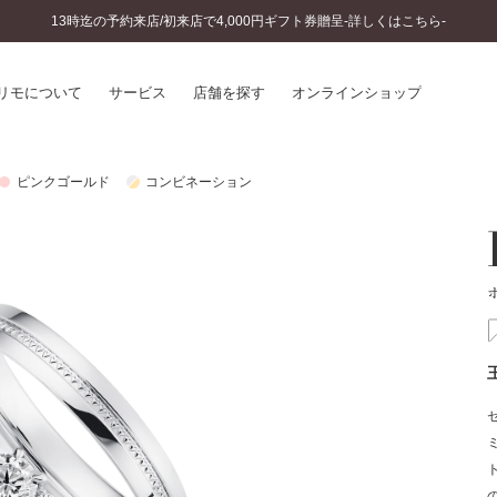
13時迄の予約来店/初来店で4,000円ギフト券贈呈-詳しくはこちら-
リモについて
サービス
店舗を探す
オンラインショップ
ピンクゴールド
コンビネーション
プリモについて
婚約指輪とは
結婚指輪とは
®
ソナルハンド診断
セットリングとは
インへのこだわり
エタニティリングとは
へのこだわり
涯のメンテナンス
ニュース一覧
に店舗がある
お客様の声
SWEET STORIES
ビス
ショップブログ
ターサービス
コラム
入方法・仕上げ日数
よくあるご質問