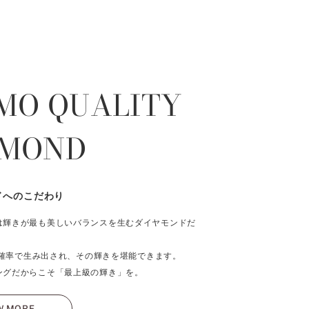
MO QUALITY
AMOND
ドへのこだわり
は輝きが最も美しいバランスを生むダイヤモンドだ
％の確率で生み出され、その輝きを堪能できます。
ングだからこそ「最上級の輝き」を。
W MORE