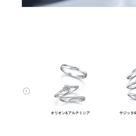
ィ&オーロラ
オリオン&アルテミシア
サジッタ