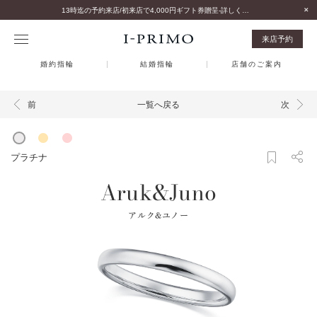
13時迄の予約来店/初来店で4,000円ギフト券贈呈-詳しくはこちら-
来店予約
婚約指輪
結婚指輪
店舗のご案内
一覧へ戻る
前
次
プラチナ
Aruk&Juno
アルク&ユノー