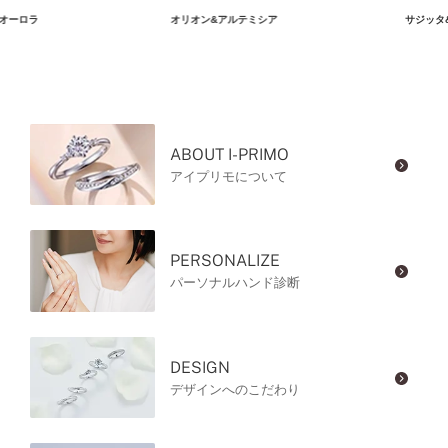
オーロラ
オリオン&アルテミシア
サジッタ
ABOUT I-PRIMO
アイプリモについて
PERSONALIZE
パーソナルハンド診断
DESIGN
デザインへのこだわり