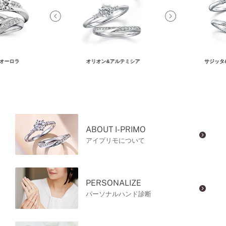
オーロラ
オリオン&アルテミシア
サジッタ
ABOUT I-PRIMO
アイプリモについて
PERSONALIZE
パーソナルハンド診断