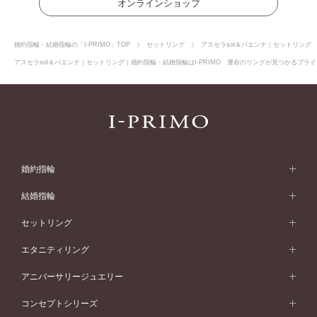
オンラインショップ
婚約指輪・結婚指輪の「I-PRIMO」TOP
セットリング
アスセラsol＆パエンナ｜セットリング
アスセラsol＆パエンナ｜セットリング｜婚約指輪・結婚指輪はI-PRIMO 運命のリングが見つかるブライ
婚約指輪
婚約指輪 (エンゲージリング)
結婚指輪
婚約指輪一覧
結婚指輪 (マリッジリング)
セットリング
素材から選ぶ
結婚指輪一覧
セットリング
エタニティリング
プラチナ
フォルムから選ぶ
素材から選ぶ
セットリング一覧
エタニティリング
アニバーサリージュエリー
イエローゴールド
ストレートライン
プラチナ
セッティングから選ぶ
フォルムから選ぶ
素材から選ぶ
エタニティリング一覧
アニバーサリージュエリー
コンセプトシリーズ
ピンクゴールド
ウェーブライン
イエローゴールド
ソリテール
ストレートライン
スタイルから選ぶ