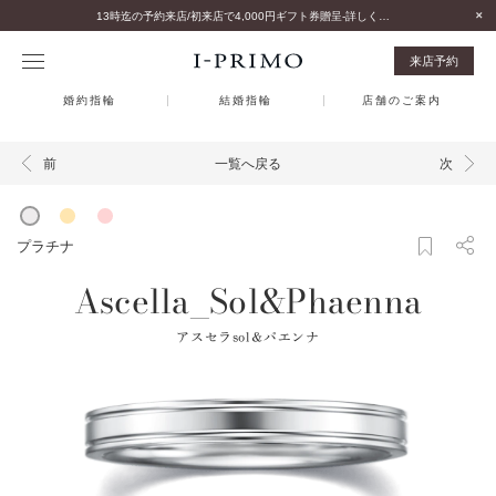
13時迄の予約来店/初来店で4,000円ギフト券贈呈-詳しくはこちら-
来店予約
婚約指輪
結婚指輪
店舗のご案内
一覧へ戻る
前
次
プラチナ
Ascella_Sol&Phaenna
アスセラsol＆パエンナ