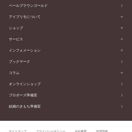
プラチナ
セッティングから選ぶ
素材から選ぶ
アニバーサリージュエリー一覧
コンセプトシリーズ
ペールブラウンゴールド
ペールブラウンゴールド
V字ライン
ピンクゴールド
ワンサイドメレ
ウェーブライン
シンプル
イエローゴールド
プレーン
価格帯から選ぶ
スタイルから選ぶ
プラチナ
ネックレス
コンビネーション
オリジンビリーフ
ペールブラウンゴールド
ダブルサイドメレ
アイプリモについて
V字ライン
フェミニン
ピンクゴールド
ワンメレ
50万円台～
シンプル
イエローゴールド
婚約指輪ガイド
ベビーリング
価格帯から選ぶ
フラワリー
コンビネーション
ラインメレ
モード
アイプリモについて
ペールブラウンゴールド
セベラルメレ
ショップ
40万円台～
フェミニン
ピンクゴールド
ファッションリング
50万円～
婚約指輪 人気ランキング
結婚指輪 人気ランキング
初空
エレガント
コンビネーション
ラインメレ
30万円台～
®
モード
パーソナルハンド診断
店舗一覧
ペールブラウンゴールド
ブレスレット
サービス
40万円～50万円
婚約ネックレス
エトワル
ゴージャス
20万円台～
エレガント
ピアス
30万円～40万円
デザインへのこだわり
プロポーズサポート
スワハ
北海道
インフォメーション
ダイヤモンドシェイプコレクション
10万円台～
ゴージャス
イヤリング
20万円～30万円
品質へのこだわり
プレミオン
サービス
ご来店予約について
札幌店
ブックマーク
®
パーフェクトプロポーズリング
アニバーサリーギフト
10万円～20万円
一生涯のメンテナンス
函館店
アフターサービス
ニュース一覧
コラム
ダイヤモンドプロポーズ
取扱店)エヴァンスブライダル 旭川本店
近くに店舗がある
ご購入方法・仕上げ日数
お客様の声
コラム
オンラインショップ
プロミスダイヤモンド&バースストーン
東北
SWEET STORIES
ダイヤモンド
プロポーズ準備室
婚約指輪
ブライダルアイテム
仙台店
ショップブログ
結婚のきもち準備室
結婚指輪
青森店
公式アンバサダー
リング
弘前パークホテル店
よくあるご質問
プロポーズ
秋田店
サイトマップ
プライバシーポリシー
会社概要
採用情報