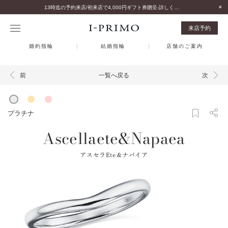
13時迄の予約来店/初来店で4,000円ギフト券贈呈-詳しくはこちら-
来店予約
婚約指輪
結婚指輪
店舗のご案内
一覧へ戻る
前
次
プラチナ
Ascellaete&Napaea
アスセラEte＆ナパイア