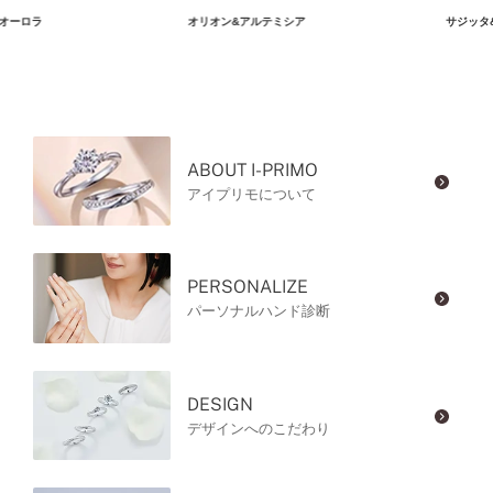
オーロラ
オリオン&アルテミシア
サジッタ
ABOUT I-PRIMO
アイプリモについて
PERSONALIZE
パーソナルハンド診断
DESIGN
デザインへのこだわり