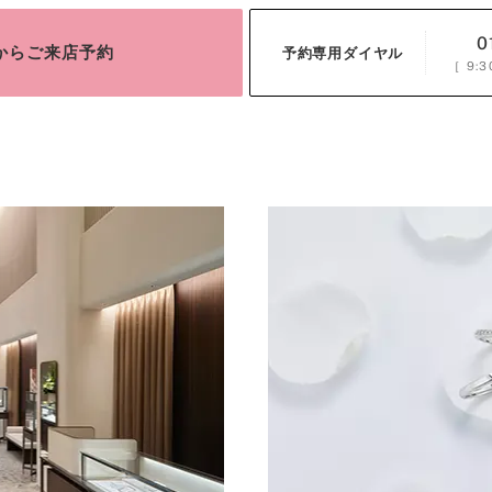
0
bからご来店予約
予約専用ダイヤル
［
9:3