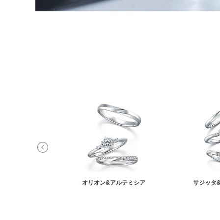
ィ&オーロラ
オリオン&アルテミシア
サジッタ