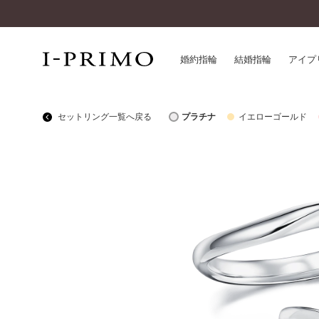
婚約指輪
結婚指輪
アイプ
セットリング一覧へ戻る
プラチナ
イエローゴールド
婚約指輪一覧
アイ
結婚指輪一覧
パー
セットリング一覧
デザ
エタニティリング一覧
品質
アニバーサリージュエリー一覧
一生
近く
コレクション
®
パーフェクトプロポーズリング
サー
ダイヤモンドプロポーズ
アフ
婚約ネックレス
ご購
ダイヤモンドシェイプコレクション