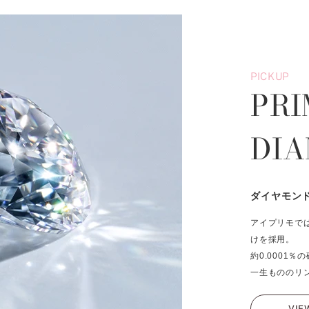
PICKUP
PRI
DI
ダイヤモン
アイプリモで
けを採用。
約0.0001
一生もののリ
VIE