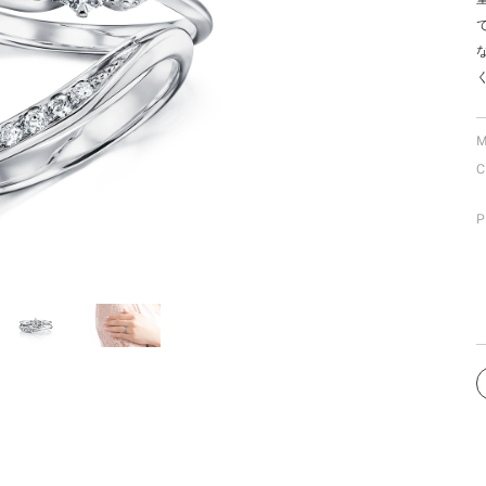
ミスダイヤモンド&バースストー
イダルアイテム
ポーズサポート
M
C
ップ
一覧
P
店予約について