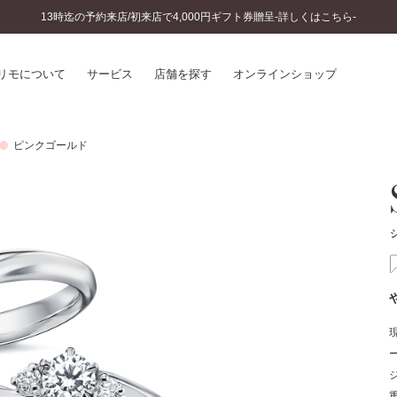
13時迄の予約来店/初来店で4,000円ギフト券贈呈-詳しくはこちら-
リモについて
サービス
店舗を探す
オンラインショップ
ピンクゴールド
プリモについて
婚約指輪とは
結婚指輪とは
®
ソナルハンド診断
セットリングとは
インへのこだわり
エタニティリングとは
へのこだわり
涯のメンテナンス
ニュース一覧
に店舗がある
お客様の声
SWEET STORIES
ビス
ショップブログ
ターサービス
コラム
入方法・仕上げ日数
よくあるご質問