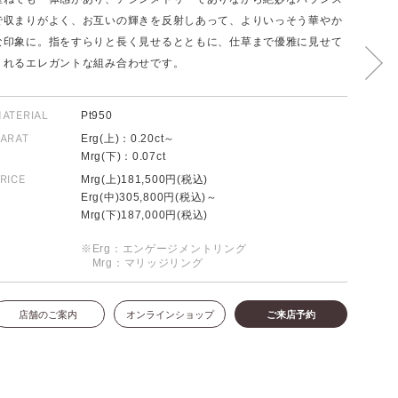
で収まりがよく、お互いの輝きを反射しあって、よりいっそう華やか
な印象に。指をすらりと長く見せるとともに、仕草まで優雅に見せて
くれるエレガントな組み合わせです。
FOLLOW US ON
ATERIAL
Pt950
ARAT
Erg(上)：0.20ct～
Mrg(下)：0.07ct
RICE
Mrg(上)181,500円(税込)
Erg(中)305,800円(税込)～
Mrg(下)187,000円(税込)
※Erg：エンゲージメントリング
Mrg：マリッジリング
店舗のご案内
オンラインショップ
ご来店予約