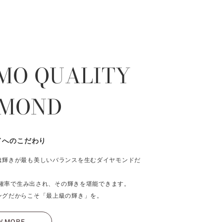
MO QUALITY
AMOND
ドへのこだわり
は輝きが最も美しいバランスを生むダイヤモンドだ
％の確率で生み出され、その輝きを堪能できます。
ングだからこそ「最上級の輝き」を。
W MORE