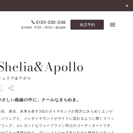
0120-220-338
来店予約
9:30～16:00
受付時間：
/ 通話無料
ブックマーク
Shelia&Apollo
ONLINE SHOP
シェリア&アポロ
ご来店予約
予約専用ダイヤル
やさしい曲線の中に、クールなきらめき。
0120-220-338
9:30～16:00
（受付時間：
・通話無料）
現在、過去、未来を表す3石のダイヤモンドが贅沢にきらめくエンゲ
ージリングと、メレダイヤモンドがサイドに流れるように輝くマリッ
カタログ請求
ジリング。エレガントなウェーブライン同士のコーディネートです。
お問い合わせ
重ねても一体感があり、アシンメトリーでありながら絶妙なバランス